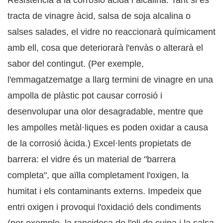
Resistència a la corrosió àcida i alcalina: Tant si es
tracta de vinagre àcid, salsa de soja alcalina o
salses salades, el vidre no reaccionarà químicament
amb ell, cosa que deteriorarà l'envàs o alterarà el
sabor del contingut. (Per exemple,
l'emmagatzematge a llarg termini de vinagre en una
ampolla de plàstic pot causar corrosió i
desenvolupar una olor desagradable, mentre que
les ampolles metàl·liques es poden oxidar a causa
de la corrosió àcida.) Excel·lents propietats de
barrera: el vidre és un material de "barrera
completa", que aïlla completament l'oxigen, la
humitat i els contaminants externs. Impedeix que
entri oxigen i provoqui l'oxidació dels condiments