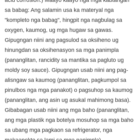
acid corrosion.) Maayo kaayo nga mga kabtangan
sa babag: Ang salamin usa ka materyal nga
"kompleto nga babag", hingpit nga nagbulag sa
oxygen, kaumog, ug mga hugaw sa gawas.
Gipugngan niini ang pagsulod sa oksiheno ug
hinungdan sa oksihenasyon sa mga panimpla
(pananglitan, rancidity sa mantika sa pagluto ug
moldy soy sauce). Gipugngan usab niini ang pag-
alisngaw sa kaumog (pananglitan, pagkumpol sa
pinulbos nga mga panakot) o pagsuhop sa kaumog
(pananglitan, ang asin ug asukal mahimong basa).
Gibabagan usab niini ang mga baho (pananglitan,
ang mga plastik nga botelya mosuhop sa mga baho
sa ubang mga pagkaon sa refrigerator, nga