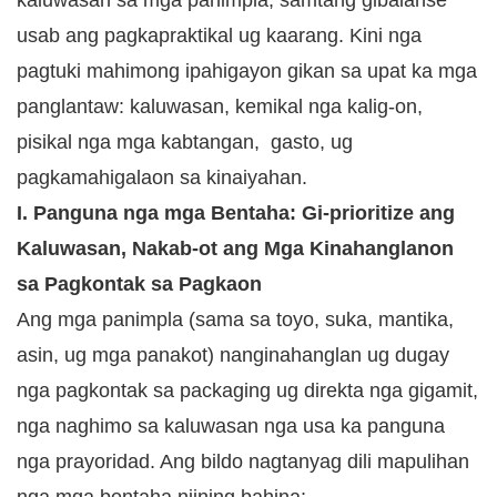
kaluwasan sa mga panimpla, samtang gibalanse
usab ang pagkapraktikal ug kaarang. Kini nga
pagtuki mahimong ipahigayon gikan sa upat ka mga
panglantaw: kaluwasan, kemikal nga kalig-on,
pisikal nga mga kabtangan, gasto, ug
pagkamahigalaon sa kinaiyahan.
I. Panguna nga mga Bentaha: Gi-prioritize ang
Kaluwasan, Nakab-ot ang Mga Kinahanglanon
sa Pagkontak sa Pagkaon
Ang mga panimpla (sama sa toyo, suka, mantika,
asin, ug mga panakot) nanginahanglan ug dugay
nga pagkontak sa packaging ug direkta nga gigamit,
nga naghimo sa kaluwasan nga usa ka panguna
nga prayoridad. Ang bildo nagtanyag dili mapulihan