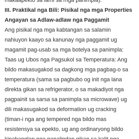
makaapekto sa lami sa mga panimpla).
III. Praktikal nga Bili: Pisikal nga mga Properties
Angayan sa Adlaw-adlaw nga Paggamit
Ang pisikal nga mga kabtangan sa salamin
nahiuyon kaayo sa kanunay nga paggamit ug
magamit pag-usab sa mga botelya sa panimpla:
Taas ug Ubos nga Pagsukol sa Temperatura: Ang
bildo makasugakod sa dagkong mga pagbag-o sa
temperatura (sama sa pagbubo og init nga lana
direkta gikan sa refrigerator, o sa makadiyot nga
pagpainit sa sarsa sa panimpla sa microwave) ug
dili makasugakod sa deformation ug cracking
(timan-i nga ang tempered nga bildo mas
resistensya sa epekto, ug ang ordinaryong bildo