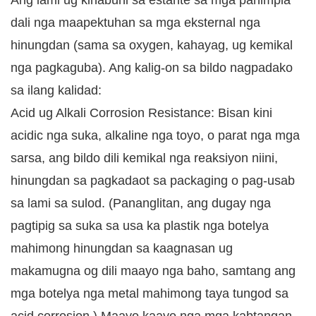
Ang lami ug kinabuhi sa estante sa mga panimpla
dali nga maapektuhan sa mga eksternal nga
hinungdan (sama sa oxygen, kahayag, ug kemikal
nga pagkaguba). Ang kalig-on sa bildo nagpadako
sa ilang kalidad:
Acid ug Alkali Corrosion Resistance: Bisan kini
acidic nga suka, alkaline nga toyo, o parat nga mga
sarsa, ang bildo dili kemikal nga reaksiyon niini,
hinungdan sa pagkadaot sa packaging o pag-usab
sa lami sa sulod. (Pananglitan, ang dugay nga
pagtipig sa suka sa usa ka plastik nga botelya
mahimong hinungdan sa kaagnasan ug
makamugna og dili maayo nga baho, samtang ang
mga botelya nga metal mahimong taya tungod sa