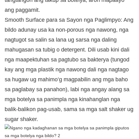
tangtangon ang takup sa botelya, aron mapaayo
ang paggamit.
Smooth Surface para sa Sayon nga Paglimpyo: Ang
bildo adunay usa ka non-porous nga nawong, nga
nagtugot sa salin sa lana ug sarsa nga daling
mahugasan sa tubig o detergent. Dili usab kini dali
nga maapektuhan sa pagtubo sa bakterya (tungod
kay ang mga plastik nga nawong dali nga nagtago
sa hugaw ug mahimo’g magpabilin ang mga baho
sa paglabay sa panahon), labi nga angay alang sa
mga botelya sa panimpla nga kinahanglan nga
balik-balikon pag-usab, sama sa mga salt shaker ug
sugar shaker.