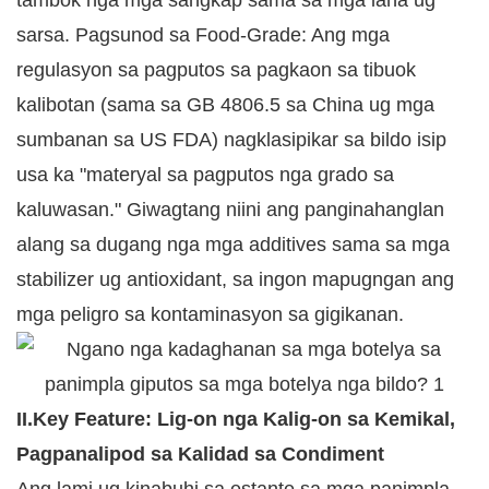
tambok nga mga sangkap sama sa mga lana ug
sarsa. Pagsunod sa Food-Grade: Ang mga
regulasyon sa pagputos sa pagkaon sa tibuok
kalibotan (sama sa GB 4806.5 sa China ug mga
sumbanan sa US FDA) nagklasipikar sa bildo isip
usa ka "materyal sa pagputos nga grado sa
kaluwasan." Giwagtang niini ang panginahanglan
alang sa dugang nga mga additives sama sa mga
stabilizer ug antioxidant, sa ingon mapugngan ang
mga peligro sa kontaminasyon sa gigikanan.
II.Key Feature: Lig-on nga Kalig-on sa Kemikal,
Pagpanalipod sa Kalidad sa Condiment