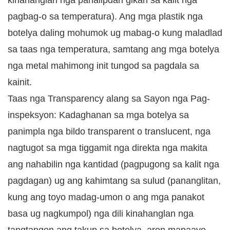
kinahanglan nga panalipdan gikan sa kalit nga
pagbag-o sa temperatura). Ang mga plastik nga
botelya daling mohumok ug mabag-o kung maladlad
sa taas nga temperatura, samtang ang mga botelya
nga metal mahimong init tungod sa pagdala sa
kainit.
Taas nga Transparency alang sa Sayon nga Pag-
inspeksyon: Kadaghanan sa mga botelya sa
panimpla nga bildo transparent o translucent, nga
nagtugot sa mga tiggamit nga direkta nga makita
ang nahabilin nga kantidad (pagpugong sa kalit nga
pagdagan) ug ang kahimtang sa sulud (pananglitan,
kung ang toyo madag-umon o ang mga panakot
basa ug nagkumpol) nga dili kinahanglan nga