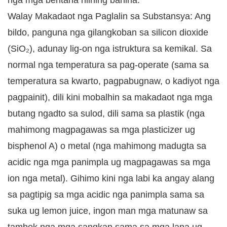
nga mga bentaha niining bahina:
Walay Makadaot nga Paglalin sa Substansya: Ang
bildo, panguna nga gilangkoban sa silicon dioxide
(SiO₂), adunay lig-on nga istruktura sa kemikal. Sa
normal nga temperatura sa pag-operate (sama sa
temperatura sa kwarto, pagpabugnaw, o kadiyot nga
pagpainit), dili kini mobalhin sa makadaot nga mga
butang ngadto sa sulod, dili sama sa plastik (nga
mahimong magpagawas sa mga plasticizer ug
bisphenol A) o metal (nga mahimong madugta sa
acidic nga mga panimpla ug magpagawas sa mga
ion nga metal). Gihimo kini nga labi ka angay alang
sa pagtipig sa mga acidic nga panimpla sama sa
suka ug lemon juice, ingon man mga matunaw sa