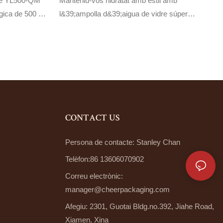
dre YL500-QM
Manteniu-vos hidratat amb estil amb
ògica de 500 ml
l&39;ampolla d&39;aigua de vidre súper
itat i vidre
transparent blau clar SH1000-5842. Aquesta
idratació en
elegant ampolla de vidre té un disseny súper
na opció
clar i un bonic color blau clar, el que la
se hidratat
converteix en l&39;accessori perfecte per a
qualsevol necessitat d&39;hidratació en
moviment.
CONTACT US
Persona de contacte: Stanley Chan
Telèfon:86 13606070902
Correu electrònic:
manager@cheerpackaging.com
Afegiu: 2301, Guotai Bldg.no.392, Jiahe Road,
Xiamen, Xina