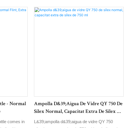
emmagatzemar i transportar els teus sucs
preferits. El tap d'alumini garanteix un segellat
hermètic per preservar la frescor i evitar
vessaments, cosa que la converteix en una
opció convenient i elegant per a la hidratació
sobre la marxa.
tle - Normal
Ampolla D&39;aigua De Vidre QY 750 De
e
Sílex Normal, Capacitat Extra De Sílex De
750 Ml
tle comes in
L&39;ampolla d&39;aigua de vidre QY 750