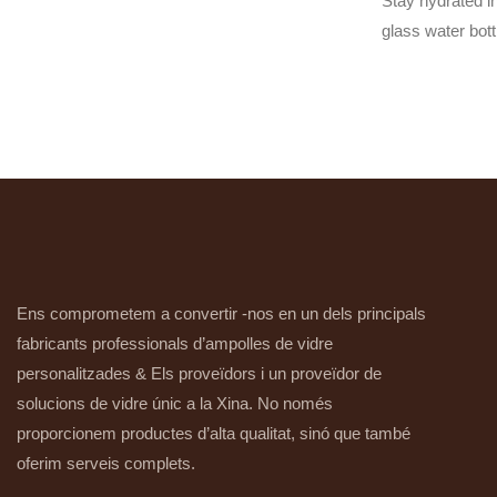
Stay hydrated in
glass water bottl
blue. Made from 
bottle is perfec
sustainable and 
hydration needs
Ens comprometem a convertir -nos en un dels principals
fabricants professionals d’ampolles de vidre
personalitzades & Els proveïdors i un proveïdor de
solucions de vidre únic a la Xina. No només
proporcionem productes d’alta qualitat, sinó que també
oferim serveis complets.