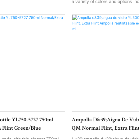
a variety of colors and options i
Flint, Extra Flint, Green, and Bl
high-quality glass, this water bottl
stylish and durable, perfect for s
on the go
ottle YL750-5727 750ml
Ampolla D&39;aigua De Vid
 Flint Green/Blue
QM Normal Flint, Extra Flin
Reutilitzable Ecològica De 5