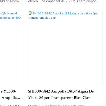
ncluding Normal
ofereix una capacitat de 750 ml i està disponible
ue. Made from
amb opcions Flint normals i Flint addicionals.
e is both
Feta de vidre d&39;alta qualitat, aquesta
taying hydrated
ampolla elegant i duradora és perfecta per
mantenir-se hidratat durant la marxa.
re YL500-
SH1000-5842 Ampolla D&39;aigua De
t Ampolla
Vidre Súper Transparent Blau Clar
00 Ml