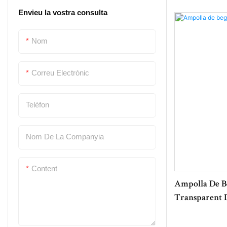
Envieu la vostra consulta
Ampolla de suro
Crate d'ampolles de plàstic
Nom
Petxo de vidre
Correu Electrònic
Obridor d'ampolles
Telèfon
Nom De La Companyia
Content
Ampolla De B
Transparent 