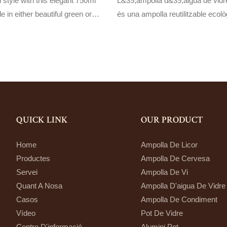
 style with this elegant 750ml
L&39;ampolla d&39;aigua de vi
e in either beautiful green or
és una ampolla reutilitzable ecol
high-quality materials, this
feta de sílex normal d&39;alta qual
t for everyday use and is a
extra de sílex. Perfecte per a la h
eco-friendly choice for your
moviment, aquesta ampolla és u
elegant i sostenible per mantenir-
durant tot el dia.
QUICK LINK
OUR PRODUCT
Home
Ampolla De Licor
Productes
Ampolla De Cervesa
Servei
Ampolla De Vi
Quant A Nosa
Ampolla D'aigua De Vidre
Casos
Ampolla De Condiment
Vídeo
Pot De Vidre
Centre D'informació
Alumini Pot