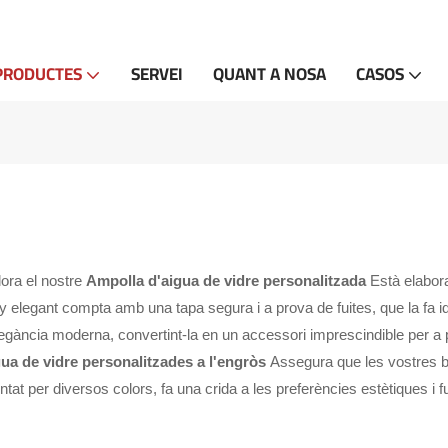
PRODUCTES
SERVEI
QUANT A NOSA
CASOS
ora el nostre
Ampolla d'aigua de vidre personalitzada
Està elabor
 elegant compta amb una tapa segura i a prova de fuites, que la fa idea
egància moderna, convertint-la en un accessori imprescindible per a 
ua de vidre personalitzades a l'engròs
Assegura que les vostres b
at per diversos colors, fa una crida a les preferències estètiques i f