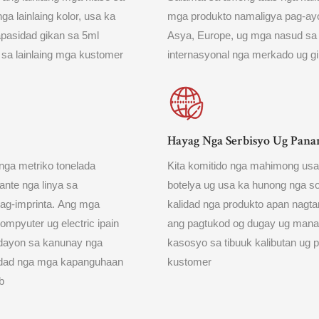
 lainlaing kolor, usa ka
mga produkto namaligya pag-ayo
pasidad gikan sa 5ml
Asya, Europe, ug mga nasud sa A
 sa lainlaing mga kustomer
internasyonal nga merkado ug g
Hayag Nga Serbisyo Ug Pan
nga metriko tonelada
Kita komitido nga mahimong usa
ante nga linya sa
botelya ug usa ka hunong nga so
pag-imprinta. Ang mga
kalidad nga produkto apan nagt
mpyuter ug electric ipain
ang pagtukod og dugay ug man
adayon sa kanunay nga
kasosyo sa tibuuk kalibutan ug 
lidad nga mga kapanguhaan
kustomer
b