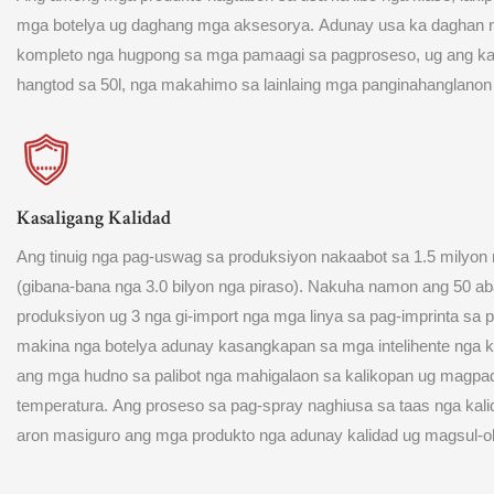
mga botelya ug daghang mga aksesorya. Adunay usa ka daghan nga
kompleto nga hugpong sa mga pamaagi sa pagproseso, ug ang ka
hangtod sa 50l, nga makahimo sa lainlaing mga panginahanglanon
Kasaligang Kalidad
Ang tinuig nga pag-uswag sa produksiyon nakaabot sa 1.5 milyon 
(gibana-bana nga 3.0 bilyon nga piraso). Nakuha namon ang 50 ab
produksiyon ug 3 nga gi-import nga mga linya sa pag-imprinta sa 
makina nga botelya adunay kasangkapan sa mga intelihente nga ko
ang mga hudno sa palibot nga mahigalaon sa kalikopan ug magp
temperatura. Ang proseso sa pag-spray naghiusa sa taas nga ka
aron masiguro ang mga produkto nga adunay kalidad ug magsul-o