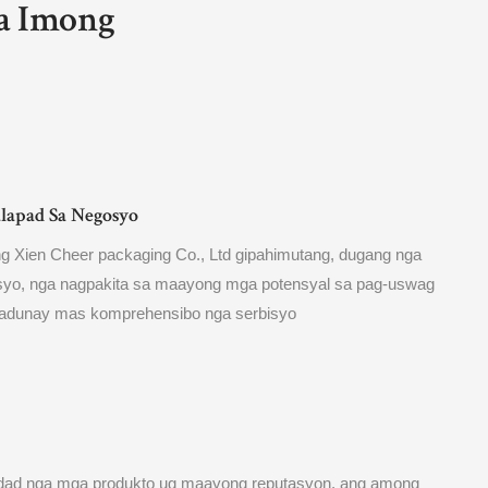
a Imong
alapad Sa Negosyo
 Xien Cheer packaging Co., Ltd gipahimutang, dugang nga
osyo, nga nagpakita sa maayong mga potensyal sa pag-uswag
adunay mas komprehensibo nga serbisyo
idad nga mga produkto ug maayong reputasyon, ang among