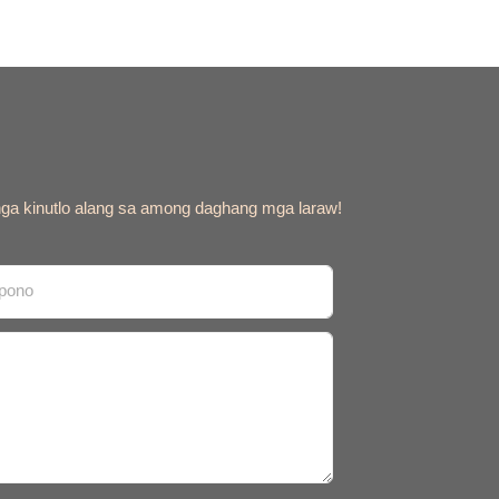
nga kinutlo alang sa among daghang mga laraw!
epono