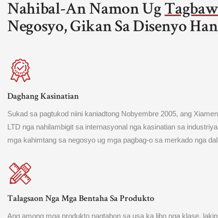
Nahibal-An Namon Ug
Tagbaw
Negosyo, Gikan Sa Disenyo Han
Daghang Kasinatian
Sukad sa pagtukod niini kaniadtong Nobyembre 2005, ang Xiamen
LTD nga nahilambigit sa internasyonal nga kasinatian sa industriya
mga kahimtang sa negosyo ug mga pagbag-o sa merkado nga dal
Talagsaon Nga Mga Bentaha Sa Produkto
Ang among mga produkto nagtabon sa usa ka libo nga klase, lakip 