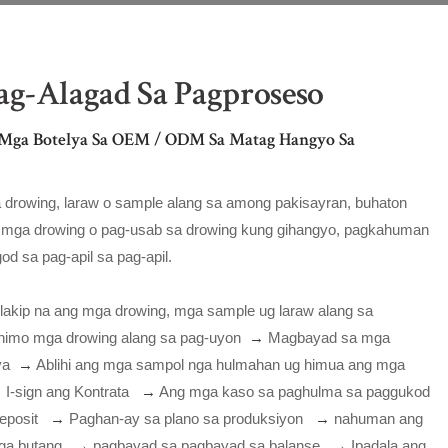
g-Alagad Sa Pagproseso
ga Botelya Sa OEM / ODM Sa Matag Hangyo Sa
drowing, laraw o sample alang sa among pakisayran, buhaton
 mga drowing o pag-usab sa drowing kung gihangyo, pagkahuman
d sa pag-apil sa pag-apil.
lakip na ang mga drowing, mga sample ug laraw alang sa
himo mga drowing alang sa pag-uyon
→
Magbayad sa mga
ya
→
Ablihi ang mga sampol nga hulmahan ug himua ang mga
→
I-sign ang Kontrata
→
Ang mga kaso sa paghulma sa paggukod
eposit
→
Paghan-ay sa plano sa produksiyon
→
nahuman ang
mga butang
→
pagbayad sa pagbayad sa balanse
→
Ipadala ang