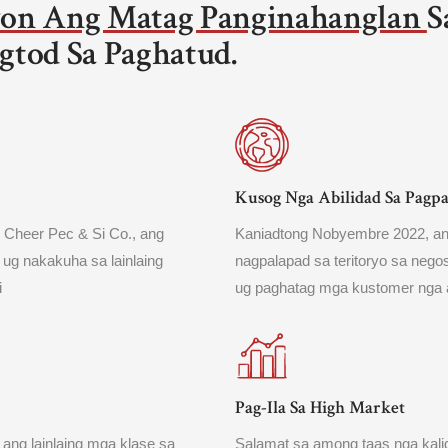
on Ang Matag Panginahanglan
S
gtod Sa Paghatud.
Kusog Nga Abilidad Sa Pagp
 Cheer Pec & Si Co., ang
Kaniadtong Nobyembre 2022, ang
 ug nakakuha sa lainlaing
nagpalapad sa teritoryo sa neg
i
ug paghatag mga kustomer nga 
Pag-Ila Sa High Market
ang lainlaing mga klase sa
Salamat sa among taas nga kal