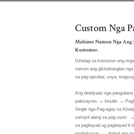
Custom Nga Pa
Mahimo Namon Nga Ang M
Kustomer.
Gihatag sa kostumer ang mga 
namon ang gikinahanglan nga
sa pag-aprubar, unya, magsugo
Ang detalyado nga pangutana 
pakisayran
→
kinutlo
→
Pag
Single nga Pag-agay sa Kinai
sampol alang sa pag-uyon
sa pagbayad ug pagbayad tt d
produksiyon
→
ihatud ang 