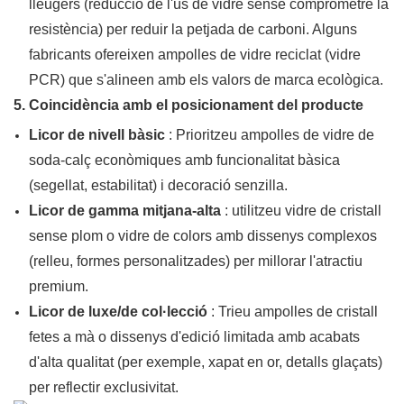
lleugers (reducció de l'ús de vidre sense comprometre la
resistència) per reduir la petjada de carboni. Alguns
fabricants ofereixen ampolles de vidre reciclat (vidre
PCR) que s'alineen amb els valors de marca ecològica.
5. Coincidència amb el posicionament del producte
Licor de nivell bàsic
: Prioritzeu ampolles de vidre de
soda-calç econòmiques amb funcionalitat bàsica
(segellat, estabilitat) i decoració senzilla.
Licor de gamma mitjana-alta
: utilitzeu vidre de cristall
sense plom o vidre de colors amb dissenys complexos
(relleu, formes personalitzades) per millorar l'atractiu
premium.
Licor de luxe/de col·lecció
: Trieu ampolles de cristall
fetes a mà o dissenys d'edició limitada amb acabats
d'alta qualitat (per exemple, xapat en or, detalls glaçats)
per reflectir exclusivitat.