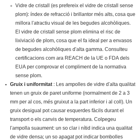
Vidre de cristall (es prefereix el vidre de cristall sense
plom): índex de refracció i brillantor més alts, cosa que
millora l'atractiu visual de les begudes alcohòliques.
El vidre de cristall sense plom elimina el risc de
lixiviació de plom, cosa que el fa ideal per a envasos
de begudes alcohòliques d'alta gamma. Consulteu
certificacions com ara REACH de la UE o FDA dels
EUA per comprovar el compliment de la normativa
sense plom.
Gruix i uniformitat
: Les ampolles de vidre d'alta qualitat
tenen un gruix de paret uniforme (normalment de 2 a 3
mm per al cos, més gruixut a la part inferior i al coll). Un
gruix desigual pot causar esquerdes fàcils durant el
transport o els canvis de temperatura. Colpegeu
l'ampolla suaument: un so clar i nítid indica una qualitat
de vidre densa; un so apagat pot indicar bombolles