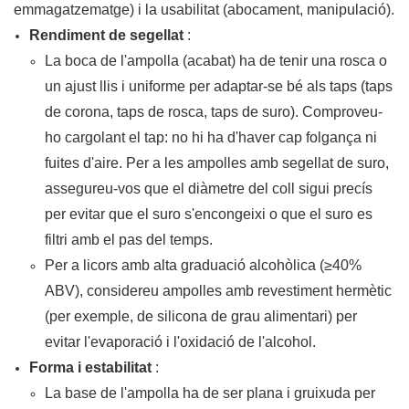
emmagatzematge) i la usabilitat (abocament, manipulació).
Rendiment de segellat
:
La boca de l'ampolla (acabat) ha de tenir una rosca o
un ajust llis i uniforme per adaptar-se bé als taps (taps
de corona, taps de rosca, taps de suro). Comproveu-
ho cargolant el tap: no hi ha d'haver cap folgança ni
fuites d'aire. Per a les ampolles amb segellat de suro,
assegureu-vos que el diàmetre del coll sigui precís
per evitar que el suro s'encongeixi o que el suro es
filtri amb el pas del temps.
Per a licors amb alta graduació alcohòlica (≥40%
ABV), considereu ampolles amb revestiment hermètic
(per exemple, de silicona de grau alimentari) per
evitar l'evaporació i l'oxidació de l'alcohol.
Forma i estabilitat
:
La base de l'ampolla ha de ser plana i gruixuda per