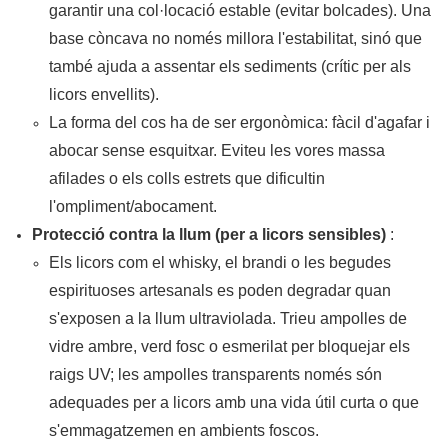
garantir una col·locació estable (evitar bolcades). Una
base còncava no només millora l'estabilitat, sinó que
també ajuda a assentar els sediments (crític per als
licors envellits).
La forma del cos ha de ser ergonòmica: fàcil d'agafar i
abocar sense esquitxar. Eviteu les vores massa
afilades o els colls estrets que dificultin
l'ompliment/abocament.
Protecció contra la llum (per a licors sensibles)
:
Els licors com el whisky, el brandi o les begudes
espirituoses artesanals es poden degradar quan
s'exposen a la llum ultraviolada. Trieu ampolles de
vidre ambre, verd fosc o esmerilat per bloquejar els
raigs UV; les ampolles transparents només són
adequades per a licors amb una vida útil curta o que
s'emmagatzemen en ambients foscos.