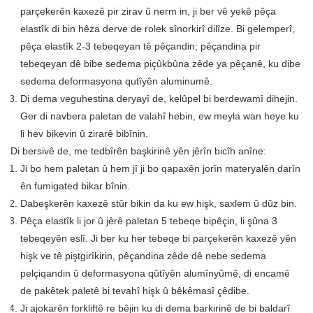
parçekerên kaxezê pir zirav û nerm in, ji ber vê yekê pêça
elastîk di bin hêza derve de rolek sînorkirî dilîze. Bi gelemperî,
pêça elastîk 2-3 tebeqeyan tê pêçandin; pêçandina pir
tebeqeyan dê bibe sedema piçûkbûna zêde ya pêçanê, ku dibe
sedema deformasyona qutîyên aluminumê.
Di dema veguhestina deryayî de, kelûpel bi berdewamî dihejin.
Ger di navbera paletan de valahî hebin, ew meyla wan heye ku
li hev bikevin û zirarê bibînin.
Di bersivê de, me tedbîrên başkirinê yên jêrîn bicîh anîne:
Ji bo hem paletan û hem jî ji bo qapaxên jorîn materyalên darîn
ên fumigated bikar bînin.
Dabeşkerên kaxezê stûr bikin da ku ew hişk, saxlem û dûz bin.
Pêça elastîk li jor û jêrê paletan 5 tebeqe bipêçin, li şûna 3
tebeqeyên eslî. Ji ber ku her tebeqe bi parçekerên kaxezê yên
hişk ve tê piştgirîkirin, pêçandina zêde dê nebe sedema
pelçiqandin û deformasyona qûtîyên alumînyûmê, di encamê
de pakêtek paletê bi tevahî hişk û bêkêmasî çêdibe.
Ji ajokarên forkliftê re bêjin ku di dema barkirinê de bi baldarî