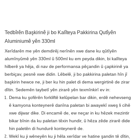
Tedbîrên Başkirinê ji bo Kalîteya Pakkirina Qutîyên
Aluminiumê yên 330ml
Xerîdarên me yên demdirêj nerînên xwe dane ku qûtîyên
alumînyûmê yên 330ml û 500ml ku em peyda dikin, bi kalîteya
hilberê ya hêja, di nav de performansa pêçandin û çapkirinê ya
berbiçav, pesnê xwe didin. Lêbelê, ji bo pakkirina paletan hîn jî
başkirin hewce ne, ji ber ku hin palet di dema wergirtinê de zirar
dîtin. Sedemên taybetî yên zirarê yên texmînkirî ev in:
Dema ku şofêrên forkliftê kelûpelan bar dikin, erdê nehevseng
ê kamyona konteynerê danîna paletan bi awayekî xweş li cihê
xwe dijwar dike. Di encamê de, ew neçar in ku hêzek mezintir
bikar bînin da ku paletan têxin hundir, û hêza zêde zirarê dide
hin paletên di hundurê konteynerê de.
Wekî ku ji wêneyên ku ji hêla xerîdar ve hatine şandin tê dîtin,