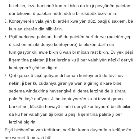
bixebitin, leza barkirinê kontrol bikin da ku ji pevçûnên paletan
dûr bikevin, û paletan hêdî hêdî û bi rêkûpêk bizivirînin.
Konteynerên vala yên bi erdên xwe yên dûz, paqij û saxlem, bê
kun an zirarên din hilbijêrin.
Piştî barkirina paletan, binê du paletên herî derve (paletên çep
û rast ên nêzîkî deriyê konteynerê) bi blokên darîn ên
fumigasyonkirî ewle bikin û wan bi mîxan rast bikin. Ev yek pêşî
li şemitîna paletan ji ber lerzîna ku ji ber valahiyên nêzîkî deriyê
konteynerê çêdibe digire.
Qet qapax û laşê qutîyan di heman konteynerê de tevlihev
nekin, ji ber ku cûdahiya giraniya wan a girîng dikare bibe
sedema windakirina hevsengiyê di dema lerzînê de û zirara
paletên laşê qutîyan. Ji bo konteynerên ku bi tevahî qapax
barkirî ne, kîsikên hewayê li nêzî deriyê konteynerê bi cîh bikin
da ku her valahiyan tijî bikin û pêşî li şemitîna paletê ji ber
lerzînê bigirin.
Piştî bicihanîna van tedbîran, xerîdar koma duyemîn a kelûpelên
me wergirt û pir razî bû!