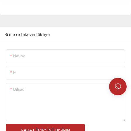
Bi me re têkevin têkiliyê
Navok
E
Dilşad
NAHA LÊPIRSÎNÊ BIŞÎNIN