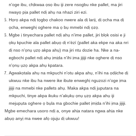
n'oge ibu, chịkwaa ọsọ ibu iji zere nsogbu nke pallet, ma jiri
nwayọ pịa pallet ndị ahụ na nhazi ziri ezi.
Họrọ akpa ndị tọgbọ chakoo nwere ala dị larịị, dị ọcha ma dị
ọcha, enweghị oghere ma ọ bụ mmebi ndị ọzọ.
Mgbe ị tinyechara pallet ndị ahụ n'ime pallet, jiri blọk osisi e ji
ọkụ kpuchie ala pallet abụọ dị n'èzí (pallet aka ekpe na aka nri
dị nso n'ọnụ ụzọ akpa ahụ) ma jiri ntu dozie ha. Nke a na-
egbochi pallet ndị ahụ ịmịda n'ihi ịma jijiji nke oghere dị nso
n'ọnụ ụzọ akpa ahụ kpatara.
Agwakọtala ahụ na mkpuchi n'otu akpa ahụ, n'ihi na ọdịiche dị
ukwuu nke ibu ha nwere ike ibute enweghị nguzozi n'oge ịma
jijiji na mmebi nke pallets ahụ. Maka akpa ndị juputara na
mkpuchi, tinye akpa ikuku n'akụkụ ọnụ ụzọ akpa ahụ iji
mejupụta oghere ọ bụla ma gbochie pallet ịmịda n'ihi ịma jijiji.
Mgbe emechara usoro ndị a, onye ahịa natara ngwa ahịa nke
abụọ anyị ma nwee afọ ojuju dị ukwuu!