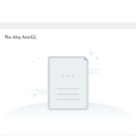
Na-Atụ Aro Gị