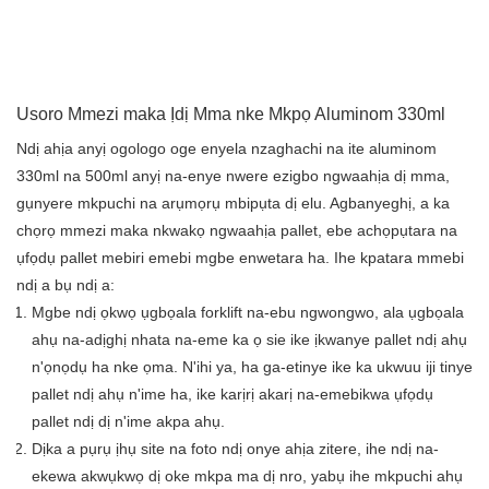
Usoro Mmezi maka Ịdị Mma nke Mkpọ Aluminom 330ml
Ndị ahịa anyị ogologo oge enyela nzaghachi na ite aluminom
330ml na 500ml anyị na-enye nwere ezigbo ngwaahịa dị mma,
gụnyere mkpuchi na arụmọrụ mbipụta dị elu. Agbanyeghị, a ka
chọrọ mmezi maka nkwakọ ngwaahịa pallet, ebe achọpụtara na
ụfọdụ pallet mebiri emebi mgbe enwetara ha. Ihe kpatara mmebi
ndị a bụ ndị a:
Mgbe ndị ọkwọ ụgbọala forklift na-ebu ngwongwo, ala ụgbọala
ahụ na-adịghị nhata na-eme ka ọ sie ike ịkwanye pallet ndị ahụ
n'ọnọdụ ha nke ọma. N'ihi ya, ha ga-etinye ike ka ukwuu iji tinye
pallet ndị ahụ n'ime ha, ike karịrị akarị na-emebikwa ụfọdụ
pallet ndị dị n'ime akpa ahụ.
Dịka a pụrụ ịhụ site na foto ndị onye ahịa zitere, ihe ndị na-
ekewa akwụkwọ dị oke mkpa ma dị nro, yabụ ihe mkpuchi ahụ