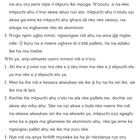
na-arụ ọrụ pere mpe n'okpuru ike mpụga. N'ozuzu, a na-eke
mkpuchi ahụ n'ime akwa abụọ ruo atọ; mkpuchi ahụ n'ọtụtụ oyi
akwa ga-eme ka mkpuchi ahụ ghara ịdị nkọ nke ukwuu, na-
eduga na mgbanwe nke ite aluminom.
N'oge njem ụgbọ mmiri, ngwongwo ndị ahụ na-ama jijiji mgbe
niile. Ọ bụrụ na e nwere oghere dị n'etiti pallets, ha na-adakọ
ibe ha ma mebie.
N'ihi ya, anyị etinyela usoro mmezi ndị a n'ọrụ:
Jiri ihe e ji osisi rụọ ma nke e ji ọkụ mee ma nke e ji ekpuchi elu
ya ma nke e ji ekpuchi elu ya.
Mee ka ihe ndị e kewara akwụkwọ sie ike iji hụ na ha siri ike, sie
ike ma dị larịị.
Kechie ihe mkpuchi ahụ n'elu na ala nke pallets ise, dochie oyi
akwa atọ mbụ ahụ. Site na oyi akwa ọ bụla nke nwere ihe ndị
na-ekewa akwụkwọ siri ike na-akwado ya, mkpuchi ọzọ agaghị
eme ka a pịpịa ma gbanwee ite aluminom ahụ, nke ga-eme ka
ngwugwu pallet ahụ sie ike ma zuru oke.
Nye ndị na-anya forklift ntụziaka ka ha jiri nlezianya rụọ ọrụ