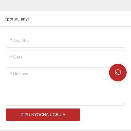
Kpọtụrụ anyị
Aha Aha:
Eletà
Ndinaya
ZIPU NYOCHA UGBU A