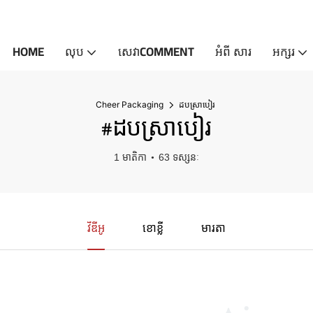
HOME
លុប
សេវាCOMMENT
អំពី សារ
អក្សរ
Cheer Packaging
ដបស្រាបៀរ
#ដបស្រាបៀរ
1 មាតិកា
63 ទស្សនៈ
វីឌីអូ
ខោខ្លី
មារតា