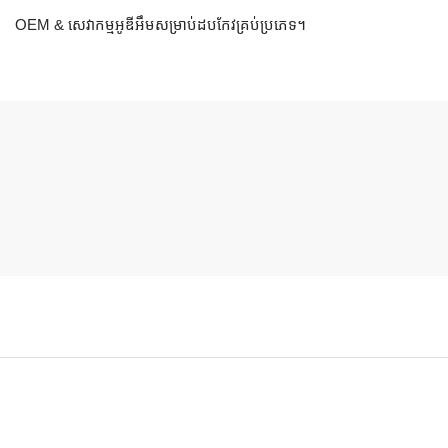
OEM & សេវាកម្មអូឌីអឹមសម្រាប់ដបកែវគ្រប់ប្រភេទ។