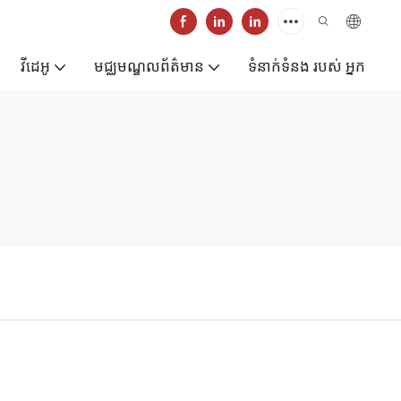
វីដេអូ
មជ្ឈមណ្ឌលព័ត៌មាន
ទំនាក់ទំនង របស់ អ្នក