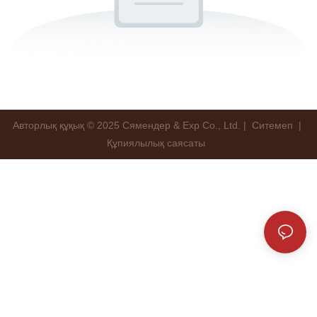
Авторлық құқық © 2025 Сямендер & Exp Co., Ltd. |
Ситемеп
|
Құпиялылық саясаты