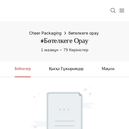
Cheer Packaging
бөтелкеге ​​​​орау
#бөтелкеге ​​​​орау
1 мазмұн
79 Көріністер
Бейнелер
Қысқа Тұжырымдар
Мақала