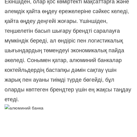
Екіншіден, олар қос көміртекті мақсаттарға және
әлемдік қайта өңдеу ережелеріне сәйкес келеді,
қайта өңдеу деңгейі жоғары. Үшіншіден,
теңшелетін басып шығару брендті саралауға
мүмкіндік береді, ал өндіріс пен логистикалық
шығындардың төмендеуі экономикалық пайда
әкеледі. Сонымен қатар, алюминий банкалар
коктейльдердің бастапқы дәмін сақтау үшін
жарық пен ауаны тиімді түрде бөгейді, бұл
оларды көптеген брендтер үшін ең жақсы таңдау
етеді.