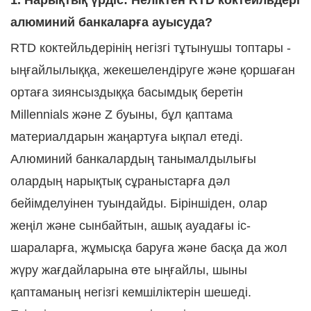
1. Нарықтық үрдіс: Неліктен RTD коктейльдері
алюминий банкаларға ауысуда?
RTD коктейльдерінің негізгі тұтынушы топтары -
ыңғайлылыққа, жекешелендіруге және қоршаған
ортаға зиянсыздыққа басымдық беретін
Millennials және Z буыны, бұл қаптама
материалдарын жаңартуға ықпал етеді.
Алюминий банкалардың танымалдылығы
олардың нарықтық сұраныстарға дәл
бейімделуінен туындайды. Біріншіден, олар
жеңіл және сынбайтын, ашық ауадағы іс-
шараларға, жұмысқа баруға және басқа да жол
жүру жағдайларына өте ыңғайлы, шыны
қаптаманың негізгі кемшіліктерін шешеді.