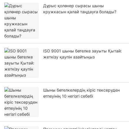
Дұрыс қолөнер сырасы шыны
кружкасын қалай таңдауға болады?
ISO 9001 шыны бөтелке зауыты Қытай:
жеткізу қаупін азайтыңыз
Шыны бөтелкелердің кіріс тексеруден
өтпеуінің 10 негізгі себебі