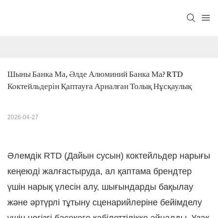
Шыны Банка Ма, Әлде Алюминий Банка Ма? RTD 
Коктейльдерін Қаптауға Арналған Толық Нұсқаулық
2026-04-27
Әлемдік RTD (Дайын сусын) коктейльдер нарығы
кеңеюді жалғастыруда, ал қаптама брендтер
үшін нарық үлесін алу, шығындарды бақылау
және әртүрлі тұтыну сценарийлеріне бейімделу