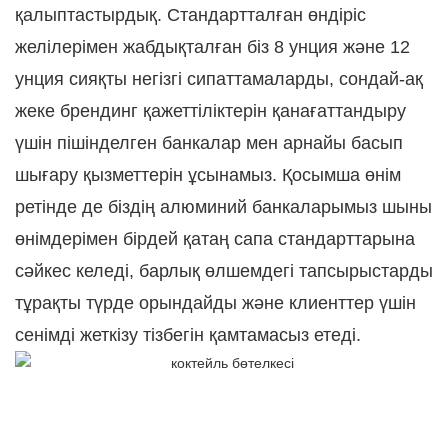
қалыптастырдық. Стандартталған өндіріс
желілерімен жабдықталған біз 8 унция және 12
унция сияқты негізгі сипаттамаларды, сондай-ақ
жеке брендинг қажеттіліктерін қанағаттандыру
үшін пішінделген банкалар мен арнайы басып
шығару қызметтерін ұсынамыз. Қосымша өнім
ретінде де біздің алюминий банкаларымыз шыны
өнімдерімен бірдей қатаң сапа стандарттарына
сәйкес келеді, барлық өлшемдегі тапсырыстарды
тұрақты түрде орындайды және клиенттер үшін
сенімді жеткізу тізбегін қамтамасыз етеді.