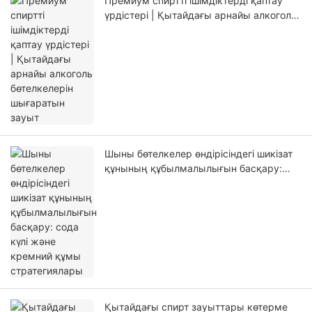
Премиум спиртті ішімдіктерді қаптау
үрдістері | Қытайдағы арнайы алкоголь
бөтелкелерін шығаратын зауыт
Шыны бөтелкелер өндірісіндегі шикізат
құнының құбылмалылығын басқару:
сода күлі және кремний құмы
стратегиялары
Қытайдағы спирт зауыттары көтерме