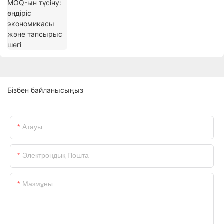
Бізбен байланысыңыз
Атауы
Электрондық Пошта
Мазмұны