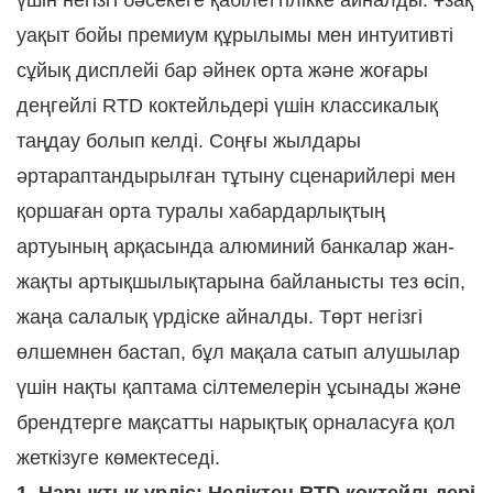
үшін негізгі бәсекеге қабілеттілікке айналды. Ұзақ
уақыт бойы премиум құрылымы мен интуитивті
сұйық дисплейі бар әйнек орта және жоғары
деңгейлі RTD коктейльдері үшін классикалық
таңдау болып келді. Соңғы жылдары
әртараптандырылған тұтыну сценарийлері мен
қоршаған орта туралы хабардарлықтың
артуының арқасында алюминий банкалар жан-
жақты артықшылықтарына байланысты тез өсіп,
жаңа салалық үрдіске айналды. Төрт негізгі
өлшемнен бастап, бұл мақала сатып алушылар
үшін нақты қаптама сілтемелерін ұсынады және
брендтерге мақсатты нарықтық орналасуға қол
жеткізуге көмектеседі.