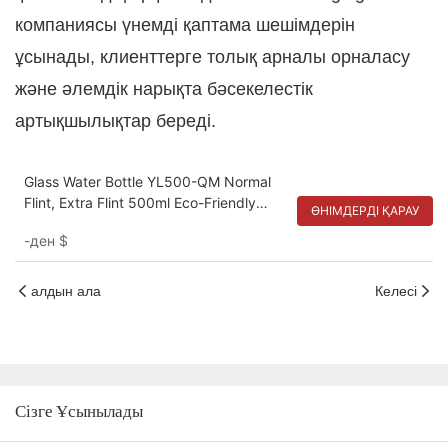
компаниясы үнемді қаптама шешімдерін
ұсынады, клиенттерге толық арналы орналасу
және әлемдік нарықта бәсекелестік
артықшылықтар береді.
Glass Water Bottle YL500-QM Normal
Flint, Extra Flint 500ml Eco-Friendly
ӨНІМДЕРДІ ҚАРАУ
Reusable Bottle
-ден
$
алдын ала
Келесі
Сізге Ұсынылады