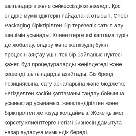
шығындарға және сәйкессіздікке әкеледі. Қос
өндіріс мүмкіндіктерін пайдалана отырып, Cheer
Packaging біріктірілген бір терезелік сатып алу
шешімін ұсынады. Клиенттерге екі қаптама түрін
де жобалау, өндіру және жеткізудің бүкіл
процесін аяқтау үшін тек бір байланыс нүктесі
қажет, бұл процедураларды жеңілдетеді және
кешенді шығындарды азайтады. Біз бренд
позициясына, сату арналарына және бюджетке
негізделген кәсіби қаптаманы таңдау бойынша
ұсыныстар ұсынамыз, жекелендірілген және
біріктірілген жеткізуді қолдаймыз. Жеке қызмет
көрсету клиенттерге негізгі бизнесін дамытуға
назар аударуға мүмкіндік береді.