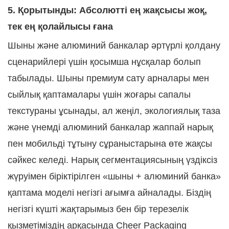
5. Қорытынды: Абсолютті ең жақсысы жоқ,
тек ең қолайлысы ғана
Шыны және алюминий банкалар әртүрлі қолдану
сценарийлері үшін қосымша нұсқалар болып
табылады. Шыны премиум сату арналары мен
сыйлық қаптамалары үшін жоғары сапалы
текстураны ұсынады, ал жеңіл, экологиялық таза
және үнемді алюминий банкалар жаппай нарық
пен мобильді тұтыну сұраныстарына өте жақсы
сәйкес келеді. Нарық сегментациясының үздіксіз
жүруімен біріктірілген «шыны + алюминий банка»
қаптама моделі негізгі ағымға айналады. Біздің
негізгі күшті жақтарымыз бен бір терезелік
қызметіміздің арқасында Cheer Packaging