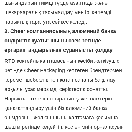
шығындарын тиімді түрде азайтады және
шекарааралық тасымалдау мен ірі көлемді
нарықтық таратуға сәйкес келеді.
3. Cheer компаниясының алюминий банка
өндірістік қуаты: шыны өзек ретінде,
әртараптандырылған сұранысты қолдау
RTD коктейль қаптамасының кәсіби жеткізушісі
ретінде Cheer Packaging көптеген брендтермен
керемет шеберлік пен қатаң сапаны бақылау
арқылы ұзақ мерзімді серіктестік орнатты.
Нарықтың өзгеріп отыратын қажеттіліктерін
қанағаттандыру үшін біз алюминий банка
өнімдерінің желісін шыны қаптамаға қосымша
шешім ретінде кеңейтіп, қос өнімнің орналасуын