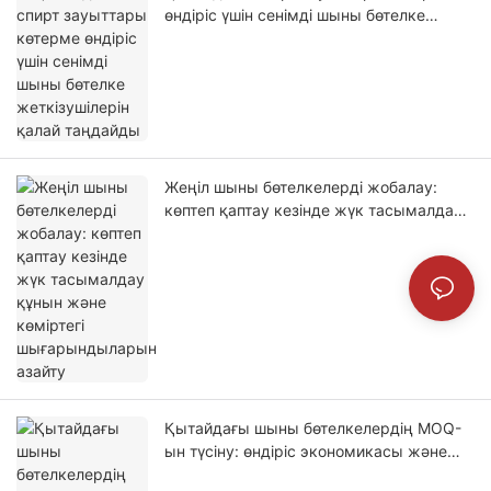
өндіріс үшін сенімді шыны бөтелке
жеткізушілерін қалай таңдайды
Жеңіл шыны бөтелкелерді жобалау:
көптеп қаптау кезінде жүк тасымалдау
құнын және көміртегі шығарындыларын
азайту
Қытайдағы шыны бөтелкелердің MOQ-
ын түсіну: өндіріс экономикасы және
тапсырыс шегі