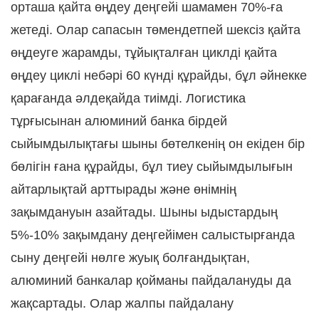
орташа қайта өңдеу деңгейі шамамен 70%-ға
жетеді. Олар сапасын төмендетпей шексіз қайта
өңдеуге жарамды, тұйықталған циклді қайта
өңдеу циклі небәрі 60 күнді құрайды, бұл әйнекке
қарағанда әлдеқайда тиімді. Логистика
тұрғысынан алюминий банка бірдей
сыйымдылықтағы шыны бөтелкенің он екіден бір
бөлігін ғана құрайды, бұл тиеу сыйымдылығын
айтарлықтай арттырады және өнімнің
зақымдануын азайтады. Шыны ыдыстардың
5%-10% зақымдану деңгейімен салыстырғанда
сыну деңгейі нөлге жуық болғандықтан,
алюминий банкалар қойманы пайдалануды да
жақсартады. Олар жалпы пайдалану