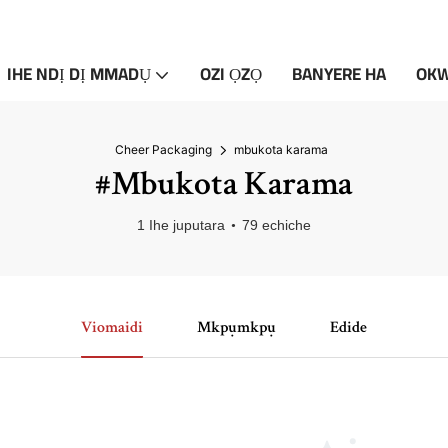
IHE NDỊ DỊ MMADỤ
OZI ỌZỌ
BANYERE HA
OK
Cheer Packaging
mbukota karama
#mbukota Karama
1 Ihe juputara
79 echiche
Viomaidi
Mkpụmkpụ
Edide