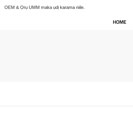
OEM & Ọrụ UMM maka ụdị karama niile.
HOME