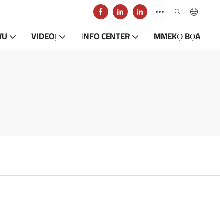
WU
VIDEOỊ
INFO CENTER
MMEKỌ BỌA