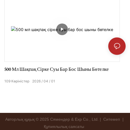
500 Мл Шақпақ Сірке Суы Бар Бос Шыны Бөтелке
109
Көріністер
2026
04
01
Авторлық құқық © 2025 Сямендер & Exp Co., Ltd. |
Ситемеп
|
Құпиялылық саясаты