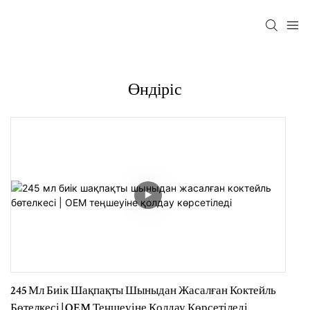
Өндіріс
245 Мл Биік Шақпақты Шыныдан Жасалған Коктейль
Бөтелкесі | OEM Теңшеуіне Қолдау Көрсетіледі