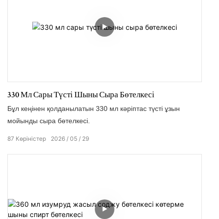
330 Мл Сары Түсті Шыны Сыра Бөтелкесі
Бұл кеңінен қолданылатын 330 мл кәріптас түсті ұзын
мойынды сыра бөтелкесі.
87
Көріністер
2026
05
29