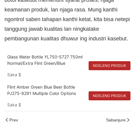
botol kasebut memenuhi syarat proses, njaga
keamanan produk, lan njaga rasa. Mung kanthi
ngontrol saben tahapan kanthi ketat, kita bisa netepi
tanggung jawab kualitas lan ningkatake
pembangunan kualitas dhuwur ing industri kasebut.
Glass Water Bottle YL750-5727 750ml
Normal/Extra Flint Green/Blue
NDELENG PRODUK
Saka
$
Flint Amber Green Blue Beer Bottle
PJ275-9291 Multiple Color Options
NDELENG PRODUK
Saka
$
Prev
Sabanjure