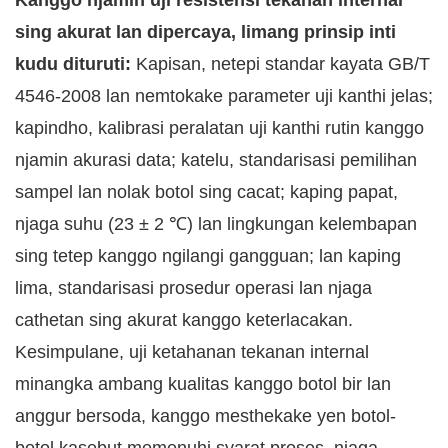
Kanggo njamin uji resistensi tekanan internal
sing akurat lan dipercaya, limang prinsip inti
kudu dituruti:
Kapisan, netepi standar kayata GB/T
4546-2008 lan nemtokake parameter uji kanthi jelas;
kapindho, kalibrasi peralatan uji kanthi rutin kanggo
njamin akurasi data; katelu, standarisasi pemilihan
sampel lan nolak botol sing cacat; kaping papat,
njaga suhu (23 ± 2 ℃) lan lingkungan kelembapan
sing tetep kanggo ngilangi gangguan; lan kaping
lima, standarisasi prosedur operasi lan njaga
cathetan sing akurat kanggo keterlacakan.
Kesimpulane, uji ketahanan tekanan internal
minangka ambang kualitas kanggo botol bir lan
anggur bersoda, kanggo mesthekake yen botol-