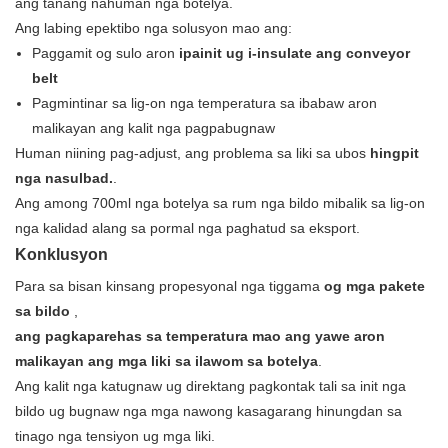
ang tanang nahuman nga botelya.
Ang labing epektibo nga solusyon mao ang:
Paggamit og sulo aron
ipainit ug i-insulate ang conveyor
belt
Pagmintinar sa lig-on nga temperatura sa ibabaw aron
malikayan ang kalit nga pagpabugnaw
Human niining pag-adjust, ang problema sa liki sa ubos
hingpit
nga nasulbad.
.
Ang among 700ml nga botelya sa rum nga bildo mibalik sa lig-on
nga kalidad alang sa pormal nga paghatud sa eksport.
Konklusyon
Para sa bisan kinsang propesyonal nga tiggama
og mga pakete
sa bildo
,
ang pagkaparehas sa temperatura mao ang yawe aron
malikayan ang mga liki sa ilawom sa botelya
.
Ang kalit nga katugnaw ug direktang pagkontak tali sa init nga
bildo ug bugnaw nga mga nawong kasagarang hinungdan sa
tinago nga tensiyon ug mga liki.