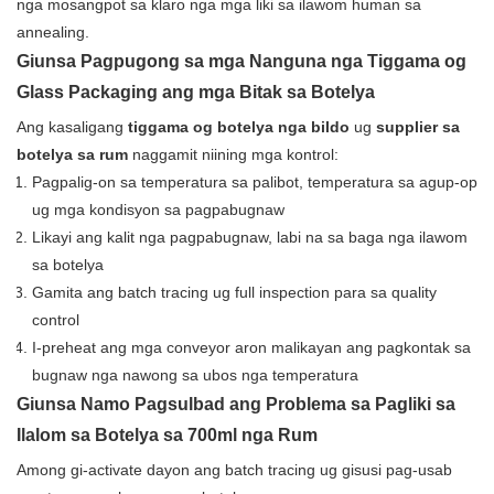
nga mosangpot sa klaro nga mga liki sa ilawom human sa
annealing.
Giunsa Pagpugong sa mga Nanguna nga Tiggama og
Glass Packaging ang mga Bitak sa Botelya
Ang kasaligang
tiggama og botelya nga bildo
ug
supplier sa
botelya sa rum
naggamit niining mga kontrol:
Pagpalig-on sa temperatura sa palibot, temperatura sa agup-op
ug mga kondisyon sa pagpabugnaw
Likayi ang kalit nga pagpabugnaw, labi na sa baga nga ilawom
sa botelya
Gamita ang batch tracing ug full inspection para sa quality
control
I-preheat ang mga conveyor aron malikayan ang pagkontak sa
bugnaw nga nawong sa ubos nga temperatura
Giunsa Namo Pagsulbad ang Problema sa Pagliki sa
Ilalom sa Botelya sa 700ml nga Rum
Among gi-activate dayon ang batch tracing ug gisusi pag-usab