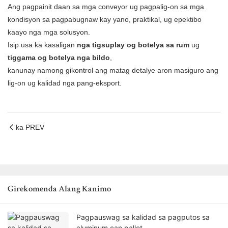
Ang pagpainit daan sa mga conveyor ug pagpalig-on sa mga
kondisyon sa pagpabugnaw kay yano, praktikal, ug epektibo
kaayo nga mga solusyon.
Isip usa ka kasaligan
nga tigsuplay og botelya sa rum
ug
tiggama og botelya nga bildo
,
kanunay namong gikontrol ang matag detalye aron masiguro ang
lig-on ug kalidad nga pang-eksport.
ka PREV
Girekomenda Alang Kanimo
Pagpauswag sa kalidad sa pagputos sa
aluminum can pallet