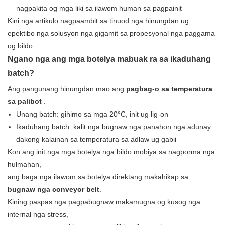
nagpakita og mga liki sa ilawom human sa pagpainit
Kini nga artikulo nagpaambit sa tinuod nga hinungdan ug
epektibo nga solusyon nga gigamit sa propesyonal nga paggama
og bildo.
Ngano nga ang mga botelya mabuak ra sa ikaduhang
batch?
Ang pangunang hinungdan mao ang
pagbag-o sa temperatura
sa palibot
.
Unang batch: gihimo sa mga 20°C, init ug lig-on
Ikaduhang batch: kalit nga bugnaw nga panahon nga adunay
dakong kalainan sa temperatura sa adlaw ug gabii
Kon ang init nga mga botelya nga bildo mobiya sa nagporma nga
hulmahan,
ang baga nga ilawom sa botelya direktang makahikap sa
bugnaw nga conveyor belt
.
Kining paspas nga pagpabugnaw makamugna og kusog nga
internal nga stress,