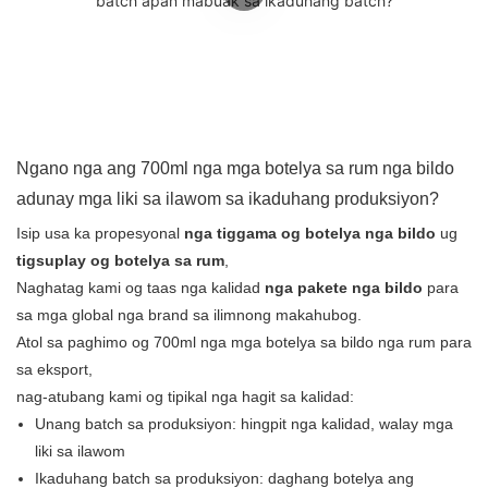
Ngano nga ang 700ml nga mga botelya sa rum nga bildo
adunay mga liki sa ilawom sa ikaduhang produksiyon?
Isip usa ka propesyonal
nga tiggama og botelya nga bildo
ug
tigsuplay og botelya sa rum
,
Naghatag kami og taas nga kalidad
nga pakete nga bildo
para
sa mga global nga brand sa ilimnong makahubog.
Atol sa paghimo og 700ml nga mga botelya sa bildo nga rum para
sa eksport,
nag-atubang kami og tipikal nga hagit sa kalidad:
Unang batch sa produksiyon: hingpit nga kalidad, walay mga
liki sa ilawom
Ikaduhang batch sa produksiyon: daghang botelya ang