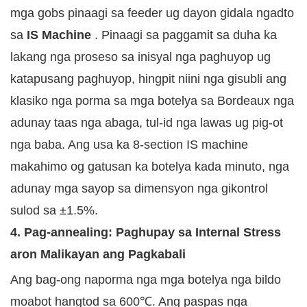
mga gobs pinaagi sa feeder ug dayon gidala ngadto
sa
IS Machine
. Pinaagi sa paggamit sa duha ka
lakang nga proseso sa inisyal nga paghuyop ug
katapusang paghuyop, hingpit niini nga gisubli ang
klasiko nga porma sa mga botelya sa Bordeaux nga
adunay taas nga abaga, tul-id nga lawas ug pig-ot
nga baba. Ang usa ka 8-section IS machine
makahimo og gatusan ka botelya kada minuto, nga
adunay mga sayop sa dimensyon nga gikontrol
sulod sa ±1.5%.
4. Pag-annealing: Paghupay sa Internal Stress
aron Malikayan ang Pagkabali
Ang bag-ong naporma nga mga botelya nga bildo
moabot hangtod sa 600℃. Ang paspas nga