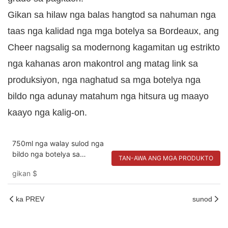
Gikan sa hilaw nga balas hangtod sa nahuman nga
taas nga kalidad nga mga botelya sa Bordeaux, ang
Cheer nagsalig sa modernong kagamitan ug estrikto
nga kahanas aron makontrol ang matag link sa
produksiyon, nga naghatud sa mga botelya nga
bildo nga adunay matahum nga hitsura ug maayo
kaayo nga kalig-on.
750ml nga walay sulod nga
bildo nga botelya sa
TAN-AWA ANG MGA PRODUKTO
Bordeaux
gikan
$
ka PREV
sunod