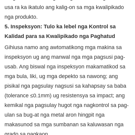
usa ra ka ikatulo ang kalig-on sa mga kwalipikado
nga produkto.
5. Inspeksyon: Tulo ka lebel nga Kontrol sa
Kalidad para sa Kwalipikado nga Paghatud
Gihiusa namo ang awtomatikong mga makina sa
inspeksyon ug ang manwal nga mga pagsusi pag-
usab. Ang biswal nga inspeksyon makamatikod sa
mga bula, liki, ug mga depekto sa nawong; ang
pisikal nga pagsulay nagsusi sa kahapsay sa baba
(tolerance ≤0.1mm) ug resistensya sa impact; ang
kemikal nga pagsulay hugot nga nagkontrol sa pag-
ulan sa bug-at nga metal aron hingpit nga
makasunod sa mga sumbanan sa kaluwasan nga
grado sa pagkaon.