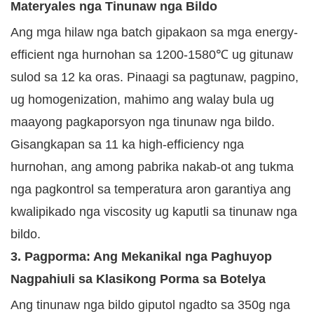
Materyales nga Tinunaw nga Bildo
Ang mga hilaw nga batch gipakaon sa mga energy-
efficient nga hurnohan sa 1200-1580℃ ug gitunaw
sulod sa 12 ka oras. Pinaagi sa pagtunaw, pagpino,
ug homogenization, mahimo ang walay bula ug
maayong pagkaporsyon nga tinunaw nga bildo.
Gisangkapan sa 11 ka high-efficiency nga
hurnohan, ang among pabrika nakab-ot ang tukma
nga pagkontrol sa temperatura aron garantiya ang
kwalipikado nga viscosity ug kaputli sa tinunaw nga
bildo.
3. Pagporma: Ang Mekanikal nga Paghuyop
Nagpahiuli sa Klasikong Porma sa Botelya
Ang tinunaw nga bildo giputol ngadto sa 350g nga