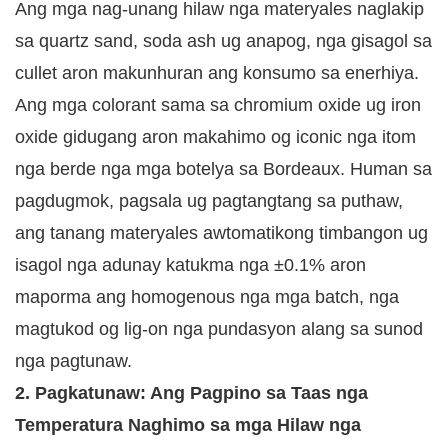
Ang mga nag-unang hilaw nga materyales naglakip
sa quartz sand, soda ash ug anapog, nga gisagol sa
cullet aron makunhuran ang konsumo sa enerhiya.
Ang mga colorant sama sa chromium oxide ug iron
oxide gidugang aron makahimo og iconic nga itom
nga berde nga mga botelya sa Bordeaux. Human sa
pagdugmok, pagsala ug pagtangtang sa puthaw,
ang tanang materyales awtomatikong timbangon ug
isagol nga adunay katukma nga ±0.1% aron
maporma ang homogenous nga mga batch, nga
magtukod og lig-on nga pundasyon alang sa sunod
nga pagtunaw.
2. Pagkatunaw: Ang Pagpino sa Taas nga
Temperatura Naghimo sa mga Hilaw nga