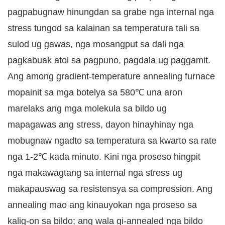
pagpabugnaw hinungdan sa grabe nga internal nga
stress tungod sa kalainan sa temperatura tali sa
sulod ug gawas, nga mosangput sa dali nga
pagkabuak atol sa pagpuno, pagdala ug paggamit.
Ang among gradient-temperature annealing furnace
mopainit sa mga botelya sa 580℃ una aron
marelaks ang mga molekula sa bildo ug
mapagawas ang stress, dayon hinayhinay nga
mobugnaw ngadto sa temperatura sa kwarto sa rate
nga 1-2℃ kada minuto. Kini nga proseso hingpit
nga makawagtang sa internal nga stress ug
makapauswag sa resistensya sa compression. Ang
annealing mao ang kinauyokan nga proseso sa
kalig-on sa bildo; ang wala gi-annealed nga bildo