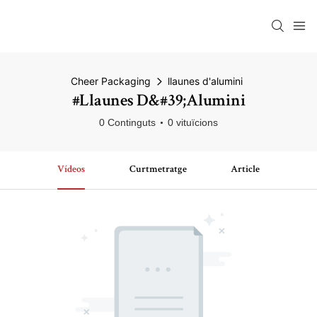
Cheer Packaging
llaunes d'alumini
#llaunes D&#39;alumini
0 Continguts
0 vituïcions
Vídeos
Curtmetratge
Article