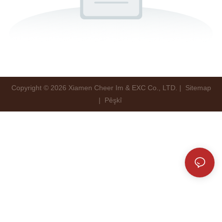
Copyright © 2026 Xiamen Cheer Im & EXC Co., LTD. |
Sitemap
|
Pêşkî