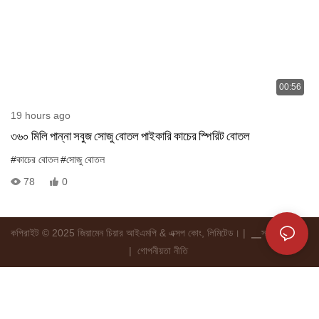
00:56
19 hours ago
৩৬০ মিলি পান্না সবুজ সোজু বোতল পাইকারি কাচের স্পিরিট বোতল
#কাচের বোতল
#সোজু বোতল
78
0
কপিরাইট © 2025 জিয়ামেন চিয়ার আইএমপি & এক্সপ কোং, লিমিটেড। |
▁স্ য ান ্ ট
|
গোপনীয়তা নীতি