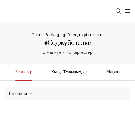
Cheer Packaging
соджубөтелке
#соджубөтелке
1 мазмұн
75 Көріністер
Бейнелер
Қысқа Тұжырымдар
Мақала
Ең соңғы