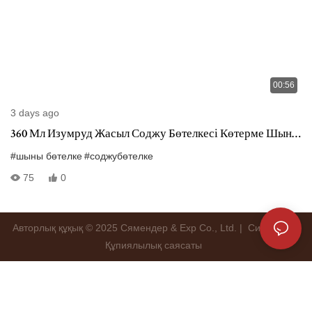
00:56
3 days ago
360 Мл Изумруд Жасыл Соджу Бөтелкесі Көтерме Шыны
Спирт Бөтелкесі
#шыны бөтелке
#соджубөтелке
75
0
Авторлық құқық © 2025 Сямендер & Exp Co., Ltd. |
Ситемеп
|
Құпиялылық саясаты