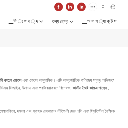
▁নি ঃ শ ব ্ দ
তথ্য কেন্দ্র
▁অ ক প ্যা ক্ ট স
তৈরি কাচের বোতল
এবং বোতল আনুষাঙ্গিক। এটি আন্তর্জাতিক বাণিজ্যে সমৃদ্ধ অভিজ্ঞতা
ডিএম ডিজাইন, উত্পাদন এবং প্রক্রিয়াকরণে বিশেষজ্ঞ,
কাস্টম তৈরি কাচের পাত্রে
,
াদারিত্ব, দক্ষতা এবং গ্রাহক ফোকাসের নীতিগুলি মেনে চলি এবং স্থিতিশীল বৈশ্বিক