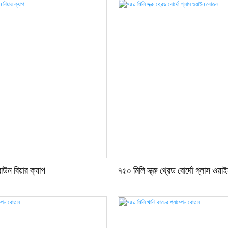
রি ভিত্তিটি কার্যকরভাবে উল্টে যাওয়া
, ঠান্ডা জল, চা এবং জুসের জন্য এটি
তরের অংশটি সহজে ধোয়া যায় এবং
জন্য নিরাপদ।
রাউন বিয়ার ক্যাপ
৭৫০ মিলি স্ক্রু থ্রেড বোর্দো গ্লাস ওয়