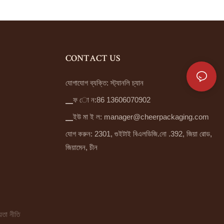
CONTACT US
যোগাযোগ ব্যক্তি: স্ট্যানলি চ্যান
▁ফ ো ন:86 13606070902
▁ইউ মা ই ল:
manager@cheerpackaging.com
যোগ করুন: 2301, গুইটাই বিএলডিজি.নো .392, জিয়া রোড,
জিয়ামেন, চীন
়তা নীতি