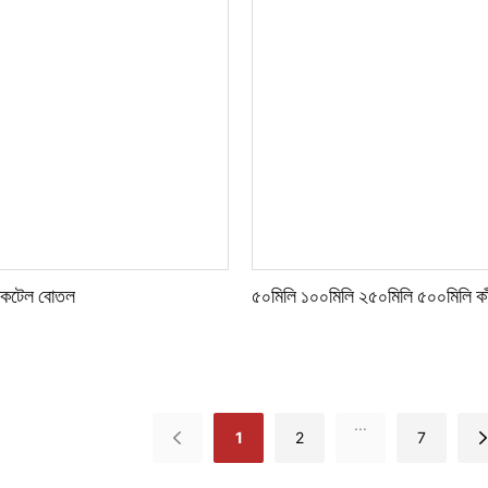
ককটেল বোতল
৫০মিলি ১০০মিলি ২৫০মিলি ৫০০মিলি কাঁচ
...
1
2
7