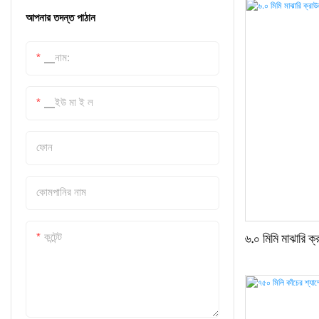
তাপ নিরোধক, আর এর ভা
আপনার তদন্ত পাঠান
বোতল কর্ক
প্রতিরোধ করে। বিয়ার
উপযুক্ত; এর মসৃণ ভে
প্লাস্টিকের বোতল ক্রেট
▁নাম:
ডিশওয়াশারে ধোয়ার 
গ্লাসওয়্যার
▁ইউ মা ই ল
বোতল ওপেনার
ফোন
কোমপানির নাম
কন্টেন্ট
৬.০ মিমি মাঝারি ক্