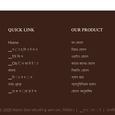
QUICK LINK
OUR PRODUCT
Home
মদ বোতল
▁প ো র্ সি ন ট স ন
বিয়ার বোতল
▁ইউ ভি স
ওয়াইন বোতল
▁Ob িব আ উ ট া
কাচের জলের বোতল
মামলা
সিজনিং বোতল
▁নি ঃ শ ব ্ দ
গ্লাস জার
তথ্য কেন্দ্র
অ্যালুমিনিয়াম ক্যান
▁অ ক প ্যা ক্ ট স
বোতল আনুষাঙ্গিক
© 2025 জিয়ামেন চিয়ার আইএমপি & এক্সপ কোং, লিমিটেড। |
▁স্ য ান ্ ট
|
গোপনীয