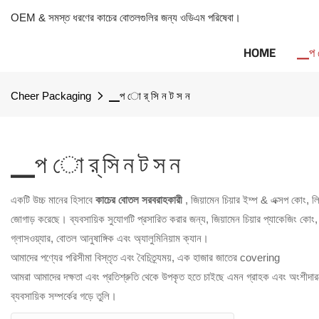
OEM & সমস্ত ধরণের কাচের বোতলগুলির জন্য ওডিএম পরিষেবা।
HOME
▁প ো
Cheer Packaging
▁প ো র্ সি ন ট স ন
▁প ো র্ সি ন ট স ন
একটি উচ্চ মানের হিসাবে
কাচের বোতল সরবরাহকারী
, জিয়ামেন চিয়ার ইম্প & এক্সপ কোং, 
জোগাড় করেছে। ব্যবসায়িক সুযোগটি প্রসারিত করার জন্য, জিয়ামেন চিয়ার প্যাকেজিং কোং
গ্লাসওয়্যার, বোতল আনুষাঙ্গিক এবং অ্যালুমিনিয়াম ক্যান।
আমাদের পণ্যের পরিসীমা বিস্তৃত এবং বৈচিত্র্যময়, এক হাজার জাতের covering
আমরা আমাদের দক্ষতা এবং প্রতিশ্রুতি থেকে উপকৃত হতে চাইছে এমন গ্রাহক এবং অংশীদারদে
ব্যবসায়িক সম্পর্কের গড়ে তুলি।