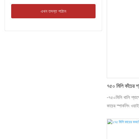
এখন তদন্ত পাঠান
৭৫০ মিলি কাঁচের শ
-৭৫০মিলি খালি শ্যাম্
কাচের স্পার্কলিং ওয়