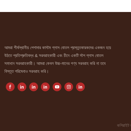
আমরা শীর্ষস্থানীয় পেশাদার কাস্টম গ্লাস বোতল প্রস্তুতকারকদের একজন হয়ে
উঠতে প্রতিশ্রুতিবদ্ধ & সরবরাহকারী এবং চীনে একটি স্টপ গ্লাস বোতল
সমাধান সরবরাহকারী। আমরা কেবল উচ্চ-মানের পণ্য সরবরাহ করি না তবে
বিস্তৃত পরিষেবাও সরবরাহ করি।
কপিরাইট 