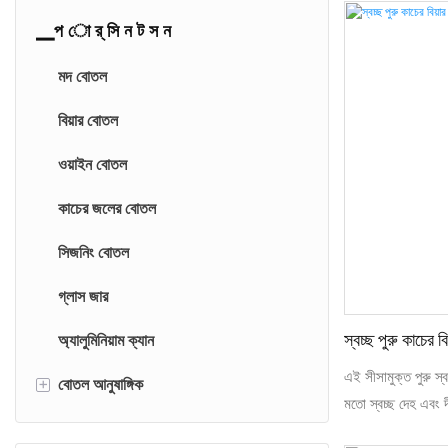
▁প ো র্ সি ন ট স ন
মদ বোতল
বিয়ার বোতল
ওয়াইন বোতল
কাচের জলের বোতল
সিজনিং বোতল
গ্লাস জার
অ্যালুমিনিয়াম ক্যান
স্বচ্ছ পুরু কাচের ব
এই সীসামুক্ত পুরু স্ব
+
বোতল আনুষাঙ্গিক
মতো স্বচ্ছ দেহ এবং দী
বোতল ক্যাপ
পুরু দেয়াল। এর সাথ