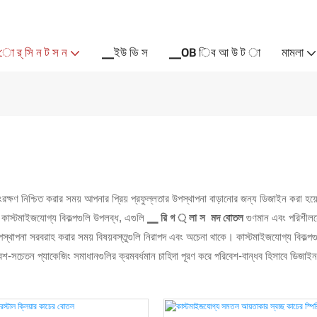
 র্ সি ন ট স ন
▁ইউ ভি স
▁OB িব আ উ ট া
মামলা
সংরক্ষণ নিশ্চিত করার সময় আপনার প্রিয় প্রফুল্লতার উপস্থাপনা বাড়ানোর জন্য ডিজাইন করা হ
 কাস্টমাইজযোগ্য বিকল্পগুলি উপলব্ধ, এগুলি
▁ রি গ ্ লা স মদ বোতল
গুণমান এবং পরিশীলন
পনা সরবরাহ করার সময় বিষয়বস্তুগুলি নিরাপদ এবং অচেনা থাকে। কাস্টমাইজযোগ্য বিকল্পগুলির প
শ-সচেতন প্যাকেজিং সমাধানগুলির ক্রমবর্ধমান চাহিদা পূরণ করে পরিবেশ-বান্ধব হিসাবে ডি