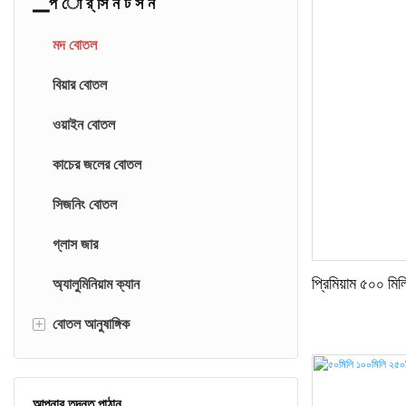
▁প ো র্ সি ন ট স ন
মদ বোতল
বিয়ার বোতল
ওয়াইন বোতল
কাচের জলের বোতল
সিজনিং বোতল
গ্লাস জার
অ্যালুমিনিয়াম ক্যান
প্রিমিয়াম ৫০০ মিল
+
বোতল আনুষাঙ্গিক
বোতল ক্যাপ
আপনার তদন্ত পাঠান
বোতল কর্ক