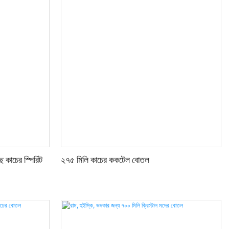
 কাচের স্পিরিট
২৭৫ মিলি কাচের ককটেল বোতল