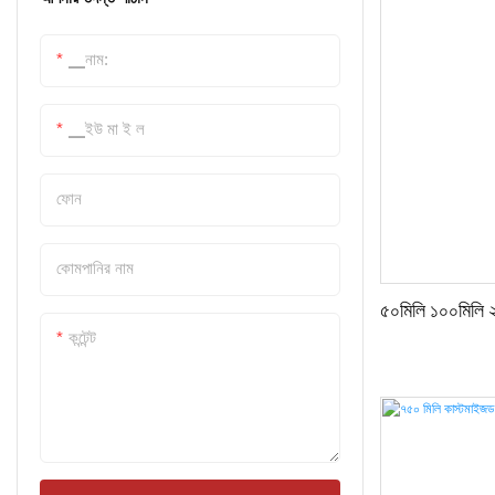
প্লাস্টিকের বোতল ক্রেট
▁নাম:
গ্লাসওয়্যার
▁ইউ মা ই ল
বোতল ওপেনার
ফোন
কোমপানির নাম
৫০মিলি ১০০মিলি ২
কন্টেন্ট