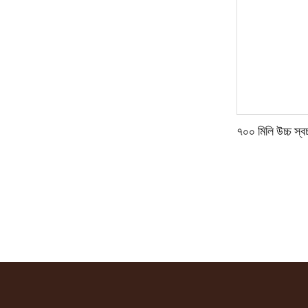
৭০০ মিলি উচ্চ স্