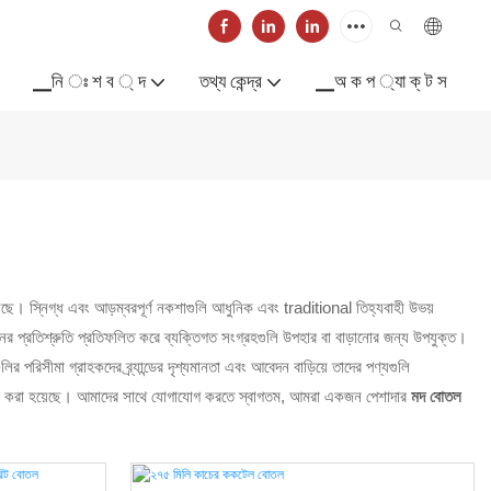
▁নি ঃ শ ব ্ দ
তথ্য কেন্দ্র
▁অ ক প ্যা ক্ ট স
য়েছে। স্নিগ্ধ এবং আড়ম্বরপূর্ণ নকশাগুলি আধুনিক এবং traditional তিহ্যবাহী উভয়
ের প্রতিশ্রুতি প্রতিফলিত করে ব্যক্তিগত সংগ্রহগুলি উপহার বা বাড়ানোর জন্য উপযুক্ত।
রিসীমা গ্রাহকদের ব্র্যান্ডের দৃশ্যমানতা এবং আবেদন বাড়িয়ে তাদের পণ্যগুলি
জাইন করা হয়েছে। আমাদের সাথে যোগাযোগ করতে স্বাগতম, আমরা একজন পেশাদার
মদ বোতল