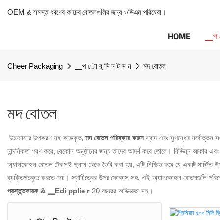
OEM & সমস্ত ধরণের কাচের বোতলগুলির জন্য ওডিএম পরিষেবা।
HOME
▁প ো
Cheer Packaging
▁প ো র্ সি ন ট স ন
মদ বোতল
মদ বোতল
উচ্চমানের উপকরণ সহ কারুকৃত,
মদ বোতল পরিষ্কার করুন
স্বাদ এবং সুগন্ধের সর্বোত্তম 
নান্দনিকতা পূরণ করে, যেকোন অনুষ্ঠানের জন্য তাদের আদর্শ করে তোলে। বিভিন্ন আকার এবং
অ্যালকোহল বোতল টেকসই গ্লাস থেকে তৈরি করা হয়, এটি নিশ্চিত করে যে একটি মার্জিত উপস্থা
ব্যক্তিগতকৃত করতে দেয়। স্থায়িত্বের উপর ফোকাস সহ, এই অ্যালকোহল বোতলগুলি পরিবে
প্রস্তুতকারক & ▁Edi pplie r
20 বছরের অভিজ্ঞতা সহ।