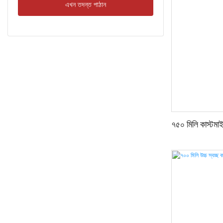
এখন তদন্ত পাঠান
৭৫০ মিলি কাস্টমা