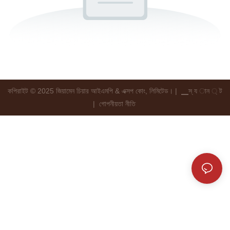
কপিরাইট © 2025 জিয়ামেন চিয়ার আইএমপি & এক্সপ কোং, লিমিটেড। |
▁স্ য ান ্ ট
|
গোপনীয়তা নীতি