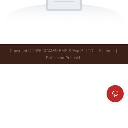
Copyright © 2026 XIAMEN EMP & Exp P., LTD. |
Sitemep
|
Politika sa Pribasid