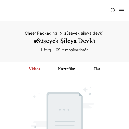
Cheer Packaging
şûşeyek şileya devkî
#şûşeyek Şileya Devkî
1 ferq
69 temaşîvarimên
Videos
Kurtefîlm
Tişt