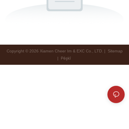
Copyright © 2026 Xiamen Cheer Im & EXC Co., LTD. |
Sitemap
|
Pêşkî