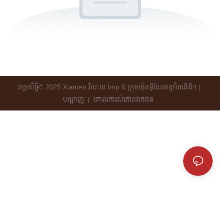
រក្សាសិទ្ធិ© 2025 Xiamen រីករាយ Imp & ក្រុមហ៊ុនអ៊ីលែលខូអិលធីឌី។ |
បណ្ដាញ
|
គោលការណ៍​ភាព​ឯកជន