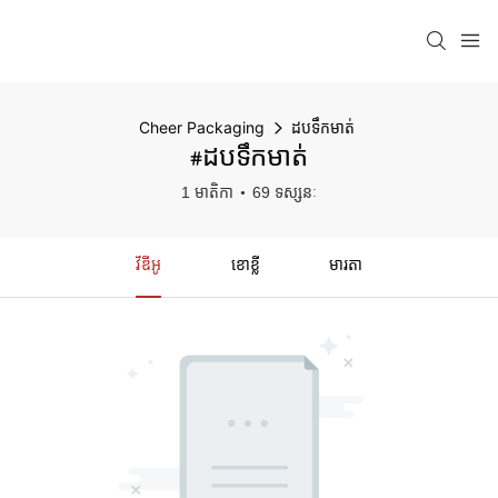
Cheer Packaging
ដបទឹកមាត់
#ដបទឹកមាត់
1 មាតិកា
69 ទស្សនៈ
វីឌីអូ
ខោខ្លី
មារតា