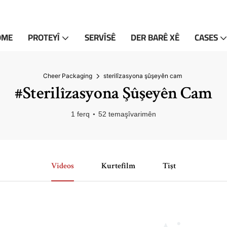
OME
PROTEYÎ
SERVÎSÊ
DER BARÊ XÊ
CASES
Cheer Packaging
sterilîzasyona şûşeyên cam
#sterilîzasyona Şûşeyên Cam
1 ferq
52 temaşîvarimên
Videos
Kurtefîlm
Tişt