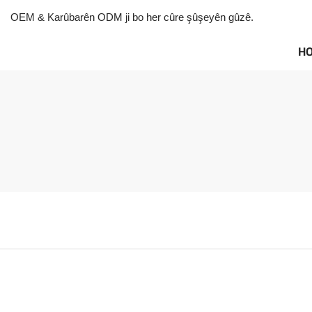
OEM & Karûbarên ODM ji bo her cûre şûşeyên gûzê.
H