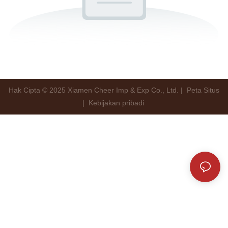
Hak Cipta © 2025 Xiamen Cheer Imp & Exp Co., Ltd. |
Peta Situs
|
Kebijakan pribadi