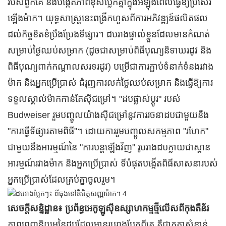
របស់ពួកគេ និងបង្កើតភាពខុសប្លែកគ្នាក្នុងអំឡុងពេលធ្វើឱ្យប្រសើរ
ឡើងម៉ាក។ យុទ្ធសាស្ត្រនេះពង្រីកហួសពីការអភិវឌ្ឍន៍ផលិតផល
ដល់កិច្ចខិតខំប្រឹងប្រែងទីផ្សារ។ ដបរាងផ្ទាល់ខ្លួនដែលមានកំណត់
សម្រាប់ថ្ងៃឈប់សម្រាក (ដូចជាសម្រាប់ពិធីបុណ្យនិទាឃរដូវ និង
ពិធីបុណ្យពាក់កណ្តាលសរទរដូវ) បម្រើជាការភ្ជាប់ទំនាក់ទំនងរវាង
ម៉ាក និងអ្នកប្រើប្រាស់ ជំរុញការលក់ថ្ងៃឈប់សម្រាក និងធ្វើឱ្យការ
ទទួលស្គាល់ម៉ាកកាន់តែស៊ីជម្រៅ។ "ដបផ្លាស់ប្តូរ" របស់
Budweiser រួមបញ្ចូលយ៉ាងស៊ីជម្រៅនូវការរចនាដបជាមួយនឹង
"ការធ្វើទីផ្សារតាមពិធី"។ ដោយការរួមបញ្ចូលសកម្មភាព "រហែក"
ជាមួយនឹងអារម្មណ៍នៃ "ការបន្តឡើងវិញ" រូបរាងដបក្លាយជាស្ពាន
អារម្មណ៍រវាងម៉ាក និងអ្នកប្រើប្រាស់ ទីបំផុតបង្កើតពិធីសាសនារបស់
អ្នកប្រើប្រាស់ដែលគ្រប់គ្នាចូលរួម។
សេចក្តីសន្និដ្ឋាន៖ ប្រព័ន្ធអេកូឡូស៊ីឧស្សាហកម្មថ្មីលើសពីកុងតឺន័រ
ភាពពេញនិយមនៃដបដែលមានរូបរាងប្លែកពីគេ គឺជាកត្តាសំខាន់