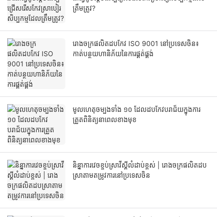
ត្រឹមត្រូវ?
រោងចក្រផលិតដបកែវ ISO 9001 នៅប្រទេសចិន៖
កាត់បន្ថយហានិភ័យនៃការផ្គត់ផ្គង់
មូលហេតុចម្បងទាំង ១០ ដែលដបកែវបរាជ័យក្នុងការ
ត្រួតពិនិត្យនាពេលខាងមុខ
និន្នាការវេចខ្ចប់ស្រាវីស្គីលំដាប់ខ្ពស់ | រោងចក្រផលិតដប
ស្រាតាមតម្រូវការនៅប្រទេសចិន