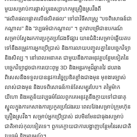
មួយសម្រាប់ការផ្លាស់ប្តូរឧស្សាហកម្មគ្រឿងស្រវឹងពី
"ផលិតផលផ្តោតលើផលិតផល" ទៅជាវិធីសាស្រ្ត "បទពិសោធន៍ជា
កណ្តាល" និង "វប្បធម៌ជាកណ្តាល" ។ ពួកវាបម្រើជាឧបករណ៍
សម្រាប់ស្វែងរកការប្រកួតប្រជែងទីផ្សារ យានជំនិះសម្រាប់ឆ្លើយតប
ទៅនឹងតម្រូវការអ្នកប្រើប្រាស់ និងការលាយបញ្ចូលគ្នានៃបច្ចេកវិទ្យា
និងសិល្បៈ។ នៅពេលអនាគត ជាមួយនឹងការអនុវត្តបន្ថែមទៀតនៃ
បច្ចេកវិទ្យាដូចជាការបោះពុម្ព 3D និងអន្តរកម្មដ៏ឆ្លាតវៃ ដបរាង
ពិសេសនឹងទទួលបាននូវការច្នៃប្រឌិតខ្លាំងជាងមុន មុខងារច្បាស់
លាស់ជាងមុន និងបទពិសោធន៍កាន់តែសម្បូរបែប។ តម្លៃម៉ាក
យីហោ និងអត្ថន័យវប្បធម៌ដែលពួកគេអនុវត្តនឹងក្លាយទៅជាធាតុ
ស្នូលក្នុងការកសាងការប្រកួតប្រជែងរយៈពេលវែងសម្រាប់ក្រុមហ៊ុន
គ្រឿងស្រវឹង។ សម្រាប់អ្នកប្រើប្រាស់ ដបមិនមែនជាធុងសម្រាប់
ជាតិអាល់កុលទៀតទេ។ ពួកគេក្លាយជាការបង្ហាញបន្ថែមនៃរសជាតិ
វប្បធម៌ និងអារម្មណ៍។