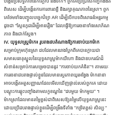
បង្កើនប្រសិទ្ធភាពនៃការក្តាប់ និងចាក់។ ពួកគេប្រើប្រាស់កញ្ចក់ងងឹត
ពិសេស ដើម្បីបង្កើនការការពារពន្លឺ និងរក្សាគុណភាពនៃស្រា។ ពួក
គេថែមទាំងបញ្ចូលបច្ចេកវិទ្យា AR ដើម្បីបើកបទពិសោធន៍អន្តរកម្ម
ដូចជា "ស្កែនកូដដើម្បីអានរឿង" ដែលធ្វើឱ្យការរចនាទាំងសោភ័ណ
ភាព និងជាក់ស្តែង។
IV. យុទ្ធសាស្ត្រម៉ាក៖ រូបរាងដបតំណាងឱ្យការចាប់យកម៉ាក
សម្រាប់​ក្រុមហ៊ុន​ស្រា ដប​ដែល​មាន​រាង​ប្លែក​ពី​គេ​បាន​ក្លាយ​ជា​
សមាសធាតុ​ស្នូល​នៃ​យុទ្ធសាស្ត្រ​ម៉ាក​យីហោ និង​ជា​ឧបករណ៍​ដ៏​
សំខាន់​សម្រាប់​ការ​សម្រេច​បាន​នូវ "ការ​ចាប់​យក​គំនិត"។ តាមរយៈ
ការរចនាដបរាងផ្ទាល់ខ្លួនដែលមានស្ថេរភាពយូរអង្វែង ម៉ាកនានា
អាចបង្កើតអត្តសញ្ញាណដែលមើលឃើញផ្ទាល់របស់ពួកគេ ដោយ
បណ្តុះការឆ្លុះបញ្ចាំងតាមលក្ខខណ្ឌនៃ "ដបមួយ ម៉ាកមួយ" ។
ម៉ាកស្រាដែលមានតម្លៃខ្ពស់ជាពិសេសឱ្យតម្លៃលើយុទ្ធសាស្រ្តនេះ
ដោយប្រើដបរាងផ្ទាល់ខ្លួនដើម្បីពង្រឹងទីតាំង "កម្រិតខ្ពស់ សិល្បៈ"