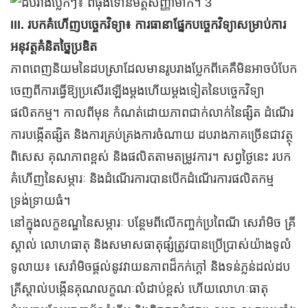
III. របកគំហើញបច្ចេកវិទ្យា៖ ការធានាផ្នែកបច្ចេកវិទ្យាសម្រាប់ការ
អនុវត្តគំនិតច្នៃប្រឌិត
ភាពពេញនិយមនៃដបស្រាដែលមានរូបរាងប្លែកពីគេគឺមិនអាចបំបែក
ចេញពីការធ្វើឱ្យប្រសើរឡើងម្តងហើយម្តងទៀតនៃបច្ចេកវិទ្យា
ផលិតកម្ម។ កាលពីមុន កំណត់ដោយភាពជាក់លាក់នៃផ្សិត ដំណើរ
ការបង្កើតផ្សិត និងការគ្រប់គ្រងការចំណាយ ដបរាងភាគច្រើនជាវត្ថុ
ពិសេស គុណភាពខ្ពស់ និងផលិតតាមតម្រូវការ។ សព្វថ្ងៃនេះ របក
គំហើញនៃសម្ភារៈ និងដំណើរការបានបើកដំណើរការផលិតកម្ម
ទ្រង់ទ្រាយធំ។
នៅក្នុងលក្ខខណ្ឌនៃសម្ភារៈ បន្ថែមពីលើកញ្ចក់ប្រពៃណី សេរ៉ាមិច គ្រី
ស្តាល់ លោហធាតុ និងសមាសធាតុផ្សំត្រូវបានប្រើប្រាស់យ៉ាងទូលំ
ទូលាយ៖ សេរ៉ាមិចផ្តល់នូវវាយនភាពដ៏កក់ក្តៅ និងទន់ភ្លន់ដល់ដប
គ្រីស្តាល់បង្កើនគុណលក្ខណៈលំដាប់ខ្ពស់ ហើយលោហៈធាតុ