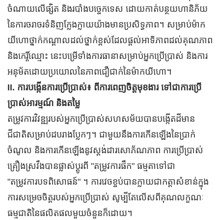
ចំណាយលើផ្សិត និងរបាំងបច្ចេកទេស ដោយកាត់បន្ថយហានិភ័យ
នៃការចរាចរទំនិញក្លែងក្លាយយ៉ាងមានប្រសិទ្ធភាព។ សម្រាប់ម៉ាក
យីហោថ្នាក់កណ្តាលដល់ថ្នាក់ខ្ពស់ដែលផ្តល់អាទិភាពដល់គុណភាព
និងកេរ្តិ៍ឈ្មោះ នេះបម្រើទាំងការធានាសម្រាប់អ្នកប្រើប្រាស់ និងការ
អនុម័តដោយប្រយោលនៃភាពជឿជាក់នៃម៉ាកយីហោ។
II. ការបង្កើនការប្រើប្រាស់៖ ពីការពេញចិត្តមុខងារ ទៅជាការប្រើ
ប្រាស់អារម្មណ៍ និងតម្លៃ
តម្រូវការវិវឌ្ឍរបស់អ្នកប្រើប្រាស់សហសម័យបានបង្កើតដីមាន
ជីជាតិសម្រាប់ដបរាងប្លែកៗ។ ជាមួយនឹងការកើនឡើងនៃប្រាក់
ចំណូល និងការកើនឡើងនូវស្តង់ដារសោភ័ណភាព ការប្រើប្រាស់
គ្រឿងស្រវឹងបានផ្លាស់ប្តូរពី "តម្រូវការផឹក" ធម្មតាទៅជា
"តម្រូវការបទពិសោធន៍" ។ ការវេចខ្ចប់បានក្លាយជាកត្តាសំខាន់ក្នុង
ការសម្រេចចិត្តរបស់អ្នកប្រើប្រាស់ សូម្បីតែលើសពីគុណលក្ខណៈ
ធម្មជាតិនៃផលិតផលមួយចំនួនក៏ដោយ។