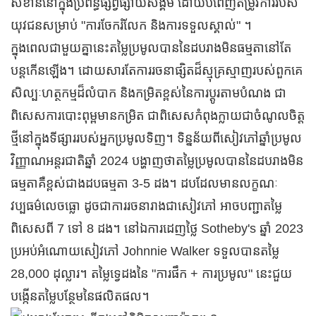
សំខាន់នៅក្នុងប្រព័ន្ធផ្សព្វផ្សាយសង្គម ដោយបំពេញតម្រូវការរបស់
យុវជនសម្រាប់ "ការចែករំលែក និងការទទួលស្គាល់" ។
ក្នុងពេលជាមួយគ្នានេះតម្លៃប្រមូលបាននៃដបរាងមិនធម្មតានៅតែ
បន្តកើនឡើង។ ដោយសារតែការរចនាផ្សិតដ៏ស្មុគ្រស្មាញរបស់ពួកគេ
សិល្បៈហត្ថកម្មដ៏លំបាក និងកម្រិតខ្ពស់នៃការប្ដូរតាមបំណង ជា
ពិសេសការបោះពុម្ពមានកម្រិត ជាពិសេសកំពុងក្លាយជាចំណូលចិត្ត
ថ្មីនៅក្នុងទីផ្សាររបស់អ្នកប្រមូលទិញ។ ទិន្នន័យពីសៀវភៅឆ្នាំប្រមូល
វិញ្ញាណអន្តរជាតិឆ្នាំ 2024 បង្ហាញថាតម្លៃប្រមូលបាននៃដបរាងមិន
ធម្មតាគឺខ្ពស់ជាងដបធម្មតា 3-5 ដង។ ដប​ដែល​មាន​លក្ខណៈ​
វប្បធម៌​លេចធ្លោ ដូចជា​ការ​រចនា​រាង​ជា​សៀវភៅ អាច​បញ្ជា​តម្លៃ​
ពិសេស​ពី 7 ទៅ 8 ដង។ នៅឯការដេញថ្លៃ Sotheby's ឆ្នាំ 2023
ប្រអប់អំណោយសៀវភៅ Johnnie Walker ទទួលបានតម្លៃ
28,000 ដុល្លារ។ តម្លៃទ្វេដងនៃ "ការផឹក + ការប្រមូល" នេះជួយ
បង្កើនតម្លៃបន្ថែមនៃផលិតផល។