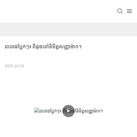
ដបរាងប្លែកៗ៖ ពីធុងទៅនិមិត្តសញ្ញាម៉ាក។
2025-10-16