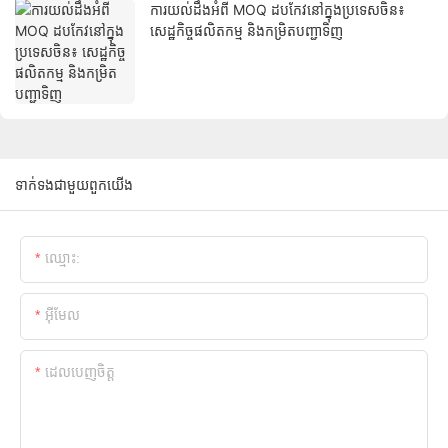
ការយល់ដឹងអំពី MOQ ដបកែវនៅក្នុងប្រទេសចិន៖
សេដ្ឋកិច្ចផលិតកម្ម និងកម្រិតបញ្ជាទិញ
ទាក់ទងជាមួយពួកយើង
ឈ្មោះ:
អ៊ីមែល
ដេលបេញចិត្ដ