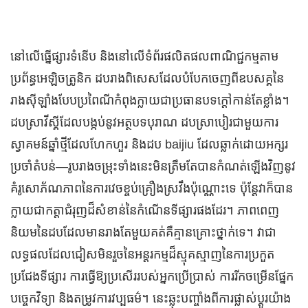
នៅលើធ្នើផ្សារទំនើប និងនៅលើទំព័រផលិតផលពាណិជ្ជកម្មតាម
ប្រព័ន្ធអេឡិចត្រូនិក ដបរាងពិសេសដែលបំបែកចេញពីឧបសគ្គនៃ
រាងស៊ីឡាំងបែបប្រពៃណីកំពុងក្លាយជាប្រធានបទក្តៅកាន់តែខ្លាំង។
ដបស្រាវីស្គីដែលបង្កប់នូវអត្ថបទបុរាណ ដបស្រាបៀរជាមួយការ
ស្វាគមន៍ឆ្នាំថ្មីដែលហែកហួរ និងដប baijiu ដែលឆ្លាក់ដោយអក្សរ
ប្រចាំតំបន់—រូបរាងចម្រុះទាំងនេះមិនត្រឹមតែបានកំណត់ឡើងវិញនូវ
គំរូសោភ័ណភាពនៃការវេចខ្ចប់គ្រឿងស្រវឹងប៉ុណ្ណោះទេ ប៉ុន្តែវាក៏បាន
ក្លាយជាកត្តាជំរុញដ៏សំខាន់នៃកំណើនទីផ្សារផងដែរ។ ភាពពេញ
និយមនៃដបដែលមានរាងតែមួយគត់គឺគ្មានគ្រោះថ្នាក់ទេ។ វាជា
លទ្ធផលដែលជៀសមិនរួចនៃអន្តរកម្មដ៏ស្មុគស្មាញនៃការប្រកួត
ប្រជែងទីផ្សារ ការធ្វើឱ្យប្រសើររបស់អ្នកប្រើប្រាស់ ការរីកចម្រើនផ្នែក
បច្ចេកវិទ្យា និងតម្រូវការវប្បធម៌។ នេះឆ្លុះបញ្ចាំងពីការផ្លាស់ប្តូរយ៉ាង