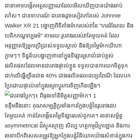
នានាអាចបង្កើតអត្តសញ្ញាណដែលមើលឃើញបានយ៉ាងឆាប់
រហ័ស។ ជាឧទាហរណ៍ ដបរាងដូចសៀវភៅរបស់ Johnnie
Walker XR 21 បង្ហាញពីទីតាំងម៉ាករបស់វានៃ "កេរដំណែល និង
បេតិកភណ្ឌវប្បធម៌" តាមរយៈរូបរាងរបស់វាតែមួយគត់ ដែល
អនុញ្ញាតឱ្យអ្នកប្រើប្រាស់ទទួលស្គាល់ និងឱ្យតម្លៃម៉ាកយីហោ
ភ្លាមៗ។ ទិន្នន័យបង្ហាញថានៅក្នុងទីផ្សារស្រាលំដាប់ខ្ពស់
ផលិតផលដែលមានដបរាងផ្ទាល់ខ្លួន ទទួលបានការយកចិត្តទុក
ដាក់លើធ្នើច្រើនជាង 40% ជាងផលិតផលដបប្រពៃណី ដែលបក
ប្រែដោយផ្ទាល់ទៅក្នុងអត្រាប្តូរការទិញកើនឡើង។
ទន្ទឹមនឹងនោះ គុណសម្បត្តិប្រឆាំងការក្លែងបន្លំនៃរូបរាងដប
តែមួយគត់ កាន់តែបង្កើនតម្លៃទីផ្សាររបស់ពួកគេ។ រចនាសម្ព័ន្ធ
asymmetrical ដ៏ស្មុគស្មាញ សិល្បៈហត្ថកម្មដ៏ក្រឡោត និងការ
រចនាបើកពិសេសតម្រូវឱ្យអ្នកក្លែងបន្លំវិនិយោគយ៉ាងសំខាន់ក្នុងការ