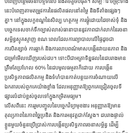
បំពេញបន្ថែមរចនាប័ទ្មទំនើប និងតិចតួចបំផុត។ សមា្ភារៈចម្រុះទាំង
នេះបំពេញតាមតម្រូវការនៃផលិតផលនៅតម្លៃ និងទីតាំងផ្សេងៗ
គ្នា។ នៅក្នុងលក្ខខណ្ឌនៃសិល្បៈហត្ថកម្ម ការផ្លុំដោយដៃចាស់ទុំ និង
បច្ចេកទេសចាក់ទឹកច្បាស់លាស់ធានាបាននូវភាពជាក់លាក់នៃរចនា
សម្ព័ន្ធស្មុគស្មាញ ខណៈពេលដែលការព្យាបាលលើផ្ទៃដូចជា
ការបិតខ្សាច់ ការឆ្លាក់ និងការលាបពណ៌មាសបង្កើនវាយនភាព និង
ជម្រៅមើលឃើញរបស់ដប។ ទោះបីជាអត្រាទិន្នផលនៃដបរាងមាន
ត្រឹមតែប្រហែល 60% នៃដបមូលធម្មតាក៏ដោយ ការបង្កើន
ប្រសិទ្ធភាពផលិតកម្ម និងទំហំបានកាត់បន្ថយការចំណាយលើ
ឯកតារបស់ពួកគេយ៉ាងខ្លាំង ដែលអនុញ្ញាតឱ្យពួកគេជ្រៀតចូលទី
ផ្សារលំដាប់ខ្ពស់ចូលទៅក្នុងកម្រិតមធ្យម។
លើសពីនេះ ការរួមបញ្ចូលនៃបច្ចេកវិទ្យាមុខងារ អនុញ្ញាតឱ្យមាន
តុល្យភាពនៃភាពច្នៃប្រឌិត និងការអនុវត្តជាក់ស្តែង។ ដបរាងផ្ទាល់
ខ្លួនមួយចំនួនប្រើប្រាស់ការបង្កើនប្រសិទ្ធភាពរចនាសម្ព័ន្ធ ដើម្បី