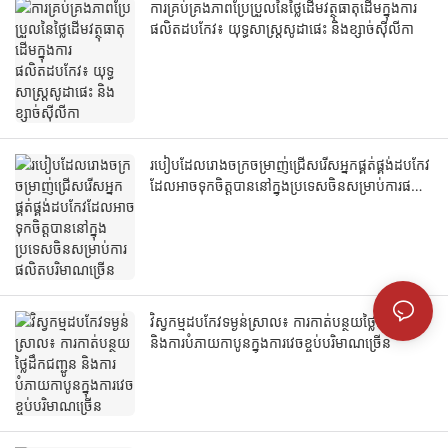
ការគ្រប់គ្រងភាពប្រែប្រួលនៃថ្លៃដើមវត្ថុធាតុដើមក្នុងការ
ផលិតដបកែវ៖ យុទ្ធសាស្ត្រសូដាផេះ និងខ្សាច់ស៊ីលីកា
របៀបដែលរោងចក្រចម្រាញ់ជ្រើសរើសអ្នកផ្គត់ផ្គង់ដបកែវ
ដែលអាចទុកចិត្តបាននៅក្នុងប្រទេសចិនសម្រាប់ការផលិត
បរិមាណច្រើន
វិស្វកម្មដបកែវទម្ងន់ស្រាល៖ ការកាត់បន្ថយថ្លៃដឹកជញ្ជូន
និងការបំភាយកាបូនក្នុងការវេចខ្ចប់បរិមាណច្រើន