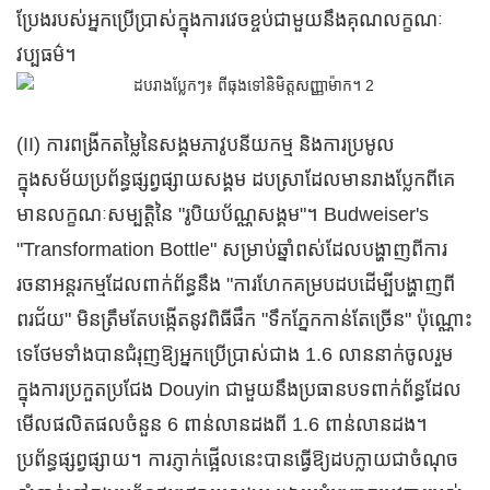
ប្រែងរបស់អ្នកប្រើប្រាស់ក្នុងការវេចខ្ចប់ជាមួយនឹងគុណលក្ខណៈ
វប្បធម៌។
(II) ការពង្រីកតម្លៃនៃសង្គមភាវូបនីយកម្ម និងការប្រមូល
ក្នុង​សម័យ​ប្រព័ន្ធ​ផ្សព្វផ្សាយ​សង្គម ដប​ស្រា​ដែល​មាន​រាង​ប្លែក​ពី​គេ​
មាន​លក្ខណៈ​សម្បត្តិ​នៃ "រូបិយប័ណ្ណ​សង្គម"។ Budweiser's
"Transformation Bottle" សម្រាប់ឆ្នាំពស់ដែលបង្ហាញពីការ
រចនាអន្តរកម្មដែលពាក់ព័ន្ធនឹង "ការហែកគម្របដបដើម្បីបង្ហាញពី
ពរជ័យ" មិនត្រឹមតែបង្កើតនូវពិធីផឹក "ទឹកភ្នែកកាន់តែច្រើន" ប៉ុណ្ណោះ
ទេថែមទាំងបានជំរុញឱ្យអ្នកប្រើប្រាស់ជាង 1.6 លាននាក់ចូលរួម
ក្នុងការប្រកួតប្រជែង Douyin ជាមួយនឹងប្រធានបទពាក់ព័ន្ធដែល
មើលផលិតផលចំនួន 6 ពាន់លានដងពី 1.6 ពាន់លានដង។
ប្រព័ន្ធផ្សព្វផ្សាយ។ ការភ្ញាក់ផ្អើលនេះបានធ្វើឱ្យដបក្លាយជាចំណុច