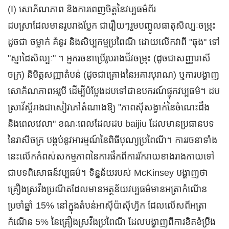
(I) សោភ័ណភាព និងការពេញចិត្តនៃវប្បធម៌ពីរ
ដបស្រាដែលមានរូបរាងប្លែក ជារឿយៗរួមបញ្ចូលធាតុសិល្បៈចម្រុះ
ដូចជា ចម្លាក់ គំនូរ និងសិប្បកម្មប្រពៃណី ដោយលើកវាពី "ធុង" ទៅ
"ស្នាដៃសិល្បៈ" ។ អ្នករចនាប្រើរូបរាងជីវចម្រុះ (ដូចជាសញ្ញារាសី
ចក្រ) និមិត្តសញ្ញាតំបន់ (ដូចជាគ្រោងនៃអគារបុរាណ) ឬការបង្ហាញ
សោភ័ណភាពអរូបី ដើម្បីបំប្លែងដបទៅជាឧបករណ៍ផ្ទុកវប្បធម៌។ ដប
ស្រាវីស្គីរាងជាសៀវភៅតំណាងឱ្យ "ភាពស៊ីសង្វាក់នៃចំណេះដឹង
និងពេលវេលា" ខណៈពេលដែលដប baijiu ដែលមានប្រធានបទ
នៃរាសីចក្រ បង្កប់នូវអារម្មណ៍នៃពិធីបុណ្យប្រពៃណី។ ការរចនាទាំង
នេះលើកកំពស់សកម្មភាពនៃការផឹកពីការរីករាយខាងរាងកាយទៅ
ជាបទពិសោធន៍វប្បធម៌។ ទិន្នន័យរបស់ McKinsey បង្ហាញថា
គ្រឿងស្រវឹងប្រណីតដែលមានអត្ថន័យវប្បធម៌មានអត្រាកំណើន
ប្រចាំឆ្នាំ 15% នៅក្នុងតំបន់អាស៊ីប៉ាស៊ីហ្វិក ដែលលើសពីអត្រា
កំណើន 5% នៃគ្រឿងស្រវឹងប្រពៃណី ដែលបង្ហាញពីការខិតខំប្រឹង