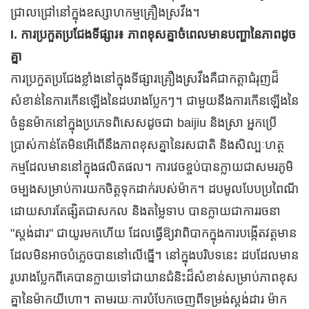
ជ្រាលជ្រៅនៅក្នុងឧស្សាហកម្មគ្រឿងស្រវឹង។
I. ការប្រកួតប្រជែងទីផ្សារ៖ ភាពខុសគ្នាចំពេលមានបញ្ហានៃភាពដូច
គ្នា
ការប្រកួតប្រជែងខ្លាំងនៅក្នុងទីផ្សារគ្រឿងស្រវឹងគឺជាកត្តាជំរុញដ៏
សំខាន់នៃការកើនឡើងនៃដបរាងប្លែកៗ។ ជាមួយនឹងការកើនឡើងនៃ
ចំនួនម៉ាកនៅក្នុងប្រភេទពិសេសដូចជា baijiu និងស្រា អ្នកប្រើ
ប្រាស់កាន់តែមិនអើពើនឹងភាពខុសគ្នានៃរសជាតិ និងសិល្បៈហត្ថ
កម្មដែលមាននៅក្នុងផលិតផល។ ការវេចខ្ចប់បានក្លាយជាសមរភូមិ
ចម្បងសម្រាប់ការយកចិត្តទុកដាក់របស់ម៉ាក។ ដបមូលបែបប្រពៃណី
ដោយសារតែផ្សិតជាសកល និងតម្លៃទាប បានក្លាយជាការរចនា
"ស្តង់ដារ" ជាយូរមកហើយ ដែលធ្វើឱ្យវាពិបាកក្នុងការបង្កើតវត្តមាន
ដែលមិនអាចបំភ្លេចបាននៅលើធ្នើ។ នៅក្នុងបរិបទនេះ ដបដែលមាន
រូបរាងប្លែកពីគេបានក្លាយទៅជាយានជំនិះដ៏សំខាន់សម្រាប់ភាពខុស
គ្នានៃម៉ាកយីហោ។ តាមរយៈការបំបែកចេញពីទម្រង់ស្តង់ដារ ម៉ាក