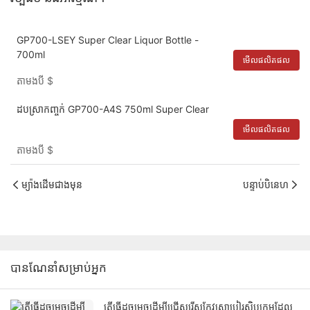
GP700-LSEY Super Clear Liquor Bottle -
700ml
មើលផលិតផល
តាមងបី
$
ដបស្រាកញ្ចក់ GP700-A4S 750ml Super Clear
មើលផលិតផល
តាមងបី
$
ម្យ៉ាងដើមជាងមុន
បន្ទាប់បិនេហ
បានណែនាំសម្រាប់អ្នក
តើធ្វើដូចម្តេចដើម្បីជ្រើសរើសកែវស្រាបៀរសិប្បកម្មដែល