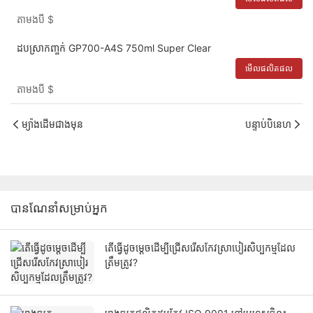
តាមងបី
$
ដបស្រាកញ្ចក់ GP700-A4S 750ml Super Clear
មើលផលិតផល
តាមងបី
$
ម្យ៉ាងដើមជាងមុន
បន្ទាប់បិនេហ
បានណែនាំសម្រាប់អ្នក
តើធ្វើដូចម្តេចដើម្បីជ្រើសរើសកែវស្រាបៀរសិប្បកម្មដែល
ត្រឹមត្រូវ?