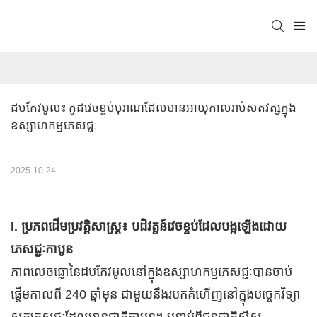
ដបកែវមូល៖ កូដវេចខ្ចប់បុរាណដែលមានអាយុកាលរាប់សតវត្សក្នុង
ឧស្សាហកម្មភេសជ្ជៈ
2025-10-24
I. ប្រភពដើមប្រវត្តិសាស្ត្រ៖ បដិវត្តន៍វេចខ្ចប់ដែលបង្កឡើងដោយ
ភេសជ្ជៈកាបូន
ភាពលេចធ្លោនៃដបកែវមូលនៅក្នុងឧស្សាហកម្មភេសជ្ជៈបានចាប់
ផ្តើមកាលពី 240 ឆ្នាំមុន ជាមួយនឹងរបកគំហើញនៅក្នុងបច្ចេកវិទ្យា