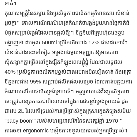
ទាត់។
គុណសម្បត្តិនៃសម្ភារៈនិងប្រសិទ្ធភាពផលិតកម្មគឺមានសារៈសំខាន់
ដូចគ្នា។ គោលការណ៍ធរណីមាត្រកំណត់ថារង្វង់មួយមានផ្ទៃកាត់ធំ
បំផុតសម្រាប់រង្វង់ដែលបានផ្តល់ឱ្យ។ ទិន្នន័យពីក្រុមហ៊ុនវេចខ្ចប់
បង្ហាញថា ដបមូល 500ml ប្រើកែវតិចជាង 12% ជាងដបការ៉េ។
សំខាន់ជាងនេះទៅទៀត ទម្រង់រាងមូលអនុញ្ញាតឱ្យមានភាព
ស៊ីសង្វាក់គ្នាច្រើននៅក្នុងផ្សិតកំឡុងពេលផ្លុំផ្លុំ ដែលជាលទ្ធផល
40% ប្រសិទ្ធភាពផលិតកម្មខ្ពស់ជាងដបរាងមិនទៀងទាត់ និងអត្រា
ទិន្នផលជាង 95% សម្រាប់ផលិតផលសម្រេច ដែលកាត់បន្ថយការ
ចំណាយលើការផលិតទ្រង់ទ្រាយធំ។ អត្ថប្រយោជន៍នៃប្រសិទ្ធភាព
នេះត្រូវបានប្រកាសជាពិសេសនៅក្នុងការវេចខ្ចប់ទ្រង់ទ្រាយធំ ដូច
ជាដប 2L ដែលគាំទ្រដល់ការប្រើប្រាស់ក្នុងគ្រួសារក្នុងកំឡុងសម័យ
"baby boom" របស់សហរដ្ឋអាមេរិកនៃទសវត្សរ៍ឆ្នាំ 1970 ។
ការរចនា ergonomic បង្កើនការទទួលយករបស់អ្នកប្រើប្រាស់។