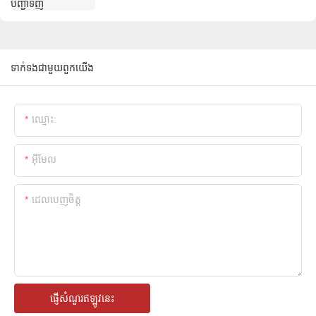
ទាក់ទងជាមួយពួកយើង
ឈ្មោះ:
អ៊ីមែល
ដេលបេញចិត្ដ
ផ្ញើសំណួរឥឡូវនេះ