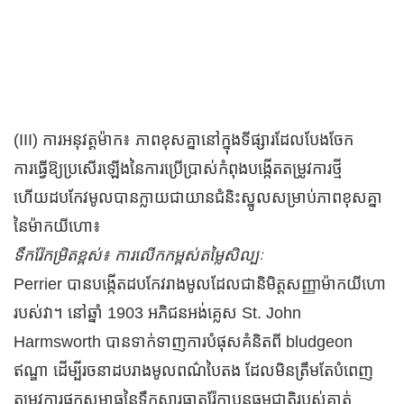
(III) ការអនុវត្តម៉ាក៖ ភាពខុសគ្នានៅក្នុងទីផ្សារដែលបែងចែក
ការធ្វើឱ្យប្រសើរឡើងនៃការប្រើប្រាស់កំពុងបង្កើតតម្រូវការថ្មី
ហើយដបកែវមូលបានក្លាយជាយានជំនិះស្នូលសម្រាប់ភាពខុសគ្នា
នៃម៉ាកយីហោ៖
ទឹក​រ៉ែ​កម្រិត​ខ្ពស់៖ ការ​លើក​កម្ពស់​តម្លៃ​សិល្បៈ
Perrier បានបង្កើតដបកែវរាងមូលដែលជានិមិត្តសញ្ញាម៉ាកយីហោ
របស់វា។ នៅឆ្នាំ 1903 អភិជនអង់គ្លេស St. John
Harmsworth បានទាក់ទាញការបំផុសគំនិតពី bludgeon
ឥណ្ឌា ដើម្បីរចនាដបរាងមូលពណ៌បៃតង ដែលមិនត្រឹមតែបំពេញ
តម្រូវការផ្ទុកសម្ពាធនៃទឹកសារធាតុរ៉ែកាបូនធម្មជាតិរបស់គាត់