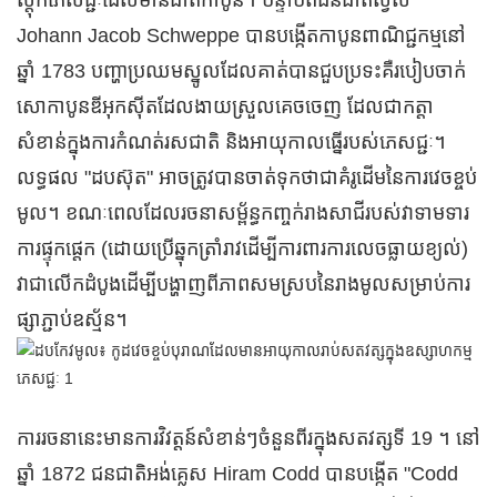
ស្តុកភេសជ្ជៈដែលមានជាតិកាបូន។ បន្ទាប់ពីជនជាតិស្វីស
Johann Jacob Schweppe បានបង្កើតកាបូនពាណិជ្ជកម្មនៅ
ឆ្នាំ 1783 បញ្ហាប្រឈមស្នូលដែលគាត់បានជួបប្រទះគឺរបៀបចាក់
សោកាបូនឌីអុកស៊ីតដែលងាយស្រួលគេចចេញ ដែលជាកត្តា
សំខាន់ក្នុងការកំណត់រសជាតិ និងអាយុកាលធ្នើរបស់ភេសជ្ជៈ។
លទ្ធផល "ដបស៊ុត" អាចត្រូវបានចាត់ទុកថាជាគំរូដើមនៃការវេចខ្ចប់
មូល។ ខណៈពេលដែលរចនាសម្ព័ន្ធកញ្ចក់រាងសាជីរបស់វាទាមទារ
ការផ្ទុកផ្តេក (ដោយប្រើឆ្នុកត្រាំរាវដើម្បីការពារការលេចធ្លាយខ្យល់)
វាជាលើកដំបូងដើម្បីបង្ហាញពីភាពសមស្របនៃរាងមូលសម្រាប់ការ
ផ្សាភ្ជាប់ឧស្ម័ន។
ការរចនានេះមានការវិវត្តន៍សំខាន់ៗចំនួនពីរក្នុងសតវត្សទី 19 ។ នៅ
ឆ្នាំ 1872 ជនជាតិអង់គ្លេស Hiram Codd បានបង្កើត "Codd