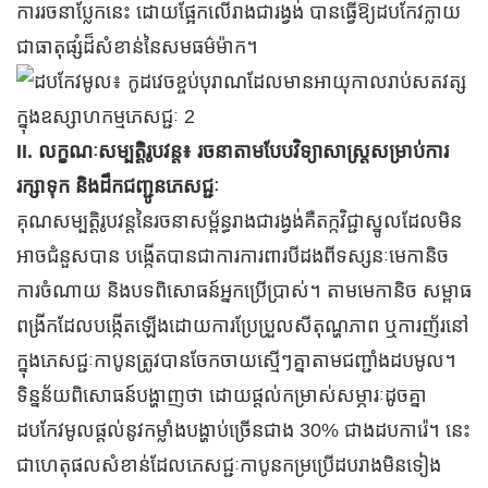
ការរចនាប្លែកនេះ ដោយផ្អែកលើរាងជារង្វង់ បានធ្វើឱ្យដបកែវក្លាយ
ជាធាតុផ្សំដ៏សំខាន់នៃសមធម៌ម៉ាក។
II. លក្ខណៈសម្បត្តិរូបវន្ត៖ រចនាតាមបែបវិទ្យាសាស្ត្រសម្រាប់ការ
រក្សាទុក និងដឹកជញ្ជូនភេសជ្ជៈ
គុណសម្បត្តិរូបវន្តនៃរចនាសម្ព័ន្ធរាងជារង្វង់គឺតក្កវិជ្ជាស្នូលដែលមិន
អាចជំនួសបាន បង្កើតបានជាការការពារបីដងពីទស្សនៈមេកានិច
ការចំណាយ និងបទពិសោធន៍អ្នកប្រើប្រាស់។ តាមមេកានិច សម្ពាធ
ពង្រីកដែលបង្កើតឡើងដោយការប្រែប្រួលសីតុណ្ហភាព ឬការញ័រនៅ
ក្នុងភេសជ្ជៈកាបូនត្រូវបានចែកចាយស្មើៗគ្នាតាមជញ្ជាំងដបមូល។
ទិន្នន័យពិសោធន៍បង្ហាញថា ដោយផ្តល់កម្រាស់សម្ភារៈដូចគ្នា
ដបកែវមូលផ្តល់នូវកម្លាំងបង្ហាប់ច្រើនជាង 30% ជាងដបការ៉េ។ នេះ
ជាហេតុផលសំខាន់ដែលភេសជ្ជៈកាបូនកម្រប្រើដបរាងមិនទៀង