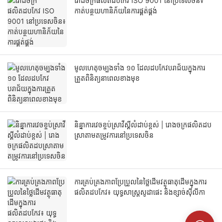
រោងចក្រផលិតដបកែវ ISO 9001 នៅប្រទេសចិន៖
កាត់បន្ថយហានិភ័យនៃការផ្គត់ផ្គង់
មូលហេតុចម្បងទាំង ១០ ដែលដបកែវបរាជ័យក្នុងការ
ត្រួតពិនិត្យនាពេលខាងមុខ
និន្នាការវេចខ្ចប់ស្រាវីស្គីលំដាប់ខ្ពស់ | រោងចក្រផលិតដប
ស្រាតាមតម្រូវការនៅប្រទេសចិន
ការគ្រប់គ្រងភាពប្រែប្រួលនៃថ្លៃដើមវត្ថុធាតុដើមក្នុងការ
ផលិតដបកែវ៖ យុទ្ធសាស្ត្រសូដាផេះ និងខ្សាច់ស៊ីលីកា