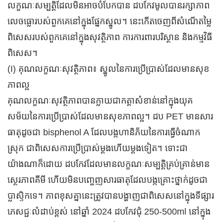
លក្ខណៈសម្បត្តិដែលមិនអាចបំបែកបាន ដបកែវមូលបានរក្សាភាព
លេចធ្លោរបស់ពួកគេនៅក្នុងផ្នែកស្នូល។ នេះកើតចេញពីសំណើតម្លៃ
ពិសេសរបស់ពួកគេនៅក្នុងសុវត្ថិភាព ការការពារបរិស្ថាន និងកម្មវិធី
ពិសេស។
(I) គុណលក្ខណៈសុវត្ថិភាព៖ ស្នូលនៃការប្រើប្រាស់ដែលមានសុខ
ភាពល្អ
គុណលក្ខណៈសុវត្ថិភាពបានក្លាយជាកត្តាសំខាន់នៅក្នុងយុគ
សម័យនៃការប្រើប្រាស់ដែលមានសុខភាពល្អ។ ដប PET មានសារ
ធាតុដូចជា bisphenol A ដែលបង្កហានិភ័យនៃការធ្វើចំណាក
ស្រុក ជាពិសេសការប្រើប្រាស់ម្តងហើយម្តងទៀត។ ទោះជា
យ៉ាងណាក៏ដោយ ដបកែវដែលមានលក្ខណៈសម្បត្តិគ្រប់គ្រាន់មាន
ស្ថេរភាពគីមី ហើយមិនបញ្ចេញសារធាតុដែលបង្កគ្រោះថ្នាក់ដូចជា
ប្លាស្ទិកទេ។ ភាពខុសគ្នានេះត្រូវបានបង្ហាញជាពិសេសនៅក្នុងទីផ្សារ
ភេសជ្ជៈលំដាប់ខ្ពស់ នៅឆ្នាំ 2024 ដបកែវជុំ 250-500ml នៅក្នុង