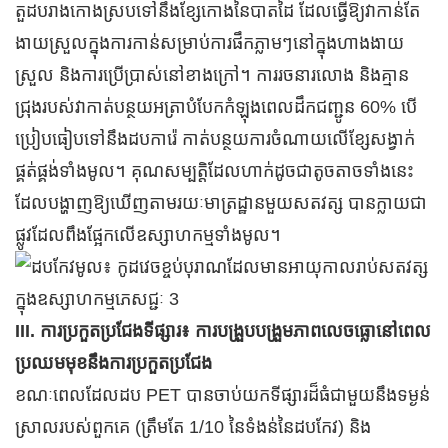
តួដបរាងកោងស្របទៅនឹងខ្សែកោងនៃបាតដៃ ដែលធ្វើឱ្យវាកាន់តែ
ងាយស្រួលក្នុងការកាន់សម្រាប់ការផឹកភ្លាមៗនៅក្នុងហាងងាយ
ស្រួល និងការប្រើប្រាស់នៅខាងក្រៅ។ ការរចនារលោង និងគ្មាន
ជ្រុងរបស់វាកាត់បន្ថយអត្រាបំបែកកំឡុងពេលដឹកជញ្ជូន 60% បើ
ប្រៀបធៀបទៅនឹងដបការ៉េ កាត់បន្ថយការចំណាយលើខ្សែសង្វាក់
ផ្គត់ផ្គង់ទាំងមូល។ គុណសម្បត្តិដែលហាក់ដូចជាតូចតាចទាំងនេះ
ដែលបង្ហាញឱ្យឃើញតាមរយៈមាត្រដ្ឋានមួយសតវត្ស បានក្លាយជា
ផ្លូវដែលពឹងផ្អែកលើឧស្សាហកម្មទាំងមូល។
III. ការប្រកួតប្រជែងទីផ្សារ៖ ការបង្រួបបង្រួមភាពលេចធ្លោនៅពេល
ប្រឈមមុខនឹងការប្រកួតប្រជែង
ខណៈពេលដែលដប PET បានចាប់យកទីផ្សារដ៏ធំជាមួយនឹងទម្ងន់
ស្រាលរបស់ពួកគេ (ត្រឹមតែ 1/10 នៃទំងន់នៃដបកែវ) និង