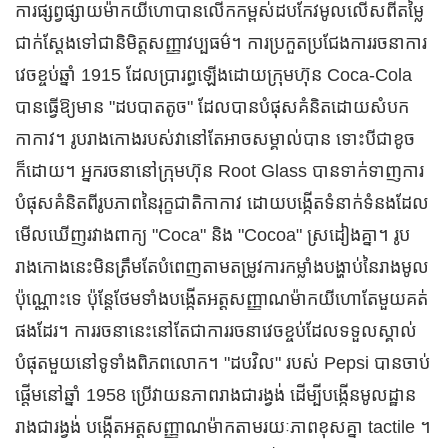
ការផ្សព្វផ្សាយម៉ាកយីហោបានលើកកម្ពស់ដបកែវមូលលើសពីតម្លៃ
ជាក់ស្តែងទៅជានិមិត្តសញ្ញាវប្បធម៌។ ការ​ប្រកួត​ប្រជែង​ការ​រចនា​ការ​
វេច​ខ្ចប់​ឆ្នាំ 1915 ដែល​ប្រារព្ធ​ឡើង​ដោយ​ក្រុមហ៊ុន Coca-Cola
បាន​ធ្វើ​ឱ្យ​មាន "ដប​បាត​តូច" ដែល​បាន​បំផុស​គំនិត​ដោយ​សំបក​
កាកាវ។ រូបរាងកោងរបស់វានៅតែអាចសម្គាល់បាន ទោះបីជាខូច
ក៏ដោយ។ អ្នករចនានៅក្រុមហ៊ុន Root Glass បានទាក់ទាញការ
បំផុសគំនិតពីរូបភាពនៃរុក្ខជាតិកាកាវ ដោយបង្កើតទំនាក់ទំនងដែល
មើលឃើញរវាងពាក្យ "Coca" និង "Cocoa" ស្រដៀងគ្នា។ រូប
រាងកោងនេះមិនត្រឹមតែបំពេញតាមតម្រូវការកម្លាំងបង្ហាប់នៃរាងមូល
ប៉ុណ្ណោះទេ ប៉ុន្តែថែមទាំងបង្កើតអត្តសញ្ញាណម៉ាកយីហោតែមួយគត់
ផងដែរ។ ការរចនានេះនៅតែជាការរចនាវេចខ្ចប់ដែលទទួលស្គាល់
បំផុតមួយនៅទូទាំងពិភពលោក។ "ដបវិល" របស់ Pepsi បានចាប់
ផ្តើមនៅឆ្នាំ 1958 ប្រើវាយនភាពរាងជារង្វង់ ដើម្បីបង្កើនមូលដ្ឋាន
រាងជារង្វង់ បង្កើតអត្តសញ្ញាណម៉ាកតាមរយៈភាពខុសគ្នា tactile ។