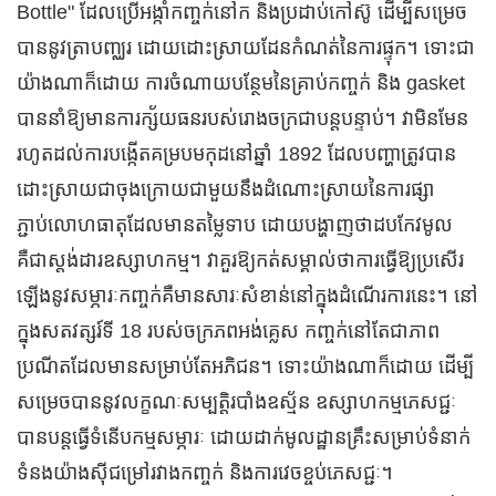
Bottle" ដែលប្រើអង្កាំកញ្ចក់នៅក និងប្រដាប់កៅស៊ូ ដើម្បីសម្រេច
បាននូវត្រាបញ្ឈរ ដោយដោះស្រាយដែនកំណត់នៃការផ្ទុក។ ទោះជា
យ៉ាងណាក៏ដោយ ការចំណាយបន្ថែមនៃគ្រាប់កញ្ចក់ និង gasket
បាននាំឱ្យមានការក្ស័យធនរបស់រោងចក្រជាបន្តបន្ទាប់។ វាមិនមែន
រហូតដល់ការបង្កើតគម្របមកុដនៅឆ្នាំ 1892 ដែលបញ្ហាត្រូវបាន
ដោះស្រាយជាចុងក្រោយជាមួយនឹងដំណោះស្រាយនៃការផ្សា
ភ្ជាប់លោហធាតុដែលមានតម្លៃទាប ដោយបង្ហាញថាដបកែវមូល
គឺជាស្តង់ដារឧស្សាហកម្ម។ វាគួរឱ្យកត់សម្គាល់ថាការធ្វើឱ្យប្រសើរ
ឡើងនូវសម្ភារៈកញ្ចក់គឺមានសារៈសំខាន់នៅក្នុងដំណើរការនេះ។ នៅ​
ក្នុង​សតវត្សរ៍​ទី 18 របស់​ចក្រភព​អង់គ្លេស កញ្ចក់​នៅ​តែ​ជា​ភាព​
ប្រណីត​ដែល​មាន​សម្រាប់​តែ​អភិជន។ ទោះយ៉ាងណាក៏ដោយ ដើម្បី
សម្រេចបាននូវលក្ខណៈសម្បត្តិរបាំងឧស្ម័ន ឧស្សាហកម្មភេសជ្ជៈ
បានបន្តធ្វើទំនើបកម្មសម្ភារៈ ដោយដាក់មូលដ្ឋានគ្រឹះសម្រាប់ទំនាក់
ទំនងយ៉ាងស៊ីជម្រៅរវាងកញ្ចក់ និងការវេចខ្ចប់ភេសជ្ជៈ។