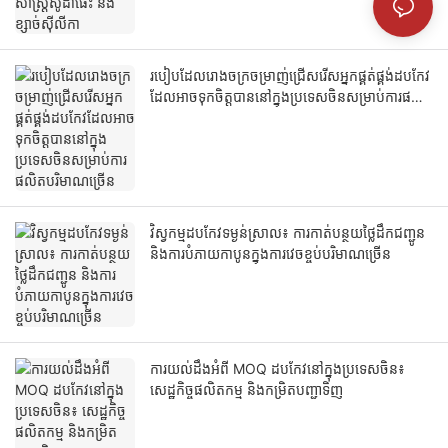
របៀបដែលរោងចក្រចម្រាញ់ជ្រើសរើសអ្នកផ្គត់ផ្គង់ដបកែវ
ដែលអាចទុកចិត្តបាននៅក្នុងប្រទេសចិនសម្រាប់ការផលិត
បរិមាណច្រើន
វិស្វកម្មដបកែវទម្ងន់ស្រាល៖ ការកាត់បន្ថយថ្លៃដឹកជញ្ជូន
និងការបំភាយកាបូនក្នុងការវេចខ្ចប់បរិមាណច្រើន
ការយល់ដឹងអំពី MOQ ដបកែវនៅក្នុងប្រទេសចិន៖
សេដ្ឋកិច្ចផលិតកម្ម និងកម្រិតបញ្ជាទិញ