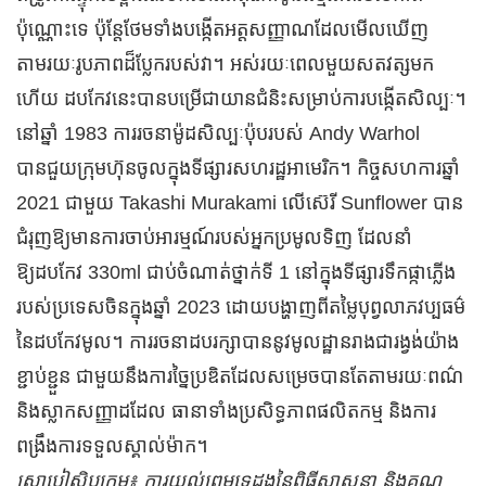
ប៉ុណ្ណោះទេ ប៉ុន្តែថែមទាំងបង្កើតអត្តសញ្ញាណដែលមើលឃើញ
តាមរយៈរូបភាពដ៏ប្លែករបស់វា។ អស់រយៈពេលមួយសតវត្សមក
ហើយ ដបកែវនេះបានបម្រើជាយានជំនិះសម្រាប់ការបង្កើតសិល្បៈ។
នៅឆ្នាំ 1983 ការរចនាម៉ូដសិល្បៈប៉ុបរបស់ Andy Warhol
បានជួយក្រុមហ៊ុនចូលក្នុងទីផ្សារសហរដ្ឋអាមេរិក។ កិច្ចសហការឆ្នាំ
2021 ជាមួយ Takashi Murakami លើស៊េរី Sunflower បាន
ជំរុញឱ្យមានការចាប់អារម្មណ៍របស់អ្នកប្រមូលទិញ ដែលនាំ
ឱ្យដបកែវ 330ml ជាប់ចំណាត់ថ្នាក់ទី 1 នៅក្នុងទីផ្សារទឹកផ្កាភ្លើង
របស់ប្រទេសចិនក្នុងឆ្នាំ 2023 ដោយបង្ហាញពីតម្លៃបុព្វលាភវប្បធម៌
នៃដបកែវមូល។ ការរចនាដបរក្សាបាននូវមូលដ្ឋានរាងជារង្វង់យ៉ាង
ខ្ជាប់ខ្ជួន ជាមួយនឹងការច្នៃប្រឌិតដែលសម្រេចបានតែតាមរយៈពណ៌
និងស្លាកសញ្ញាដដែល ធានាទាំងប្រសិទ្ធភាពផលិតកម្ម និងការ
ពង្រឹងការទទួលស្គាល់ម៉ាក។
ស្រាបៀសិប្បកម្ម៖ ការយល់ព្រមទ្វេដងនៃពិធីសាសនា និងគុណ