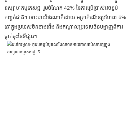
ឧស្សាហកម្មភេសជ្ជៈ រួមចំណែក 42% នៃការប្រើប្រាស់វេចខ្ចប់
កញ្ចក់ជាតិ។ ទោះជាយ៉ាងណាក៏ដោយ អត្រាកំណើនប្រហែល 6%
នៅក្នុងប្រទេសចិនខាងជើង និងកណ្តាលប្រទេសចិនបង្ហាញពីការ
ធ្លាក់ចុះនៃទីផ្សារ។