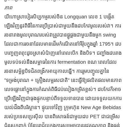
ភាព
យីហោស្រាបៀរសិប្បកម្មរបស់ចិន Longquan លេខ 1 បង្កើត
ឡើងវិញនូវពិធីនៃការប្រើប្រាស់ជាមួយនឹងដបកែវមូលរបស់វា។ ការ
រចនារាងមូលបុរាណរបស់វាត្រូវបានផ្គូផ្គងជាមួយនឹងមួក swing
ដែលជាការរចនាដែលមានដើមកំណើតនៅអឺរ៉ុបក្នុងឆ្នាំ 1795។ ដប
បញ្ចេញពពុះដូចស្រាសំប៉ាញនៅពេលបើក និងបិទ។ ជញ្ជាំងដបរាង
មូលទប់ទល់នឹងសម្ពាធនៃការ fermentation ខណៈពេលដែល
រចនាសម្ព័ន្ធបិទជិតពង្រីកអាយុកាលធ្នើ។ ការរួមបញ្ចូលគ្នានៃ
"ទម្រង់បុរាណ + គ្រឿងលម្អរសជាតិ" នេះធ្វើឱ្យផលិតផលមានភាព
លេចធ្លោនៅក្នុងការកំណត់ពិធីជប់លៀងកម្រិតខ្ពស់។ ដបកែវក៏អាច
ប្រើឡើងវិញជាធុងផ្ទុកបន្ទាប់ពីទទួលទានបាន ដោយទទួលយកការ
យល់ដឹងពីបរិស្ថាន។ ផ្ទុយទៅវិញ ក្រុមហ៊ុន New Age Bebidas
របស់ប្រទេសប្រេស៊ីល បានពិសោធន៍ជាមួយដប PET ជាជម្រើស
ជំនួសកញ្ចក់ ប៉ុន្តែបរាជ័យក្នុងការសម្រេចបាននូវគុណភាព និងធន់