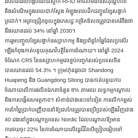
ដបកែវដែលបង្កប់ដោយស្លាក RFID អាចតាមដានសីតុណ្ហភាព
និងសំណើមក្នុងពេលជាក់ស្តែង អំឡុងពេលដឹកជញ្ជូនខ្សែសង្វាក់
ត្រជាក់។ អត្រាជ្រៀតចូលក្នុងភេសជ្ជៈកម្រិតឱសថត្រូវបានគេរំពឹងថា
នឹងឈានដល់ 34% នៅឆ្នាំ 2030។
ការរួមបញ្ចូលខ្សែសង្វាក់ឧស្សាហកម្ម និងប្រព័ន្ធកែឆ្នៃដែលប្រសើរ
ឡើងកំពុងកាត់បន្ថយគុណវិបត្តិនៃការចំណាយ។ នៅឆ្នាំ 2024
ចំណែក CR5 នៃឧស្សាហកម្មវេចខ្ចប់កញ្ចក់របស់ប្រទេសចិន
បានឈានដល់ 54.3% ។ ក្រុមហ៊ុនដូចជា Shandong
Huapeng និង Guangdong Sitong បានកាត់បន្ថយការ
ចំណាយលើការផលិតឯកតាចំនួន 8% តាមរយៈលទ្ធកម្មកណ្តាល
និងការបង្កើនសមត្ថភាព។ សំខាន់ជាងនេះទៅទៀត ការលើកកម្ពស់
ការកែច្នៃប្រាក់បញ្ញើបាននាំឱ្យដបកែវត្រូវបានប្រើប្រាស់ឡើងវិញជាង
40 ដងនៅក្នុងបណ្តាប្រទេស Nordic ដែលបណ្តាលឱ្យមាន
ការថយចុះ 22% នៃការចំណាយលើវដ្តជីវិតបើប្រៀបធៀបទៅ