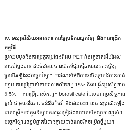
IV. ទស្សនវិស័យអនាគត៖ ការច្នៃប្រឌិតបច្ចេកវិទ្យា និងការពង្រីក
កម្មវិធី
ប្រឈមមុខនឹងការប្រកួតប្រជែងពីដប PET និងវត្ថុធាតុដើមដែល
អាចបំប្លែងបាន ដបកែវមូលបានបើកទីផ្សារថ្មីតាមរយៈការធ្វើឱ្យ
ប្រសើរឡើងនូវបច្ចេកវិទ្យា។ ការណែនាំអំពីការផលិតឆ្លាតវៃបានកាត់
បន្ថយការប្រើប្រាស់ថាមពលផលិតកម្ម 15% និងបង្កើនប្រសិទ្ធភាព
6.5% ។ ការប្រើប្រាស់កញ្ចក់ borosilicate ដែលមានប្រសិទ្ធភាព
ខ្ពស់ ជាមួយនឹងភាពធន់នឹងកំដៅ និងផលប៉ះពាល់បានប្រសើរឡើង
បានពង្រីកទៅក្នុងទីផ្សារភេសជ្ជៈក្រៀវដែលមានសីតុណ្ហភាពខ្ពស់។
បច្ចេកវិទ្យាវេចខ្ចប់ឆ្លាតវៃបានក្លាយជាចំណុចរីកចម្រើនថ្មីមួយ។