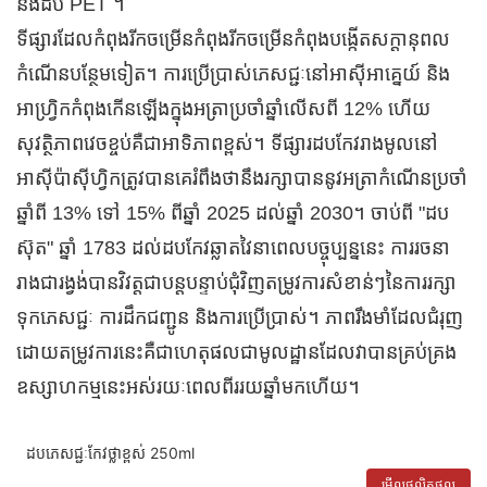
នឹងដប PET ។
ទីផ្សារដែលកំពុងរីកចម្រើនកំពុងរីកចម្រើនកំពុងបង្កើតសក្តានុពល
កំណើនបន្ថែមទៀត។ ការប្រើប្រាស់ភេសជ្ជៈនៅអាស៊ីអាគ្នេយ៍ និង
អាហ្រ្វិកកំពុងកើនឡើងក្នុងអត្រាប្រចាំឆ្នាំលើសពី 12% ហើយ
សុវត្ថិភាពវេចខ្ចប់គឺជាអាទិភាពខ្ពស់។ ទីផ្សារដបកែវរាងមូលនៅ
អាស៊ីប៉ាស៊ីហ្វិកត្រូវបានគេរំពឹងថានឹងរក្សាបាននូវអត្រាកំណើនប្រចាំ
ឆ្នាំពី 13% ទៅ 15% ពីឆ្នាំ 2025 ដល់ឆ្នាំ 2030។ ចាប់ពី "ដប
ស៊ុត" ឆ្នាំ 1783 ដល់ដបកែវឆ្លាតវៃនាពេលបច្ចុប្បន្ននេះ ការរចនា
រាងជារង្វង់បានវិវត្តជាបន្តបន្ទាប់ជុំវិញតម្រូវការសំខាន់ៗនៃការរក្សា
ទុកភេសជ្ជៈ ការដឹកជញ្ជូន និងការប្រើប្រាស់។ ភាពរឹងមាំដែលជំរុញ
ដោយតម្រូវការនេះគឺជាហេតុផលជាមូលដ្ឋានដែលវាបានគ្រប់គ្រង
ឧស្សាហកម្មនេះអស់រយៈពេលពីររយឆ្នាំមកហើយ។
ដបភេសជ្ជៈកែវថ្លាខ្ពស់ 250ml
មើលផលិតផល