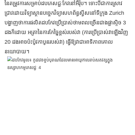
នៃតម្រូវការសម្រាប់ដបភេសជ្ជៈកែវនៅអឺរ៉ុប។ ទោះបីជាការស្រាវ
ជ្រាវដោយវិទ្យាស្ថានបច្ចេកវិទ្យាសហព័ន្ធស្វីសនៅទីក្រុង Zurich
បង្ហាញថាការផលិតដបកែវប្រើប្រាស់ថាមពលច្រើនជាងផ្លាស្ទិច 3
ដងក៏ដោយ អត្រានៃការកែច្នៃខ្ពស់របស់វា (ការប្រើប្រាស់វាឡើងវិញ
20 ដងអាចប៉ះប៉ូវកាបូនរបស់វា) ធ្វើឱ្យវាជាអាទិភាពគោល
នយោបាយ។