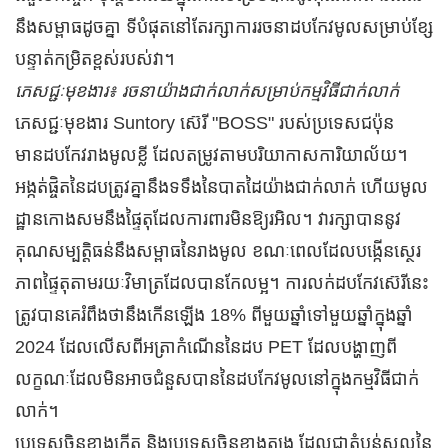
នឹងសម្ពាធដូចគ្នា ទីបំផុតនៅតែរក្សាការរចនាដបកែវមូលសម្រាប់ខ្សែ
បន្ទាត់កម្រិតខ្ពស់របស់វា។
ភេសជ្ជៈមុខងារ៖ រចនាយ៉ាងជាក់លាក់សម្រាប់កម្មវិធីជាក់លាក់
ភេសជ្ជៈមុខងារ Suntory ស៊េរី "BOSS" របស់ប្រទេសជប៉ុន
មានដបកែវរាងមូលខ្លី ដែលតម្រូវតាមបរិយាកាសការិយាល័យ។
អង្កត់ផ្ចិតនៃដបត្រូវគ្នានឹងទទឹងនៃបាតដៃយ៉ាងជាក់លាក់ ហើយមូល
ដ្ឋានកោងសមនឹងផ្ទៃតុដែលការពារមិនឱ្យរអិល។ វារក្សាបាននូវ
គុណសម្បត្តិធន់នឹងសម្ពាធនៃរាងមូល ខណៈពេលដែលបង្កើនស្ថេរ
ភាពផ្ទៃតុតាមរយៈវិមាត្រដែលបានកែលម្អ។ ការលក់ដបកែវស៊េរីនេះ
ត្រូវបានគេរំពឹងថានឹងកើនឡើង 18% ពីមួយឆ្នាំទៅមួយឆ្នាំក្នុងឆ្នាំ
2024 ដែលលើសពីអត្រាកំណើននៃដប PET ដែលបង្ហាញពី
លក្ខណៈដែលមិនអាចជំនួសបាននៃដបកែវមូលនៅក្នុងកម្មវិធីជាក់
លាក់។
ប្រទេសចិនខាងកើត និងប្រទេសចិនខាងត្បូង ដែលជាតំបន់ស្នូលនៃ