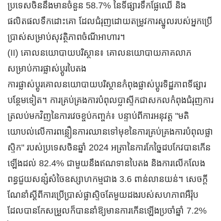
ប្រទេសចិននឹងមានចំនួន 58.7% នៃទីផ្សារទឹកផ្លែឈើ និង
ផលិតផលទឹកដោះគោ ដែលជំរុញដោយតម្រូវការស្នូលរបស់អ្នកប្រើ
ប្រាស់សម្រាប់សុវត្ថិភាពចំណីអាហារ។
(II) គោលនយោបាយបរិស្ថាន៖ គោលនយោបាយភាគលាភ
សម្រាប់ការផ្លាស់ប្តូរបៃតង
ការផ្លាស់ប្តូរគោលនយោបាយបរិស្ថានកំពុងផ្លាស់ប្តូរទិដ្ឋភាពទីផ្សារ
បន្ថែមទៀត។ ការគ្រប់គ្រងការបំពុលប្លាស្ទីកជាសកលកំពុងជំរុញការ
ត្រលប់មកវិញនៃការវេចខ្ចប់កញ្ចក់៖ បន្ទាប់ពីការអនុវត្ត "មតិ
យោបល់លើការពន្លឿនការឈានទៅមុខនៃការគ្រប់គ្រងការបំពុលផ្លា
ស្ទិក" របស់ប្រទេសចិនឆ្នាំ 2024 អត្រានៃការកែច្នៃដបកែវបានកើន
ឡើងដល់ 82.4% ជាមួយនឹងឥណទានបៃតង និងការលើកលែង
ពន្ធជួយសន្សំសំចៃឧស្សាហកម្មជាង 3.6 ពាន់លានយន់។ សេចក្តី
ណែនាំស្តីពីការប្រើប្រាស់ផ្លាស្ទិចតែមួយដងរបស់សហភាពអឺរ៉ុប
ដែលបានកែសម្រួលក៏បាននាំឱ្យមានការកើនឡើងប្រចាំឆ្នាំ 7.2%