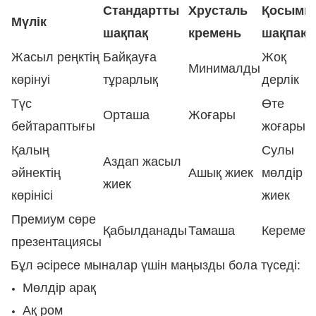
Стандартты
Хрусталь
Қосымш
Мүлік
шақпақ
кремень
шақпақ
Жасыл реңктің
Байқауға
Жоқ
Минималды
көрінуі
тұрарлық
дерлік
Түс
Өте
Орташа
Жоғары
бейтараптығы
жоғары
Қалың
Сулы
Аздап жасыл
әйнектің
Ашық жиек
мөлдір
жиек
көрінісі
жиек
Премиум сөре
Қабылданады
Тамаша
Керемет
презентациясы
Бұл әсіресе мыналар үшін маңызды бола түседі:
Мөлдір арақ
Ақ ром