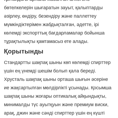
бөтелкелерін шығаратын зауыт, қалыптарды
әзірлеу, өндіру, безендіру және паллеттеу
мүмкіндіктерімен жабдықталған, әдетте, ірі
көлемді экспорттық бағдарламалар бойынша
тұрақтылықты қамтамасыз ете алады.
Қорытынды
Стандартты шақпақ шыны көп көлемді спирттер
үшін ең үнемді шешім болып қала береді.
Хрусталь шақпақ шыны орташа шығын әсеріне
ие жақсартылған мөлдірлікті ұсынады. Қосымша
шақпақ шыны жоғары оптикалық айқындықты,
минималды түс ауытқуын және премиум виски,
арақ, джин және сәнді спирттер үшін ең күшті