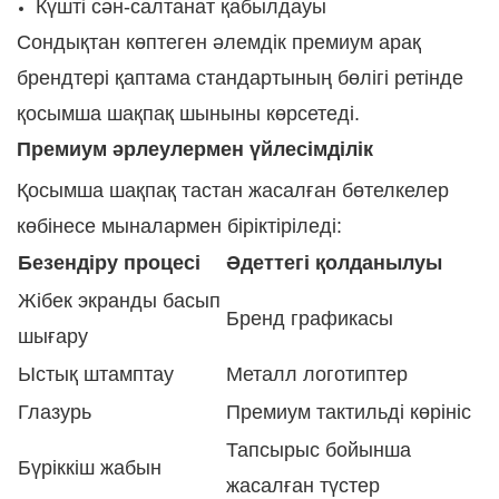
Күшті сән-салтанат қабылдауы
Сондықтан көптеген әлемдік премиум арақ
брендтері қаптама стандартының бөлігі ретінде
қосымша шақпақ шыныны көрсетеді.
Премиум әрлеулермен үйлесімділік
Қосымша шақпақ тастан жасалған бөтелкелер
көбінесе мыналармен біріктіріледі:
Безендіру процесі
Әдеттегі қолданылуы
Жібек экранды басып
Бренд графикасы
шығару
Ыстық штамптау
Металл логотиптер
Глазурь
Премиум тактильді көрініс
Тапсырыс бойынша
Бүріккіш жабын
жасалған түстер