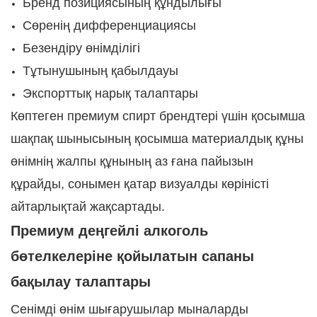
Бренд позициясының құндылығы
Сөренің дифференциациясы
Безендіру өнімділігі
Тұтынушының қабылдауы
Экспорттық нарық талаптары
Көптеген премиум спирт брендтері үшін қосымша
шақпақ шынысының қосымша материалдық құны
өнімнің жалпы құнының аз ғана пайызын
құрайды, сонымен қатар визуалды көріністі
айтарлықтай жақсартады.
Премиум деңгейлі алкоголь
бөтелкелеріне қойылатын сапаны
бақылау талаптары
Сенiмдi өнiм шығарушылар мыналарды