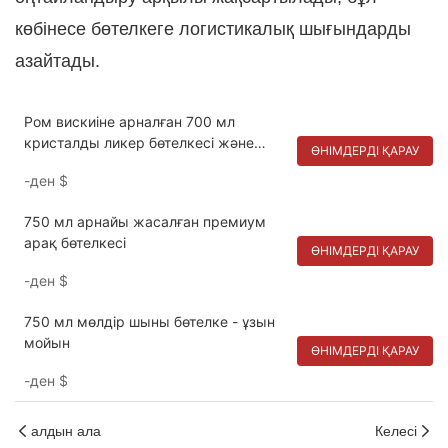
көбінесе бөтелкеге ​​логистикалық шығындарды
азайтады.
Ром вискиіне арналған 700 мл
кристалды ликер бөтелкесі және
ӨНІМДЕРДІ ҚАРАУ
арақ бөтелкесі
-ден
$
750 мл арнайы жасалған премиум
арақ бөтелкесі
ӨНІМДЕРДІ ҚАРАУ
-ден
$
750 мл мөлдір шыны бөтелке - ұзын
мойын
ӨНІМДЕРДІ ҚАРАУ
-ден
$
алдын ала
Келесі