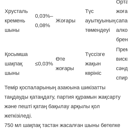
Орташ
Хрусталь
Түс
жоғар
0,03%–
кремень
Жоғары
ауытқуының
сапал
0,08%
шыны
төмендеуі
алког
бренд
Прем
Қосымша
Түссізге
Өте
виски,
шақпақ
≤0,03%
жақын
жоғары
сәнді
шыны
көрініс
спирт
Темір қоспаларының азаюына шикізатты
таңдауды қатаңдату, партия құрамын жақсарту
және пешті қатаң бақылау арқылы қол
жеткізіледі.
750 мл шақпақ тастан жасалған шыны бөтелке