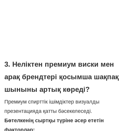
3. Неліктен премиум виски мен
арақ брендтері қосымша шақпақ
шыныны артық көреді?
Премиум спирттік ішімдіктер визуалды
презентацияда қатты бәсекелеседі.
Бөтелкенің сыртқы түріне әсер ететін
факторлар: