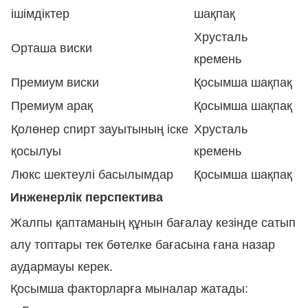
ішімдіктер
шақпақ
Хрусталь
Орташа виски
кремень
Премиум виски
Қосымша шақпақ
Премиум арақ
Қосымша шақпақ
Қолөнер спирт зауытының іске
Хрусталь
қосылуы
кремень
Люкс шектеулі басылымдар
Қосымша шақпақ
Инженерлік перспектива
Жалпы қаптаманың құнын бағалау кезінде сатып
алу топтары тек бөтелке бағасына ғана назар
аудармауы керек.
Қосымша факторларға мыналар жатады: