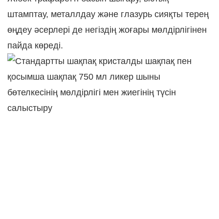
штамптау, металлдау және глазурь сияқты терең
өңдеу әсерлері де негіздің жоғары мөлдірлігінен
пайда көреді.