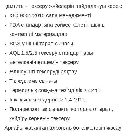
қамтитын тексеру жүйелерiн пайдалануы керек:
ISO 9001:2015 сапа менеджменті
FDA стандартына сәйкес келетін шыны
контактілі материалдар
SGS үшінші тарап сынағы
AQL 1.5/2.5 тексеру стандарттары
Бөтелкенің өлшемін тексеру
Өлшеуішті тексеруді аяқтау
Тік жүктеме сынағы
Термиялық соққыға төзімділік ≥ 42°C
Ішкі қысым кедергісі ≥ 1,4 МПа
Полярископтық сынақты қолдана отырып,
күйдіру кернеуін тексеру
Арнайы жасалған алкоголь бөтелкелерін жасау