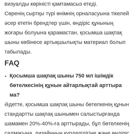
визуалды көріністі қамтамасыз етеді.
Сөренің сыртқы түрі өнімнің орналасуына тікелей
әсер ететін брендтер үшін, өндіріс құнының
жоғары болуына қарамастан, қосымша шақпақ
шыны көбінесе артықшылықты материал болып
табылады.
FAQ
Қосымша шақпақ шыны 750 мл ішімдік
бөтелкесінің құнын айтарлықтай арттыра
ма?
Әдетте, қосымша шақпақ шыны бөтелкенің құнын
стандартты шақпақ шынымен салыстырғанда
шамамен 20%-40%-ға арттырады, бұл бөтелкенің
салмағына, дизайнның күрделілігіне және өндіріс