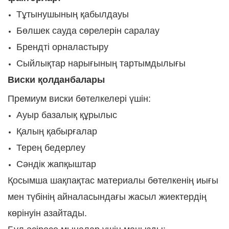
Тұтынушының қабылдауы
Бөлшек сауда сөрелерін саралау
Брендті орналастыру
Сыйлықтар нарығының тартымдылығы
Виски қолданбалары
Премиум виски бөтелкелері үшін:
Ауыр базалық құрылыс
Қалың қабырғалар
Терең бедерлеу
Сәндік жапқыштар
Қосымша шақпақтас материалы бөтелкенің иығы
мен түбінің айналасындағы жасыл жиектердің
көрінуін азайтады.