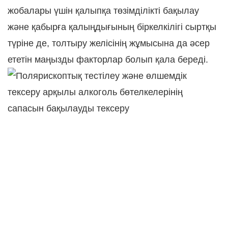
жобалары үшін қалыпқа төзімділікті бақылау
және қабырға қалыңдығының біркелкілігі сыртқы
түріне де, толтыру желісінің жұмысына да әсер
ететін маңызды факторлар болып қала береді.