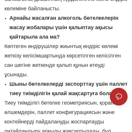
көлеміне байланысты.
Арнайы жасалған алкоголь бөтелкелерін
жасау жобалары үшін қалыптау ақысы
қайтарыла ала ма?
Көптеген өндірушілер жиынтық өндіріс көлемі
жеткізу келісімшартында көрсетілген келісілген
сан шегіне жеткенде қалып құнын өтеуді
ұсынады.
Шыны бөтелкелерді экспорттау үшін паллет
тиеу тиімділігін қалай жақсартуға болады?
Тиеу тиімділігі бөтелке геометриясын, қорап
өлшемдерін, паллет конфигурациясын және
контейнерді пайдалануды жоспарлауды
оңтайландыру арқылы жақсартылады, бұл