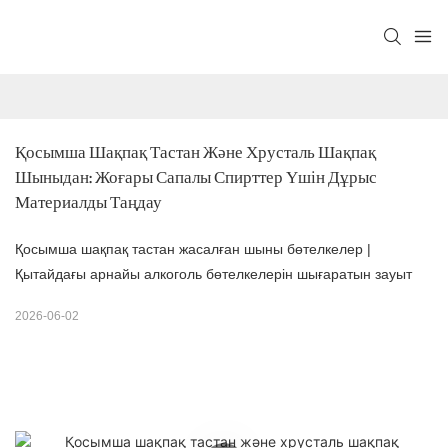
Қосымша Шақпақ Тастан Және Хрусталь Шақпақ 
Шыныдан: Жоғары Сапалы Спирттер Үшін Дұрыс 
Материалды Таңдау
Қосымша шақпақ тастан жасалған шыны бөтелкелер |
Қытайдағы арнайы алкоголь бөтелкелерін шығаратын зауыт
2026-06-02