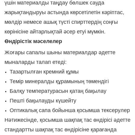
үшін материалды таңдау бөлшек сауда
жарықтандыруы астында көрсетілетін кәріптас,
мөлдір немесе ашық түсті спирттердің соңғы
көрінісіне айтарлықтай әсер етуі мүмкін.
Өндірістік мәселелер
Жоғары сапалы шыны материалдар әдетте
мыналарды талап етеді:
Тазартылған кремний құмы
Темір минералды құрамының төмендігі
Балқу температурасын қатаң бақылау
Пешті бақылауды күшейту
Оптикалық сапа бойынша қосымша тексерулер
Нәтижесінде, қосымша шақпақ тас өндірісі әдетте
стандартты шақпақ тас өндірісіне қарағанда