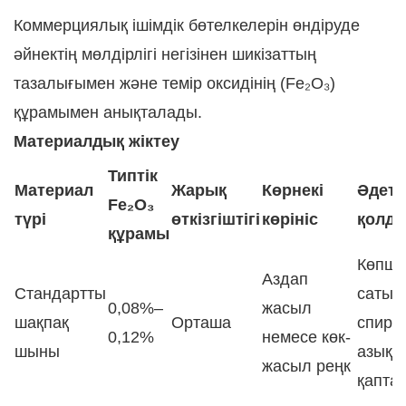
Коммерциялық ішімдік бөтелкелерін өндіруде
әйнектің мөлдірлігі негізінен шикізаттың
тазалығымен және темір оксидінің (Fe₂O₃)
құрамымен анықталады.
Материалдық жіктеу
Типтік
Материал
Жарық
Көрнекі
Әдетт
Fe₂O₃
түрі
өткізгіштігі
көрініс
қолд
құрамы
Көпшіл
Аздап
Стандартты
сатыл
0,08%–
жасыл
шақпақ
Орташа
спиртт
0,12%
немесе көк-
шыны
азық-т
жасыл реңк
қапта