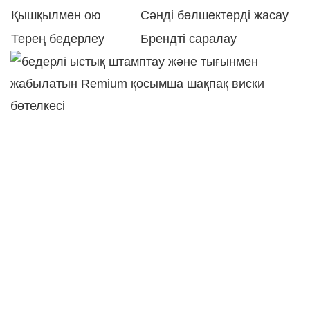
Қышқылмен ою
Сәнді бөлшектерді жасау
Терең бедерлеу
Брендті саралау