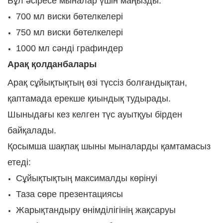
Бұл әсіресе мыналар үшін маңызды:
700 мл виски бөтелкелері
750 мл виски бөтелкелері
1000 мл сәнді графиндер
Арақ қолданбалары
Арақ сұйықтықтың өзі түссіз болғандықтан,
қаптамада ерекше қиындық тудырады.
Шыныдағы кез келген түс ауытқуы бірден
байқалады.
Қосымша шақпақ шыны мыналарды қамтамасыз
етеді:
Сұйықтықтың максималды көрінуі
Таза сөре презентациясы
Жарықтандыру өнімділігінің жақсаруы