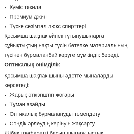
Күміс текила
Премиум джин
Түске сезімтал люкс спирттері
Қосымша шақпақ әйнек тұтынушыларға
сұйықтықтың нақты түсін бөтелке материалының
түсінен бұрмаланбай көруге мүмкіндік береді.
Оптикалық өнімділік
Қосымша шақпақ шыны әдетте мыналарды
көрсетеді:
Жарық өткізгіштігі жоғары
Тұман азайды
Оптикалық бұрмалануды төмендету
Сәндік әрлеудің көрінуін жақсарту
Жібек трафаретті басып шығару, ыстық