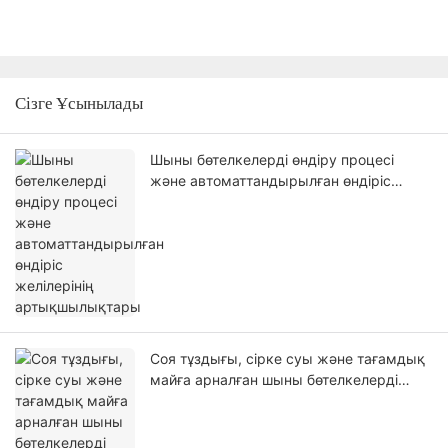
Сізге Ұсынылады
Шыны бөтелкелерді өндіру процесі
және автоматтандырылған өндіріс
желілерінің артықшылықтары
Соя тұздығы, сірке суы және тағамдық
майға арналған шыны бөтелкелерді
таңдау: материал және химиялық
төзімділік бойынша нұсқаулық