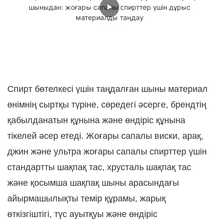
Спирт бөтелкесі үшін таңдалған шыны материал
өнімнің сыртқы түріне, сөредегі әсерге, брендтің
қабылданатын құнына және өндіріс құнына
тікелей әсер етеді. Жоғары сапалы виски, арақ,
джин және ультра жоғары сапалы спирттер үшін
стандартты шақпақ тас, хрусталь шақпақ тас
және қосымша шақпақ шыны арасындағы
айырмашылықты темір құрамы, жарық
өткізгіштігі, түс ауытқуы және өндіріс