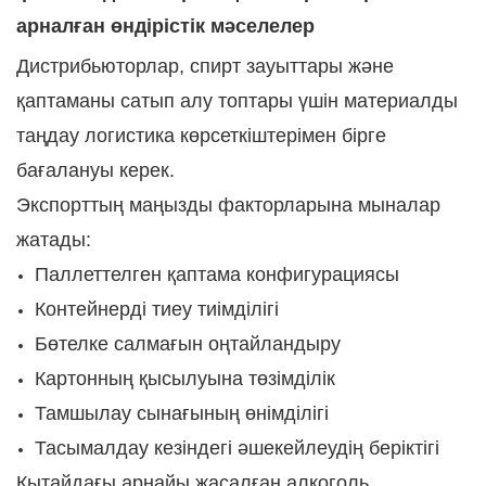
арналған өндірістік мәселелер
Дистрибьюторлар, спирт зауыттары және
қаптаманы сатып алу топтары үшін материалды
таңдау логистика көрсеткіштерімен бірге
бағалануы керек.
Экспорттың маңызды факторларына мыналар
жатады:
Паллеттелген қаптама конфигурациясы
Контейнерді тиеу тиімділігі
Бөтелке салмағын оңтайландыру
Картонның қысылуына төзімділік
Тамшылау сынағының өнімділігі
Тасымалдау кезіндегі әшекейлеудің беріктігі
Қытайдағы арнайы жасалған алкоголь