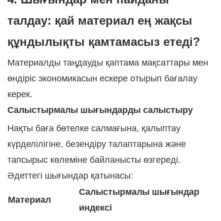
талдау: қай материал ең жақсы
құндылықты қамтамасыз етеді?
Материалды таңдауды қаптама мақсаттары мен
өндіріс экономикасын ескере отырып бағалау
керек.
Салыстырмалы шығындарды салыстыру
Нақты баға бөтелке салмағына, қалыптау
күрделілігіне, безендіру талаптарына және
тапсырыс көлеміне байланысты өзгереді.
Әдеттегі шығындар қатынасы:
Салыстырмалы шығындар
Материал
индексі