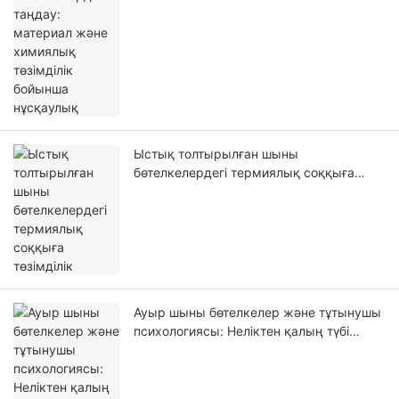
Ыстық толтырылған шыны
бөтелкелердегі термиялық соққыға
төзімділік
Ауыр шыны бөтелкелер және тұтынушы
психологиясы: Неліктен қалың түбі
барлар алкогольдік құндылықты
арттырады