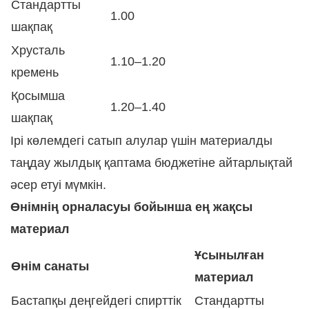
Стандартты
1.00
шақпақ
Хрусталь
1.10–1.20
кремень
Қосымша
1.20–1.40
шақпақ
Ірі көлемдегі сатып алулар үшін материалды
таңдау жылдық қаптама бюджетіне айтарлықтай
әсер етуі мүмкін.
Өнімнің орналасуы бойынша ең жақсы
материал
Ұсынылған
Өнім санаты
материал
Бастапқы деңгейдегі спирттік
Стандартты