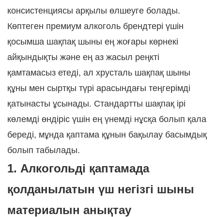
консистенциясы арқылы өлшеуге болады.
Көптеген премиум алкоголь брендтері үшін
қосымша шақпақ шыны ең жоғары көрнекі
айқындықты және ең аз жасыл реңкті
қамтамасыз етеді, ал хрусталь шақпақ шыны
құны мен сыртқы түрі арасындағы теңгерімді
қатынасты ұсынады. Стандартты шақпақ ірі
көлемді өндіріс үшін ең үнемді нұсқа болып қала
береді, мұнда қаптама құнын бақылау басымдық
болып табылады.
1. Алкогольді қаптамада
қолданылатын үш негізгі шыны
материалын анықтау