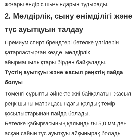
жоғары өндіріс шығындарын тудырады.
2. Мөлдірлік, сыну өнімділігі және
түс ауытқуын талдау
Премиум спирт брендтері бөтелке үлгілерін
қатарластырған кезде, мөлдірлік
айырмашылықтары бірден байқалады.
Түстің ауытқуы және жасыл реңктің пайда
болуы
Төменгі сұрыпты әйнекте жиі байқалатын жасыл
реңк шыны матрицасындағы қалдық темір
қосылыстарынан пайда болады.
Бөтелке қабырғасының қалыңдығы 5,0 мм-ден
асқан сайын түс ауытқуы айқынырақ болады.