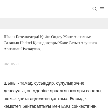
Шыны Бөтелкелерді Қайта Өңдеу Және Айналым: 
Саланың Негізгі Қиындықтары Және Сатып Алушыға 
Арналған Нұсқаулық
2026-05-21
Шыны - тамақ, сусындар, сұлулық және
денсаулық өнімдеріне арналған жоғары сапалы,
шексіз қайта өңделетін қаптама. Әлемдік
көміртегі бейтараптығы мен ESG сәйкестігінің