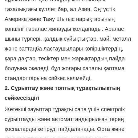
тазалықтағы куллет бар, ал Азия, Оңтүстік
Америка және Таяу Шығыс нарықтарының
көпшілігі аралас жинауды қолданады. Аралас
шыны түрлері, қалдық сұйықтықтар, май, металл
және заттаңба ластаушылары көпіршіктердің,
қара дақтар, тесіктер мен жарықтардың пайда
болуына әкеледі, бұл жоғары сапалы қаптама
стандарттарына сәйкес келмейді.
2. Сұрыптау және топтық тұрақтылықтың
сәйкессіздігі
Жетекші зауыттар тұрақты сапа үшін спектрлік
сұрыптауды және автоматтандырылған терең
қоспаларды кетіруді пайдаланады. Орта және