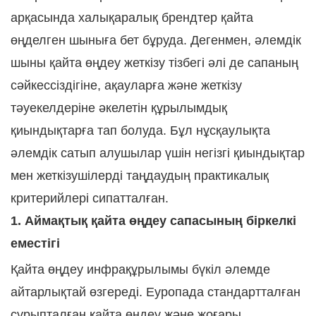
арқасында халықаралық брендтер қайта
өңделген шыныға бет бұруда. Дегенмен, әлемдік
шыны қайта өңдеу жеткізу тізбегі әлі де сапаның
сәйкессіздігіне, ақауларға және жеткізу
тәуекелдеріне әкелетін құрылымдық
қиындықтарға тап болуда. Бұл нұсқаулықта
әлемдік сатып алушылар үшін негізгі қиындықтар
мен жеткізушілерді таңдаудың практикалық
критерийлері сипатталған.
1. Аймақтық қайта өңдеу сапасының біркелкі
еместігі
Қайта өңдеу инфрақұрылымы бүкіл әлемде
айтарлықтай өзгереді. Еуропада стандартталған
сұрыпталған қайта өңдеу және жоғары