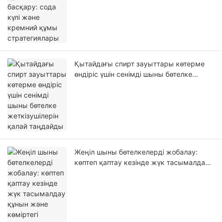
Қытайдағы спирт зауыттары көтерме
өндіріс үшін сенімді шыны бөтелке
жеткізушілерін қалай таңдайды
Жеңіл шыны бөтелкелерді жобалау:
көптеп қаптау кезінде жүк тасымалдау
құнын және көміртегі шығарындыларын
азайту