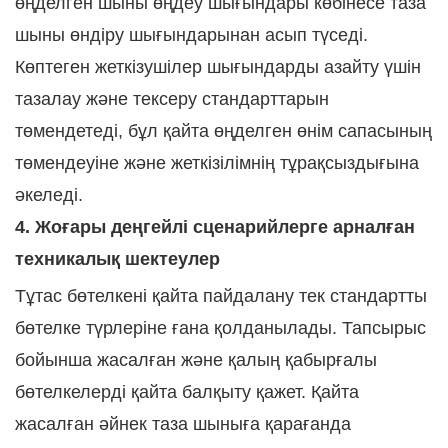
өңделген шыны өңдеу шығындары көбінесе таза
шыны өндіру шығындарынан асып түседі.
Көптеген жеткізушілер шығындарды азайту үшін
тазалау және тексеру стандарттарын
төмендетеді, бұл қайта өңделген өнім сапасының
төмендеуіне және жеткізілімнің тұрақсыздығына
әкеледі.
4. Жоғары деңгейлі сценарийлерге арналған
техникалық шектеулер
Тұтас бөтелкені қайта пайдалану тек стандартты
бөтелке түрлеріне ғана қолданылады. Тапсырыс
бойынша жасалған және қалың қабырғалы
бөтелкелерді қайта балқыту қажет. Қайта
жасалған әйнек таза шыныға қарағанда