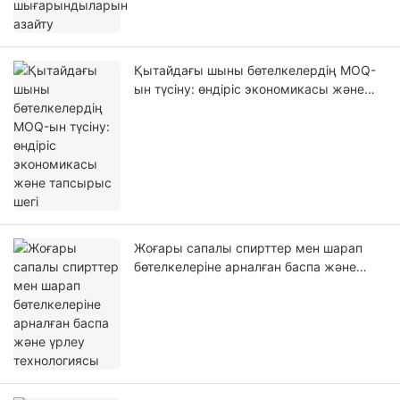
Қытайдағы шыны бөтелкелердің MOQ-
ын түсіну: өндіріс экономикасы және
тапсырыс шегі
Жоғары сапалы спирттер мен шарап
бөтелкелеріне арналған баспа және
үрлеу технологиясы