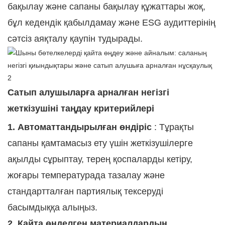
бақылау және сапаны бақылау құжаттары жоқ,
бұл кедендік қабылдамау және ESG аудиттерінің
сәтсіз аяқталу қаупін тудырады.
Сатып алушыларға арналған негізгі
жеткізушіні таңдау критерийлері
1. Автоматтандырылған өндіріс
: Тұрақты
сапаны қамтамасыз ету үшін жеткізушілерге
ақылды сұрыптау, терең қоспаларды кетіру,
жоғары температурада тазалау және
стандартталған партиялық тексеруді
басымдыққа алыңыз.
2. Қайта өңделген материалдардың