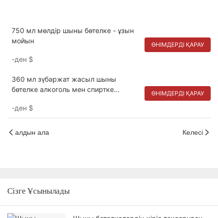
750 мл мөлдір шыны бөтелке - ұзын
мойын
ӨНІМДЕРДІ ҚАРАУ
-ден
$
360 мл зүбәржат жасыл шыны
бөтелке алкоголь мен спиртке
ӨНІМДЕРДІ ҚАРАУ
арналған
-ден
$
алдын ала
Келесі
Сізге Ұсынылады