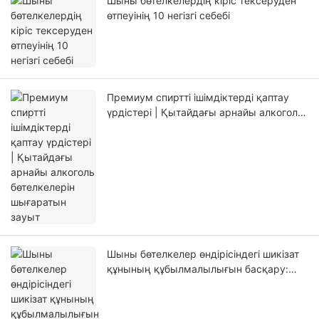
Шыны бөтелкелердің кіріс тексеруден
өтпеуінің 10 негізгі себебі
Премиум спиртті ішімдіктерді қаптау
үрдістері | Қытайдағы арнайы алкоголь
бөтелкелерін шығаратын зауыт
Шыны бөтелкелер өндірісіндегі шикізат
құнының құбылмалылығын басқару:
сода күлі және кремний құмы
стратегиялары