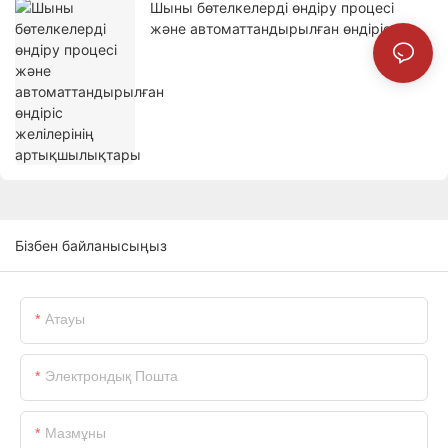
Шыны бөтелкелерді өндіру процесі
және автоматтандырылған өндіріс
желілерінің артықшылықтары
Бізбен байланысыңыз
Атауы
Электрондық Пошта
Мазмұны