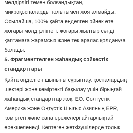
мөлдірлігі төмен болғандықтан,
микроқоспаларды толығымен жоя алмайды.
Осылайша, 100% қайта өңделген әйнек өте
жоғары мөлдірліктегі, жоғары жылтыр сәнді
қаптамаға жарамсыз және тек аралас қолдануға
болады.
5. Фрагменттелген жаһандық сәйкестік
стандарттары
Қайта өңделген шыныны сұрыптау, қоспалардың
шектері және көміртекті бақылау үшін бірыңғай
жаһандық стандарттар жоқ. ЕО, Солтүстік
Америка және Оңтүстік-Шығыс Азияның EPR,
көміртегі және сапа ережелері айтарлықтай
ерекшеленеді. Көптеген жеткізушілерде толық