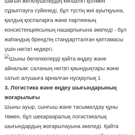
шағын жеткізушілердің көпшілігі қолмен
сұрыптауға сүйенеді, бұл түстің жиі ауытқуына,
қалдық қоспаларға және партияның
консистенциясының нашарлығына әкеледі - бұл
жаһандық брендтің стандартталған қаптамасы
үшін негізгі кедергі.
3. Логистика және өңдеу шығындарының
жоғарылығы
Шыны ауыр, сынғыш және тасымалдау құны
төмен, бұл шекарааралық логистикалық
шығындардың жоғарылауына әкеледі. Қайта