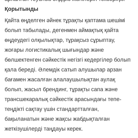
Қорытынды
Қайта өңделген әйнек тұрақты қаптама шешімі
болып табылады, дегенмен аймақтық қайта
өңдеудегі олқылықтар, тұрақсыз сұрыптау,
жоғары логистикалық шығындар және
бөлшектенген сәйкестік негізгі кедергілер болып
қала береді. Әлемдік сатып алушылар арзан
бағамен жасалған алалаушылықтан аулақ
болып, жасыл брендинг, тұрақты сапа және
трансшекаралық сәйкестік арасындағы тепе-
теңдікті сақтау үшін стандартталған,
бақыланатын және жақсы жабдықталған
жеткізушілерді таңдауы керек.