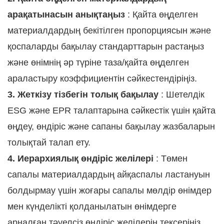
арақатынасын анықтаңыз
: Қайта өңделген
материалдардың бекітілген пропорциясын және
қоспаларды бақылау стандарттарын растаңыз
және өнімнің әр түріне таза/қайта өңделген
араластыру коэффициентін сәйкестендіріңіз.
3. Жеткізу тізбегін толық бақылау
: Шетелдік
ESG және EPR талаптарына сәйкестік үшін қайта
өңдеу, өндіріс және сапаны бақылау жазбаларын
толықтай талап ету.
4. Иерархиялық өндіріс желілері
: Төмен
сапалы материалдардың айқаспалы ластануын
болдырмау үшін жоғары сапалы мөлдір өнімдер
мен күнделікті қолданылатын өнімдерге
арналған тәуелсіз өндіріс желілерін тексеріңіз.