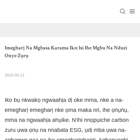
Imegharị Na Mgbasa Karama Iko: Isi Ihe Mgbu Na Nduzi 
Onye Zụrụ
2026-05-21
Iko bụ nkwakọ ngwaahịa dị oke mma, nke a na-
emegharị emegharị nke ọma maka nri, ihe ọṅụṅụ,
mma na ngwaahịa ahụike. N'ihi nnọpụiche carbon
zuru ụwa ọnụ na nnabata ESG, ụdị mba ụwa na-