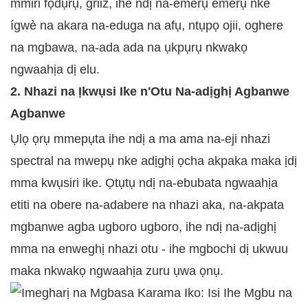
mmiri fọdụrụ, griiz, ihe ndị na-emerụ emerụ nke
ígwè na akara na-eduga na afụ, ntụpọ ojii, oghere
na mgbawa, na-ada ada na ụkpụrụ nkwakọ
ngwaahịa dị elu.
2. Nhazi na Ịkwụsi Ike n'Otu Na-adịghị Agbanwe
Agbanwe
Ụlọ ọrụ mmepụta ihe ndị a ma ama na-eji nhazi
spectral na mwepụ nke adịghị ọcha akpaka maka ịdị
mma kwụsiri ike. Ọtụtụ ndị na-ebubata ngwaahịa
etiti na obere na-adabere na nhazi aka, na-akpata
mgbanwe agba ugboro ugboro, ihe ndị na-adịghị
mma na enweghị nhazi otu - ihe mgbochi dị ukwuu
maka nkwakọ ngwaahịa zuru ụwa ọnụ.