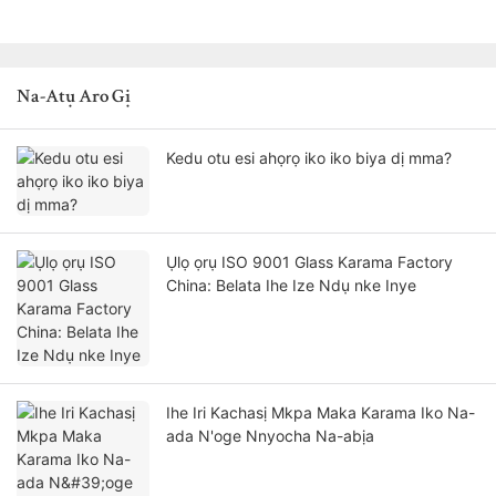
Na-Atụ Aro Gị
Kedu otu esi ahọrọ iko iko biya dị mma?
Ụlọ ọrụ ISO 9001 Glass Karama Factory
China: Belata Ihe Ize Ndụ nke Inye
Ihe Iri Kachasị Mkpa Maka Karama Iko Na-
ada N'oge Nnyocha Na-abịa