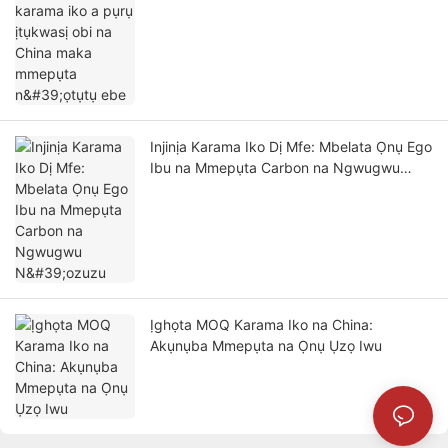
Injinịa Karama Iko Dị Mfe: Mbelata Ọnụ Ego
Ibu na Mmepụta Carbon na Ngwugwu
N'ozuzu
Ịghọta MOQ Karama Iko na China:
Akụnụba Mmepụta na Ọnụ Ụzọ Iwu