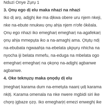
3. Ọnụ ego dị elu maka nhazi na nhazi
Iko dị arọ, adịghị ike ma dịkwa obere uru njem nkeji,
nke na-ebute nnukwu ọnụ ahịa njem n'ofe ókèala.
Ọnụ ego nhazi iko emegharị emegharị na-agafekarị
ọnụ ahịa mmepụta iko a na-amaghị ama. Ọtụtụ ndị
na-ebubata ngwaahịa na-ebelata ụkpụrụ nhicha na
nyocha iji belata mmefu, na-eduga na mbelata ogo
emegharị emegharị na ọkọnọ na-adịghị agbanwe
agbanwe.
4. Oke teknụzụ maka ọnọdụ dị elu
Ịmegharị karama dum na-emetụta naanị ụdị karama
nkịtị. Karama omenala na nke nwere mgbidi siri ike
chọrọ ịgbaze ọzọ. Iko emegharịrị emezi enweghị ike