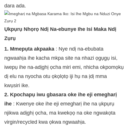
dara ada.
Ụkpụrụ Nhọrọ Ndị Na-ebunye Ihe Isi Maka Ndị
Zụrụ
1. Mmepụta akpaaka
: Nye ndị na-ebubata
ngwaahịa ihe kacha mkpa site na nhazi ọgụgụ isi,
iwepụ ihe na-adịghị ọcha miri emi, nhicha okpomọkụ
dị elu na nyocha otu ọkọlọtọ iji hụ na ịdị mma
kwụsiri ike.
2. Kpochapụ iwu gbasara oke ihe eji emegharị
ihe
: Kwenye oke ihe eji emegharị ihe na ụkpụrụ
njikwa adịghị ọcha, ma kwekọọ na oke ngwakọta
virgin/recycled kwa ọkwa ngwaahịa.