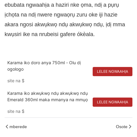
ebubata ngwaahịa a haziri nke ọma, ndị a pụrụ
ịchọta na ndị nwere ngwaọrụ zuru oke iji hazie
akara ngosi akwụkwọ ndụ akwụkwọ ndụ, ịdị mma
kwụsiri ike na nrubeisi gafere ókèala.
Karama iko doro anya 750ml - Olu dị
ogologo
LELEE NGWAAHỊA
site na
$
Karama iko akwụkwọ ndụ akwụkwọ ndụ
Emerald 360ml maka mmanya na mmụọ
LELEE NGWAAHỊA
site na
$
mberede
Osote