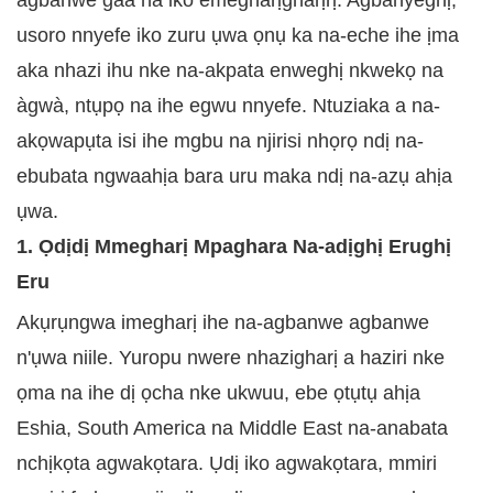
agbanwe gaa na iko emegharịgharịrị. Agbanyeghị,
usoro nnyefe iko zuru ụwa ọnụ ka na-eche ihe ịma
aka nhazi ihu nke na-akpata enweghị nkwekọ na
àgwà, ntụpọ na ihe egwu nnyefe. Ntuziaka a na-
akọwapụta isi ihe mgbu na njirisi nhọrọ ndị na-
ebubata ngwaahịa bara uru maka ndị na-azụ ahịa
ụwa.
1. Ọdịdị Mmegharị Mpaghara Na-adịghị Erughị
Eru
Akụrụngwa imegharị ihe na-agbanwe agbanwe
n'ụwa niile. Yuropu nwere nhazigharị a haziri nke
ọma na ihe dị ọcha nke ukwuu, ebe ọtụtụ ahịa
Eshia, South America na Middle East na-anabata
nchịkọta agwakọtara. Ụdị iko agwakọtara, mmiri