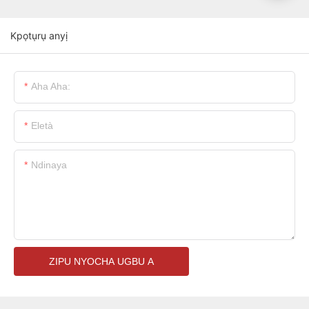
Kpọtụrụ anyị
Aha Aha:
Eletà
Ndinaya
ZIPU NYOCHA UGBU A