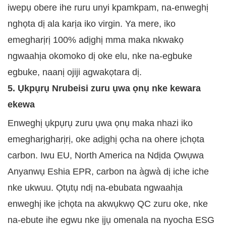
iwepụ obere ihe ruru unyi kpamkpam, na-enweghị
nghọta dị ala karịa iko virgin. Ya mere, iko
emegharịrị 100% adịghị mma maka nkwakọ
ngwaahịa okomoko dị oke elu, nke na-egbuke
egbuke, naanị ojiji agwakọtara dị.
5. Ụkpụrụ Nrubeisi zuru ụwa ọnụ nke kewara
ekewa
Enweghị ụkpụrụ zuru ụwa ọnụ maka nhazi iko
emegharịgharịrị, oke adịghị ọcha na ohere ịchọta
carbon. Iwu EU, North America na Ndịda Ọwụwa
Anyanwụ Eshia EPR, carbon na àgwà dị iche iche
nke ukwuu. Ọtụtụ ndị na-ebubata ngwaahịa
enweghị ike ịchọta na akwụkwọ QC zuru oke, nke
na-ebute ihe egwu nke ịjụ omenala na nyocha ESG