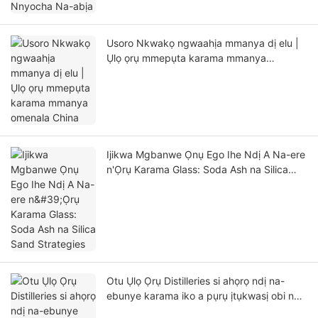
Usoro Nkwakọ ngwaahịa mmanya dị elu |
Ụlọ ọrụ mmepụta karama mmanya
omenala China
Ijikwa Mgbanwe Ọnụ Ego Ihe Ndị A Na-ere
n'Ọrụ Karama Glass: Soda Ash na Silica
Sand Strategies
Otu Ụlọ Ọrụ Distilleries si ahọrọ ndị na-
ebunye karama iko a pụrụ ịtụkwasị obi na
China maka mmepụta n'ọtụtụ ebe