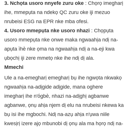
3. Nchọta usoro nnyefe zuru oke
: Chọrọ imegharị
ihe, mmepụta na ndekọ QC zuru oke iji mezuo
nrubeisi ESG na EPR nke mba ofesi.
4. Usoro mmepụta nke usoro nhazi
: Chọpụta
usoro mmepụta nke onwe maka ngwaahịa ndị na-
apụta ìhè nke ọma na ngwaahịa ndị a na-eji kwa
ụbọchị iji zere mmetọ nke ihe ndị dị ala.
Mmechi
Ule a na-emegharị emegharị bụ ihe ngwọta nkwakọ
ngwaahịa na-adịgide adịgide, mana oghere
imegharị ihe n'ógbè, nhazi na-adịghị agbanwe
agbanwe, ọnụ ahịa njem dị elu na nrubeisi nkewa ka
bụ isi ihe mgbochi. Ndị na-azụ ahịa n'ụwa niile
kwesịrị izere ajọ mbunobi dị ọnụ ala ma họrọ ndị na-