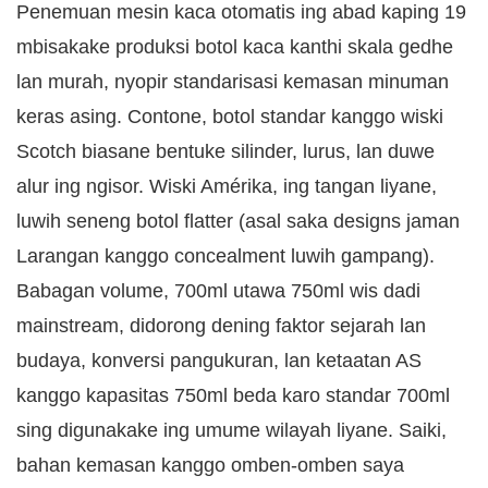
Penemuan mesin kaca otomatis ing abad kaping 19
mbisakake produksi botol kaca kanthi skala gedhe
lan murah, nyopir standarisasi kemasan minuman
keras asing. Contone, botol standar kanggo wiski
Scotch biasane bentuke silinder, lurus, lan duwe
alur ing ngisor. Wiski Amérika, ing tangan liyane,
luwih seneng botol flatter (asal saka designs jaman
Larangan kanggo concealment luwih gampang).
Babagan volume, 700ml utawa 750ml wis dadi
mainstream, didorong dening faktor sejarah lan
budaya, konversi pangukuran, lan ketaatan AS
kanggo kapasitas 750ml beda karo standar 700ml
sing digunakake ing umume wilayah liyane. Saiki,
bahan kemasan kanggo omben-omben saya