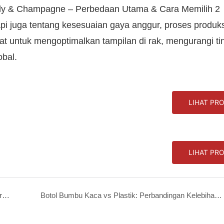
pi juga tentang kesesuaian gaya anggur, proses produks
tepat untuk mengoptimalkan tampilan di rak, mengurangi ti
obal.
LIHAT PR
LIHAT PR
Gelas Bir Grosir untuk Bar, Restoran, dan Merek Minuman
Botol Bumbu Kaca vs Plastik: Perbandingan Kelebihan &amp; Kekurangan Material dan Saran Pemilihan Pembelian