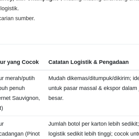
ogistik.
carian sumber.
ur yang Cocok
Catatan Logistik & Pengadaan
r merah/putih
Mudah dikemas/ditumpuk/dikirim; id
buh penuh
untuk pasar massal & ekspor dalam
rnet Sauvignon,
besar.
t)
ur
Jumlah botol per karton lebih sedikit
/cadangan (Pinot
logistik sedikit lebih tinggi; cocok un