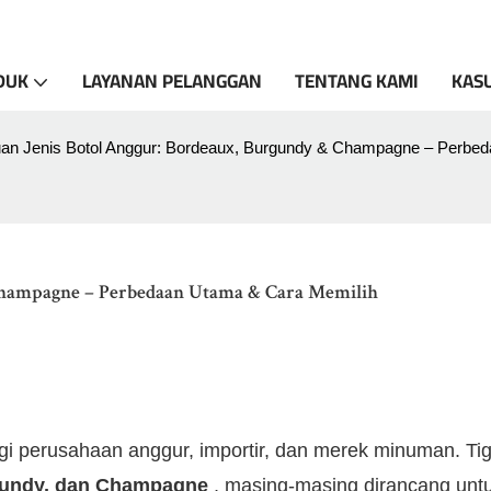
DUK
LAYANAN PELANGGAN
TENTANG KAMI
KAS
an Jenis Botol Anggur: Bordeaux, Burgundy & Champagne – Perbed
Champagne – Perbedaan Utama & Cara Memilih
agi perusahaan anggur, importir, dan merek minuman. Ti
gundy, dan Champagne
, masing-masing dirancang unt