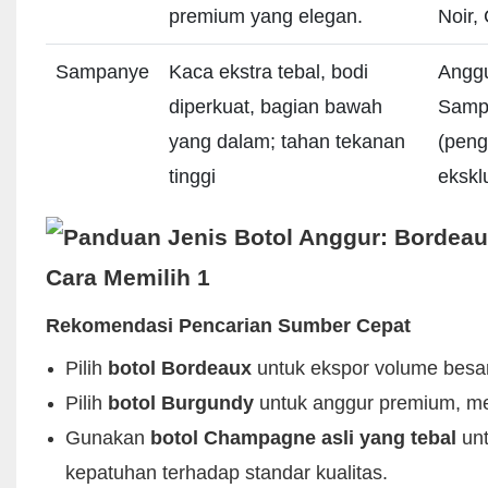
premium yang elegan.
Noir,
Sampanye
Kaca ekstra tebal, bodi
Anggu
diperkuat, bagian bawah
Samp
yang dalam; tahan tekanan
(pen
tinggi
eksklu
Rekomendasi Pencarian Sumber Cepat
Pilih
botol Bordeaux
untuk ekspor volume besar,
Pilih
botol Burgundy
untuk anggur premium, mer
Gunakan
botol Champagne asli yang tebal
unt
kepatuhan terhadap standar kualitas.