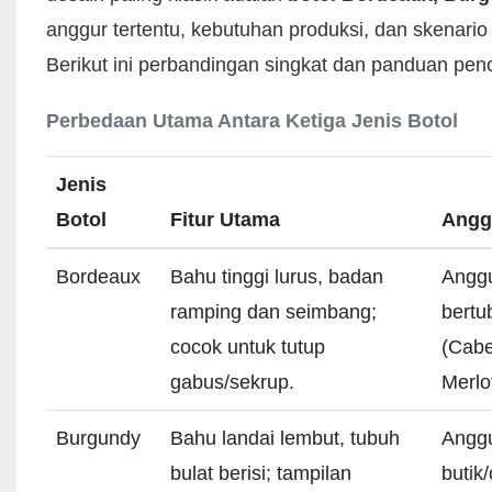
anggur tertentu, kebutuhan produksi, dan skenario l
Berikut ini perbandingan singkat dan panduan pen
Perbedaan Utama Antara Ketiga Jenis Botol
Jenis
Botol
Fitur Utama
Angg
Bordeaux
Bahu tinggi lurus, badan
Anggu
ramping dan seimbang;
bertu
cocok untuk tutup
(Cabe
gabus/sekrup.
Merlo
Burgundy
Bahu landai lembut, tubuh
Angg
bulat berisi; tampilan
butik