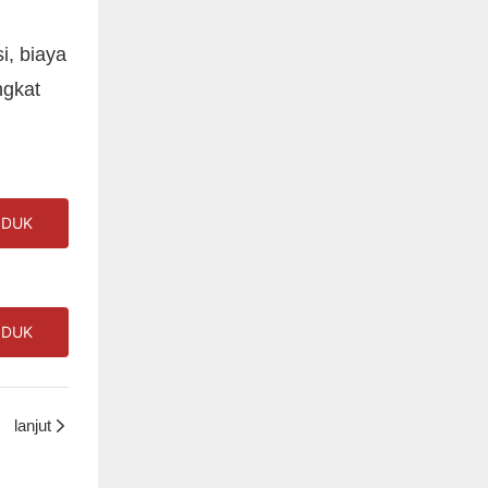
i, biaya
ngkat
ODUK
ODUK
lanjut