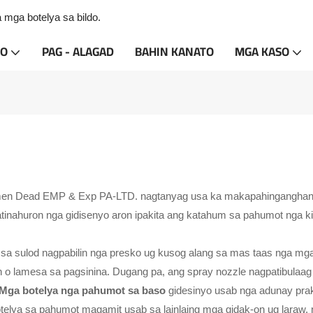
ga botelya sa bildo.
TO
PAG - ALAGAD
BAHIN KANATO
MGA KASO
men Dead EMP & Exp PA-LTD. nagtanyag usa ka makapahinganghan
ahuron nga gidisenyo aron ipakita ang katahum sa pahumot nga kin
 sa sulod nagpabilin nga presko ug kusog alang sa mas taas nga m
an o lamesa sa pagsinina. Dugang pa, ang spray nozzle nagpatibula
Mga botelya nga pahumot sa baso
gidesinyo usab nga adunay prak
lya sa pahumot magamit usab sa lainlaing mga gidak-on ug laraw, n