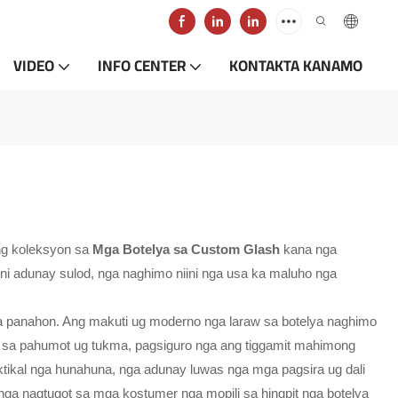
VIDEO
INFO CENTER
KONTAKTA KANAMO
g koleksyon sa
Mga Botelya sa Custom Glash
kana nga
i adunay sulod, nga naghimo niini nga usa ka maluho nga
ga panahon. Ang makuti ug moderno nga laraw sa botelya naghimo
ag sa pahumot ug tukma, pagsiguro nga ang tiggamit mahimong
tikal nga hunahuna, nga adunay luwas nga mga pagsira ug dali
ga nagtugot sa mga kostumer nga mopili sa hingpit nga botelya