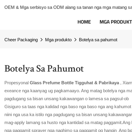
OEM & Mga serbisyo sa ODM alang sa tanan nga mga matang sa m
HOME
MGA PRODUK
Cheer Packaging
Mga produkto
Botelya sa pahumot
Botelya Sa Pahumot
Propesyonal
Glass Prefume Bottle Tigguhat & Pabrikaya
, Xia
exeance nga kaanyag ug pagkamaayo. Ang matag botelya nga matin
pagdugang sa bisan unsang kakawangan o lamesa sa pagsul-ob
Gisiguro sa taas nga kalidad nga baso nga baso nga ang kahumot
niini nga usa ka istilo nga pagdugang sa bisan unsang kakawang
mag-apply lamang sa husto nga kantidad sa matag paggamit.Ang
nga paggamit sprayer nga naghimo sa paggamit og hangin Ang bote