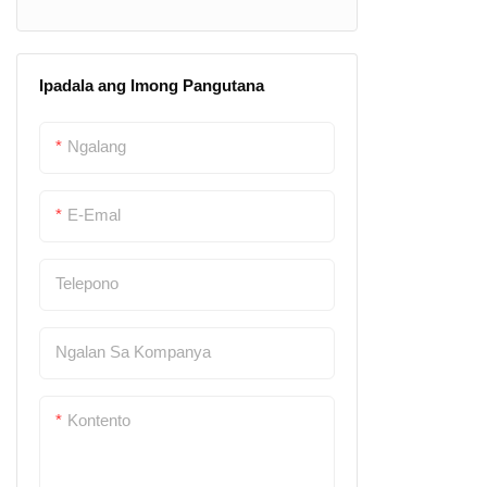
Bottle Cap
Ipadala ang Imong Pangutana
Botelya cork
Plastic botelya crate
Ngalang
Glassware
E-Emal
Pagbukas sa Botelya
Telepono
Ngalan Sa Kompanya
Kontento