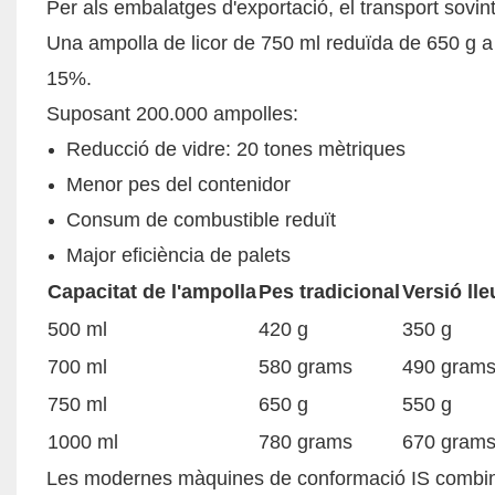
Per als embalatges d'exportació, el transport sovint
Una ampolla de licor de 750 ml reduïda de 650 g 
15%.
Suposant 200.000 ampolles:
Reducció de vidre: 20 tones mètriques
Menor pes del contenidor
Consum de combustible reduït
Major eficiència de palets
Capacitat de l'ampolla
Pes tradicional
Versió ll
500 ml
420 g
350 g
700 ml
580 grams
490 gram
750 ml
650 g
550 g
1000 ml
780 grams
670 gram
Les modernes màquines de conformació IS combin