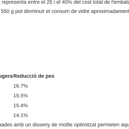
 representa entre el 25 i el 40% del cost total de l'embal
a 550 g pot disminuir el consum de vidre aproximadamen
eugera
Reducció de pes
16.7%
s
15.5%
15.4%
s
14.1%
ades amb un disseny de motlle optimitzat permeten aq