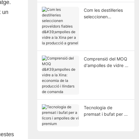
sorra de sílice
atge.
Com les destil·leries
t un
seleccionen
proveïdors fiables
d'ampolles de vidre a
la Xina per a la
producció a granel
Comprensió del MOQ
d'ampolles de vidre a
la Xina: economia de
la producció i llindars
de comanda
Tecnologia de
premsat i bufat per a
licors i ampolles de vi
premium
uestes