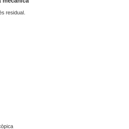
ia mecànica
ès residual.
còpica