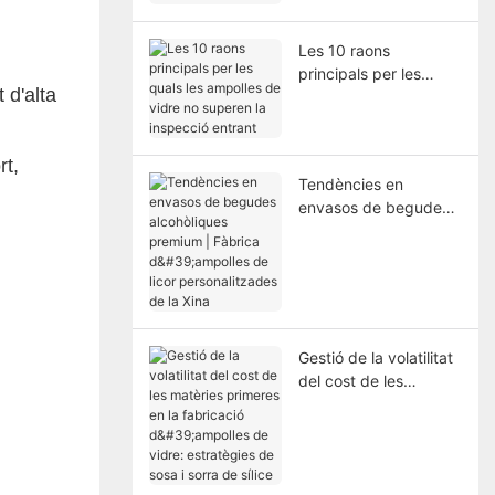
Les 10 raons
principals per les
 d'alta
quals les ampolles de
vidre no superen la
inspecció entrant
rt,
Tendències en
envasos de begudes
alcohòliques premium
| Fàbrica d'ampolles
de licor
personalitzades de la
Xina
Gestió de la volatilitat
del cost de les
matèries primeres en
la fabricació
d'ampolles de vidre:
estratègies de sosa i