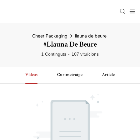
Cheer Packaging
llauna de beure
#llauna De Beure
1 Continguts
107 vituïcions
Vídeos
Curtmetratge
Article