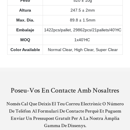
Peso
520 ± 10g
Altura
247.5 ± 2mm
Max. Dia.
89.8 ± 1.5mm
Embalaje
1422pcs/pallet, 29862pcs/21pallets/40'HC
MOQ
1x40'HC
Color Available
Normal Clear, High Clear, Super Clear
Poseu-Vos En Contacte Amb Nosaltres
Només Cal Que Deixis El Teu Correu Electrònic O Número
De Telèfon Al Formulari De Contacte Perquè Et Puguem
Enviar Un Pressupost Gratuït Per A La Nostra Àmplia
Gamma De Dissenys.