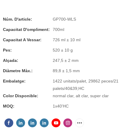
Núm. D'article:
GP700-WLS
Capacitat D'ompliment:
700ml
Capacitat A Vessar:
726 ml ± 10 ml
Pes:
520 ± 10 g
Alçada:
247,5 ± 2 mm
Diàmetre Màx.:
89,8 ± 1,5 mm
Embalatge:
1422 unitats/palet, 29862 peces/21
palets/40&39;HC
Color Disponible:
normal clar, alt clar, super clar
MOQ:
1x40'HC