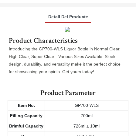
Detall Del Producte
Product Characteristics
Introducing the GP700-WLS Liquor Bottle in Normal Clear,
High Clear, Super Clear - Various Sizes Available. Sleek
design, durability, and versatility make it the perfect choice
for showcasing your spirits. Get yours today!
Product Parameter
Item No.
GP700-WLS
Filling Capacity
700ml
Brimful Capacity
726ml ± 10ml