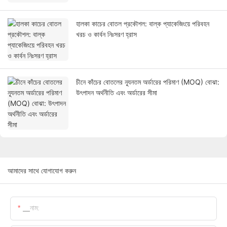
হালকা কাচের বোতল প্রকৌশল: বাল্ক প্যাকেজিংয়ে পরিবহন
খরচ ও কার্বন নিঃসরণ হ্রাস
চীনে কাঁচের বোতলের ন্যূনতম অর্ডারের পরিমাণ (MOQ) বোঝা:
উৎপাদন অর্থনীতি এবং অর্ডারের সীমা
আমাদের সাথে যোগাযোগ করুন
▁নাম: