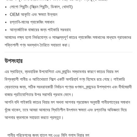
লোগো প্রিন্টিং (স্ক্রিন প্রিন্টিং, ডিকাল, খোদাই)
OEM আকৃতি এবং ক্ষমতা উন্নয়ন
রপ্তানি-মানের প্যাকেজিং সমাধান
আন্তর্জাতিক বাজারের জন্য পাইকারি সরবরাহ
আমাদের লক্ষ্য হলো নির্ভরযোগ্য ও সামঞ্জস্যপূর্ণ কাচের প্যাকেজিং সমাধানের মাধ্যমে গ্রাহকদের
শক্তিশালী পণ্য অবস্থান তৈরিতে সহায়তা করা।
উপসংহার
এর স্থায়িত্ব, ব্যবহারিক উপযোগিতা এবং ব্র্যান্ডিং সম্ভাবনার কারণে কাচের বিয়ার মগ
বিশ্বব্যাপী পানীয় ও আতিথেয়তা শিল্পে একটি অপরিহার্য পণ্য হিসেবে রয়ে গেছে। পাইকারি
ক্রেতাদের জন্য, সঠিক সরবরাহকারী নির্বাচন পণ্যের গুণমান, ব্র্যান্ডের উপস্থাপন এবং দীর্ঘমেয়াদী
বাজার প্রতিযোগিতার উপর সরাসরি প্রভাব ফেলে।
আপনি যদি পাইকারি কাচের বিয়ার মগ অথবা আপনার প্রয়োজন অনুযায়ী পানীয়পাত্রের সমাধান
খুঁজে থাকেন, তবে আমরা আমাদের স্থিতিশীল উৎপাদন ক্ষমতা এবং রপ্তানির অভিজ্ঞতা দিয়ে
আপনার ব্যবসাকে সহায়তা করতে প্রস্তুত।
পানীয় পরিবেশনের জন্য হাতল সহ ৩৩৫ মিলি গ্লাস বিয়ার মগ