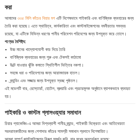
করা
আমাদের
৩৩৫ মিলি কাঁচের বিয়ার মগ
এটি বিশেষভাবে পাইকারি এবং বাণিজ্যিক ব্যবহারের জন্য
তৈরি করা হয়েছে। এতে স্থায়িত্ব, কার্যকারিতা এবং কাস্টমাইজেশনের নমনীয়তার সমন্বয়
রয়েছে, যা এটিকে বিভিন্ন ধরণের পানীয় পরিবেশন পরিবেশের জন্য উপযুক্ত করে তোলে।
পণ্যের বৈশিষ্ট্য:
উচ্চ মানের খাদ্যোপযোগী কাচ দিয়ে তৈরি
বাণিজ্যিক ব্যবহারের জন্য পুরু এবং টেকসই কাঠামো
উল্টে যাওয়ার ঝুঁকি কমাতে স্থিতিশীল ভিত্তির নকশা।
সহজে ধরা ও পরিবেশনের জন্য আরামদায়ক হাতল।
ব্র্যান্ডিং এবং সজ্জার জন্য উপযুক্ত স্বচ্ছ পৃষ্ঠতল।
এই মডেলটি বার, রেস্তোরাঁ, হোটেল, ব্রুয়ারি এবং প্রচারমূলক অনুষ্ঠানে ব্যাপকভাবে ব্যবহৃত
হয়।
পাইকারি ও কাস্টম গ্লাসওয়্যার সমাধান
চিয়ার প্যাকেজিং-এ আমরা বিশ্বব্যাপী পানীয় ব্র্যান্ড, পাইকারী বিক্রেতা এবং আতিথেয়তা
সরবরাহকারীদের জন্য পেশাদার কাঁচের সামগ্রী সমাধান প্রদানে বিশেষায়িত।
আমরা সম্পূর্ণ কাস্টমাইজেশন বিকল্প সমর্থন করি, যার মধ্যে অন্তর্ভুক্ত রয়েছে: