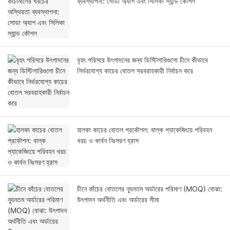
ব্যবস্থাপনা: সোডা অ্যাশ এবং সিলিকা স্যান্ড কৌশল
বৃহৎ পরিসরে উৎপাদনের জন্য ডিস্টিলারিগুলো চীনে কীভাবে
নির্ভরযোগ্য কাচের বোতল সরবরাহকারী নির্বাচন করে
হালকা কাচের বোতল প্রকৌশল: বাল্ক প্যাকেজিংয়ে পরিবহন
খরচ ও কার্বন নিঃসরণ হ্রাস
চীনে কাঁচের বোতলের ন্যূনতম অর্ডারের পরিমাণ (MOQ) বোঝা:
উৎপাদন অর্থনীতি এবং অর্ডারের সীমা