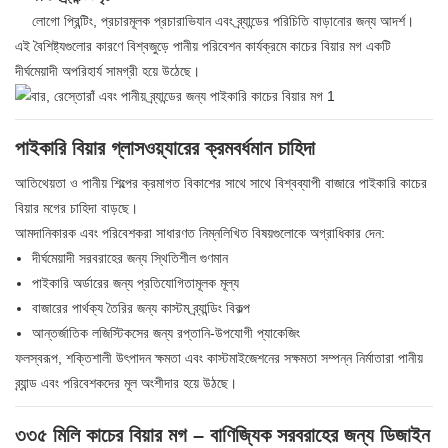
লোগো প্রিন্টিং, প্রচারমূলক প্রচারাভিযান এবং ব্র্যান্ডের পরিচিতি বাড়ানোর জন্য আদর্শ।
এই বৈশিষ্ট্যগুলোর কারণে বিশ্বজুড়ে পানীয় পরিবেশন কার্যক্রমে কাচের বিয়ার মগ একটি
দীর্ঘমেয়াদী অপরিহার্য সামগ্রী হয়ে উঠেছে।
পাইকারি বিয়ার গ্লাসওয়্যারের ক্রমবর্ধমান চাহিদা
আতিথেয়তা ও পানীয় শিল্পের ক্রমাগত বিকাশের সাথে সাথে বিশ্বব্যাপী বাজারে পাইকারি কাচের
বিয়ার মগের চাহিদা বাড়ছে।
আমদানিকারক এবং পরিবেশকরা সাধারণত নিম্নলিখিত বিষয়গুলোকে অগ্রাধিকার দেন:
দীর্ঘমেয়াদী সরবরাহের জন্য স্থিতিশীল গুণমান
পাইকারি অর্ডারের জন্য প্রতিযোগিতামূলক মূল্য
বাজারের পার্থক্য তৈরির জন্য কাস্টম ব্র্যান্ডিং বিকল্প
আন্তর্জাতিক লজিস্টিকসের জন্য রপ্তানি-উপযোগী প্যাকেজিং
ফলস্বরূপ, শক্তিশালী উৎপাদন ক্ষমতা এবং কাস্টমাইজেশনের সক্ষমতা সম্পন্ন নির্মাতারা পানীয়
ব্র্যান্ড এবং পরিবেশকদের মূল অংশীদার হয়ে উঠছে।
৩৩৫ মিলি কাচের বিয়ার মগ – বাণিজ্যিক সরবরাহের জন্য ডিজাইন