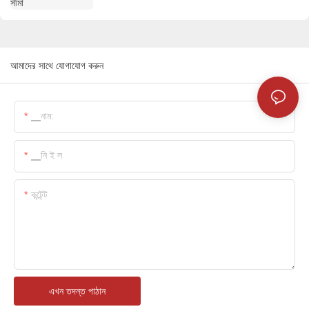
আমাদের সাথে যোগাযোগ করুন
▁নাম:
▁নি ই ল
কন্টেন্ট
এখন তদন্ত পাঠান