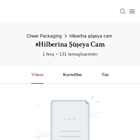
Cheer Packaging
hilberîna şûşeya cam
#hilberîna Şûşeya Cam
1 ferq
131 temaşîvarimên
Videos
Kurtefîlm
Tişt