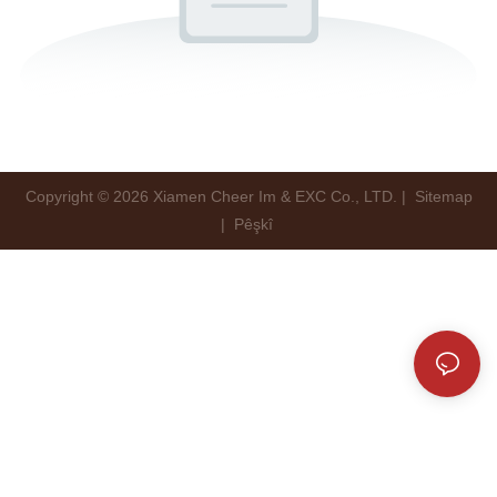
Copyright © 2026 Xiamen Cheer Im & EXC Co., LTD. |
Sitemap
|
Pêşkî