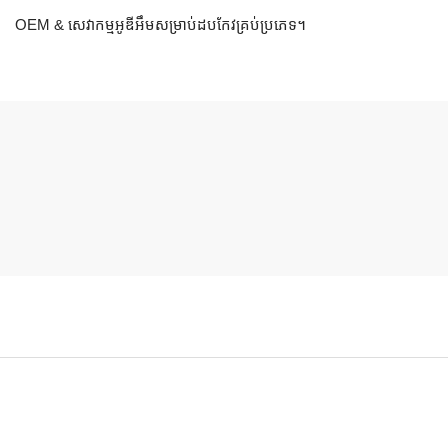
OEM & សេវាកម្មអូឌីអឹមសម្រាប់ដបកែវគ្រប់ប្រភេទ។