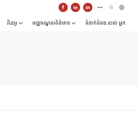
វីដេអូ
មជ្ឈមណ្ឌលព័ត៌មាន
ទំនាក់ទំនង របស់ អ្នក