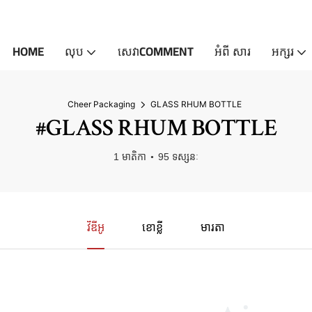
HOME
លុប
សេវាCOMMENT
អំពី សារ
អក្សរ
Cheer Packaging
GLASS RHUM BOTTLE
#GLASS RHUM BOTTLE
1 មាតិកា
95 ទស្សនៈ
វីឌីអូ
ខោខ្លី
មារតា