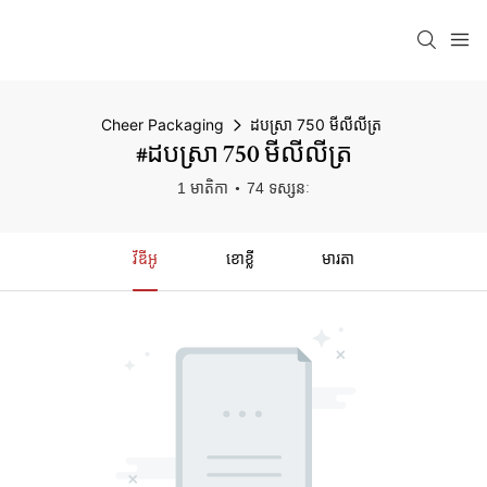
Cheer Packaging
ដបស្រា 750 មីលីលីត្រ
#ដបស្រា 750 មីលីលីត្រ
1 មាតិកា
74 ទស្សនៈ
វីឌីអូ
ខោខ្លី
មារតា