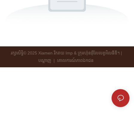
រក្សាសិទ្ធិ© 2025 Xiamen រីករាយ Imp & ក្រុមហ៊ុនអ៊ីលែលខូអិលធីឌី។ |
បណ្ដាញ
|
គោលការណ៍​ភាព​ឯកជន