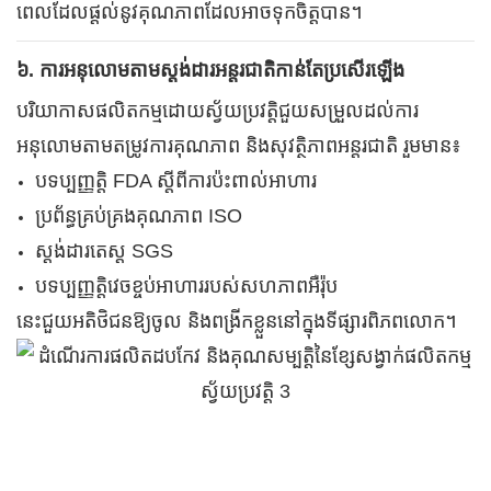
ពេលដែលផ្តល់នូវគុណភាពដែលអាចទុកចិត្តបាន។
៦. ការអនុលោមតាមស្តង់ដារអន្តរជាតិកាន់តែប្រសើរឡើង
បរិយាកាសផលិតកម្មដោយស្វ័យប្រវត្តិជួយសម្រួលដល់ការ
អនុលោមតាមតម្រូវការគុណភាព និងសុវត្ថិភាពអន្តរជាតិ រួមមាន៖
បទប្បញ្ញត្តិ FDA ស្តីពីការប៉ះពាល់អាហារ
ប្រព័ន្ធគ្រប់គ្រងគុណភាព ISO
ស្តង់ដារតេស្ត SGS
បទប្បញ្ញត្តិវេចខ្ចប់អាហាររបស់សហភាពអឺរ៉ុប
នេះជួយអតិថិជនឱ្យចូល និងពង្រីកខ្លួននៅក្នុងទីផ្សារពិភពលោក។