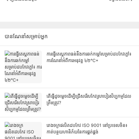
បានណែនាំសម្រាប់អ្នក
ការធ្វើតេស្តភាពធន់នឹងការឆក់កម្ដៅសម្រាប់ដបកែវក្តៅ៖
ការណែនាំអំពីការអនុវត្ត ៤២°C+
តើធ្វើដូចម្តេចដើម្បីជ្រើសរើសកែវស្រាបៀរសិប្បកម្មដែល
ត្រឹមត្រូវ?
រោងចក្រផលិតដបកែវ ISO 9001 នៅប្រទេសចិន៖
កាត់បន្ថយហានិភ័យនៃការផ្គត់ផ្គង់