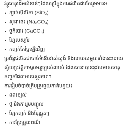
វត្ថុធាតុដើមសំខាន់ៗដែលប្រើក្នុងការផលិតដបកែវរួមមាន៖
ខ្សាច់ស៊ីលីកា (SiO₂)
សូដាផេះ (Na₂CO₃)
ថ្មកំបោរ (CaCO₃)
ហ្វែលស្ប៉ារ
កញ្ចក់កែច្នៃឡើងវិញ
ប្រព័ន្ធ​ផលិត​ជា​បាច់​ទំនើប​វាស់​ស្ទង់ និង​លាយ​សម្ភារៈ​ទាំងនេះ​ដោយ​
ស្វ័យប្រវត្តិ​តាម​រូបមន្ត​ច្បាស់លាស់ ដែល​ធានា​បាន​នូវ​សមាសធាតុ​
កញ្ចក់​ដែល​មាន​ស្ថេរភាព។
ការ​រៀបចំ​បាច់​ត្រឹមត្រូវ​ជួយ​កាត់​បន្ថយ៖
ពពុះខ្យល់
ថ្ម និងការរួមបញ្ចូល
ខ្សែកញ្ចក់ និងខ្សែឆ្នូតៗ
ការប្រែប្រួលពណ៌