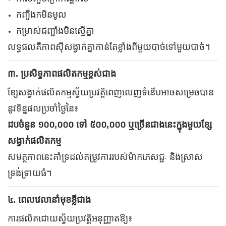
កញ្ចឹងក​មិន​មូល
កម្រាស់ជញ្ជាំងមិនស្មើគ្នា
លទ្ធផលគឺភាពស៊ីសង្វាក់គ្នាកាន់តែខ្លាំងពីមួយបាច់ទៅមួយបាច់។
៣. ប្រសិទ្ធភាពផលិតកម្មខ្ពស់ជាង
ខ្សែសង្វាក់ផលិតកម្មស្វ័យប្រវត្តិពេញលេញទំនើបអាចសម្រេចបាន
នូវទិន្នផលប្រចាំថ្ងៃនៃ៖
ដបចំនួន ១០០,០០០ ទៅ ៥០០,០០០ ឬច្រើនជាងនេះក្នុងមួយខ្សែ
សង្វាក់ផលិតកម្ម
សមត្ថភាពនេះគាំទ្រដល់តម្រូវការរបស់ម៉ាកភេសជ្ជៈ និងស្រាស
ទ្រង់ទ្រាយធំ។
៤. ពេលវេលានាំមុខខ្លីជាង
ការផលិតដោយស្វ័យប្រវត្តិអនុញ្ញាតឱ្យ៖