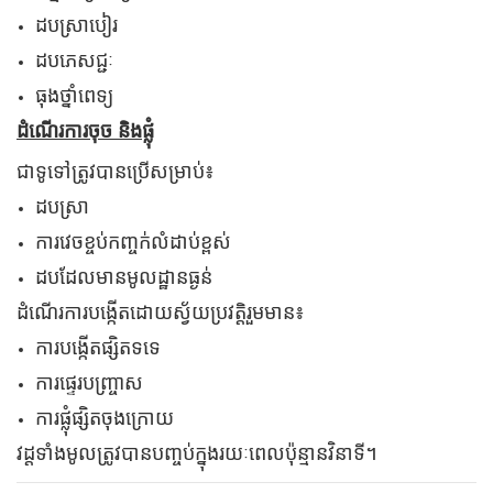
ដបស្រាបៀរ
ដបភេសជ្ជៈ
ធុង​ថ្នាំពេទ្យ
ដំណើរការចុច និងផ្លុំ
ជាទូទៅត្រូវបានប្រើសម្រាប់៖
ដបស្រា
ការវេចខ្ចប់កញ្ចក់លំដាប់ខ្ពស់
ដបដែលមានមូលដ្ឋានធ្ងន់
ដំណើរការបង្កើតដោយស្វ័យប្រវត្តិរួមមាន៖
ការបង្កើតផ្សិតទទេ
ការផ្ទេរបញ្ច្រាស
ការផ្លុំផ្សិតចុងក្រោយ
វដ្តទាំងមូលត្រូវបានបញ្ចប់ក្នុងរយៈពេលប៉ុន្មានវិនាទី។