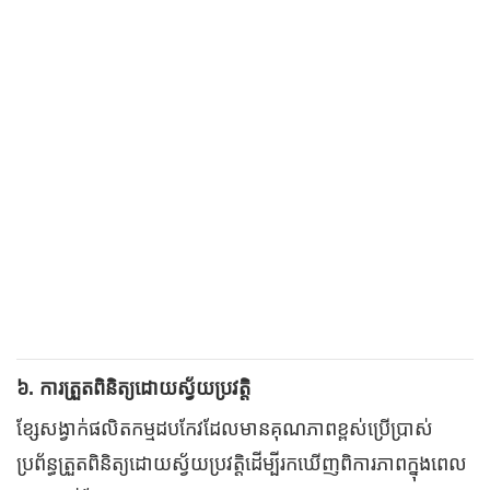
៦. ការត្រួតពិនិត្យដោយស្វ័យប្រវត្តិ
ខ្សែសង្វាក់ផលិតកម្មដបកែវដែលមានគុណភាពខ្ពស់ប្រើប្រាស់
ប្រព័ន្ធត្រួតពិនិត្យដោយស្វ័យប្រវត្តិដើម្បីរកឃើញពិការភាពក្នុងពេល