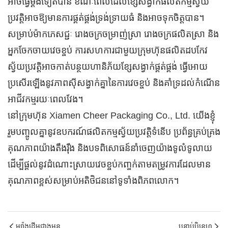
អាចធ្វើម្តងទៀតបាន ខណៈពេលដែលខ្សែសង្វាក់ផលិតកម្មស្វ័យ
ប្រវត្តិអាចឱ្យមានការផ្គត់ផ្គង់ទ្រង់ទ្រាយធំ និងអាចទុកចិត្តបាន។
សម្រាប់ម៉ាកភេសជ្ជៈ រោងចក្រចម្រាញ់ស្រា រោងចក្រផលិតស្រា និង
អ្នកចែកចាយវេចខ្ចប់ ការសហការជាមួយក្រុមហ៊ុនផលិតដបកែវ
ស្វ័យប្រវត្តិអាចកាត់បន្ថយហានិភ័យខ្សែសង្វាក់ផ្គត់ផ្គង់ ធ្វើអោយ
ប្រសើរឡើងនូវភាពស៊ីសង្វាក់គ្នានៃការវេចខ្ចប់ និងគាំទ្រដល់កំណើន
អាជីវកម្មរយៈពេលវែង។
នៅក្រុមហ៊ុន Xiamen Cheer Packaging Co., Ltd. យើងខ្ញុំ
រួមបញ្ចូលគ្នានូវឧបករណ៍ផលិតកម្មស្វ័យប្រវត្តិទំនើប ប្រព័ន្ធគ្រប់គ្រង
គុណភាពយ៉ាងតឹងរ៉ឹង និងបទពិសោធន៍នាំចេញយ៉ាងទូលំទូលាយ
ដើម្បីផ្តល់នូវដំណោះស្រាយវេចខ្ចប់កញ្ចក់តាមតម្រូវការដែលមាន
គុណភាពខ្ពស់សម្រាប់អតិថិជននៅទូទាំងពិភពលោក។
ម្យ៉ាងដើមជាងមុន
បន្ទាប់បិនេហ