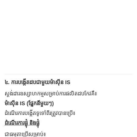
៤. ការបង្កើតដបជាមួយម៉ាស៊ីន IS
ស្តង់ដារឧស្សាហកម្មសម្រាប់ការផលិតដបកែវគឺ៖
ម៉ាស៊ីន IS (ផ្នែកនីមួយៗ)
ដំណើរការបង្កើតទូទៅពីរត្រូវបានប្រើ៖
ដំណើរការផ្លុំ និងផ្លុំ
ជាធម្មតាប្រើសម្រាប់៖