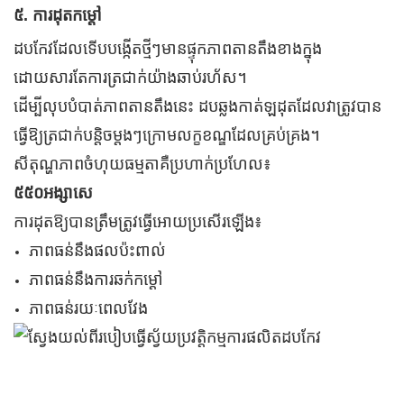
៥. ការដុតកម្ដៅ
ដបកែវដែលទើបបង្កើតថ្មីៗមានផ្ទុកភាពតានតឹងខាងក្នុង
ដោយសារតែការត្រជាក់យ៉ាងឆាប់រហ័ស។
ដើម្បីលុបបំបាត់ភាពតានតឹងនេះ ដបឆ្លងកាត់ឡដុតដែលវាត្រូវបាន
ធ្វើឱ្យត្រជាក់បន្តិចម្តងៗក្រោមលក្ខខណ្ឌដែលគ្រប់គ្រង។
សីតុណ្ហភាពចំហុយធម្មតាគឺប្រហាក់ប្រហែល៖
៥៥០អង្សាសេ
ការដុតឱ្យបានត្រឹមត្រូវធ្វើអោយប្រសើរឡើង៖
ភាពធន់នឹងផលប៉ះពាល់
ភាពធន់នឹងការឆក់កម្ដៅ
ភាពធន់រយៈពេលវែង