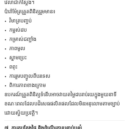
វេលាជាក់ស្តែង។
ប៉ារ៉ាម៉ែត្រត្រួតពិនិត្យរួមមាន៖
វិមាត្របញ្ចប់
កម្ពស់ដប
កម្រាស់ជញ្ជាំង
ភាពមូល
ស្នាមប្រេះ
ពពុះ
ការរួមបញ្ចូលពីបរទេស
ពិការភាពខាងក្រោម
ឧបករណ៍ត្រួតពិនិត្យទំនើបអាចវាយតម្លៃដបរាប់រយក្នុងមួយនាទី
ខណៈពេលដែលបដិសេធផលិតផលដែលមិនអនុលោមតាមច្បាប់
ដោយស្វ័យប្រវត្តិ។
៧. ការតុបតែងផ្ទៃ និងដំណើរការបន្ទាប់បន្សំ