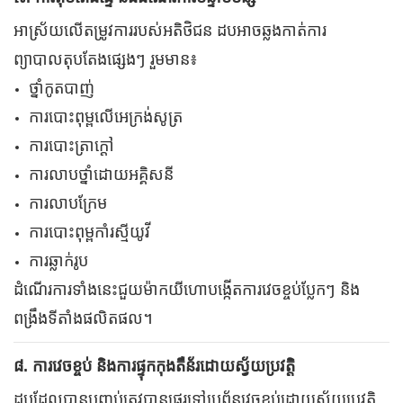
អាស្រ័យលើតម្រូវការរបស់អតិថិជន ដបអាចឆ្លងកាត់ការ
ព្យាបាលតុបតែងផ្សេងៗ រួមមាន៖
ថ្នាំកូតបាញ់
ការបោះពុម្ពលើអេក្រង់សូត្រ
ការបោះត្រាក្តៅ
ការ​លាប​ថ្នាំ​ដោយ​អគ្គិសនី
ការលាបក្រែម
ការបោះពុម្ពកាំរស្មីយូវី
ការ​ឆ្លាក់​រូប
ដំណើរការទាំងនេះជួយម៉ាកយីហោបង្កើតការវេចខ្ចប់ប្លែកៗ និង
ពង្រឹងទីតាំងផលិតផល។
៨. ការវេចខ្ចប់ និងការផ្ទុកកុងតឺន័រដោយស្វ័យប្រវត្តិ
ដបដែលបានបញ្ចប់ត្រូវបានផ្ទេរទៅប្រព័ន្ធវេចខ្ចប់ដោយស្វ័យប្រវត្តិ