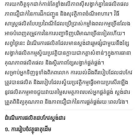
ការយកចិត្តទុកដាក់កាន់តែខ្លាំងលើភាពស៊ីសង្វាក់គ្នានៃផលិតផល
ភាពជឿជាក់នៃការដឹកជញ្ជូន និងសុវត្ថិភាពចំណីអាហារ។ វិធី
សាស្រ្តផលិតបែបប្រពៃណីដែលប្រើប្រាស់កម្លាំងពលកម្មច្រើនលែង
អាចបំពេញតម្រូវការនៃការបញ្ជាទិញបរិមាណច្រើនទៀតហើយ។
សព្វថ្ងៃនេះ ដំណើរការផលិតដែលមានស្តង់ដាររួមផ្សំជាមួយនឹងខ្សែ
សង្វាក់ផលិតកម្មស្វ័យប្រវត្តិបានក្លាយជាកត្តាសំខាន់ៗក្នុងការធានា
គុណភាពផលិតផល និងស្ថិរភាពខ្សែសង្វាក់ផ្គត់ផ្គង់។
សម្រាប់អ្នកទិញទូទាំងពិភពលោក ការយល់ដឹងពីរបៀបដែលដបកែវ
ត្រូវបានផលិត និងរបៀបដែលស្វ័យប្រវត្តិកម្មធ្វើអោយប្រសើរឡើង
នូវផលិតកម្មអាចជួយវាយតម្លៃសមត្ថភាពរបស់អ្នកផ្គត់ផ្គង់ ស្តង់ដារ
ត្រួតពិនិត្យគុណភាព និងភាពជឿជាក់នៃការផ្គត់ផ្គង់រយៈពេលវែង។
ដំណើរការផលិតដបកែវស្តង់ដារ
១. ការរៀបចំវត្ថុធាតុដើម