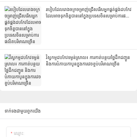
របៀបដែលរោងចក្រចម្រាញ់ជ្រើសរើសអ្នកផ្គត់ផ្គង់ដបកែវ
ដែលអាចទុកចិត្តបាននៅក្នុងប្រទេសចិនសម្រាប់ការផលិត
បរិមាណច្រើន
វិស្វកម្មដបកែវទម្ងន់ស្រាល៖ ការកាត់បន្ថយថ្លៃដឹកជញ្ជូន
និងការបំភាយកាបូនក្នុងការវេចខ្ចប់បរិមាណច្រើន
ទាក់ទងជាមួយពួកយើង
ឈ្មោះ: