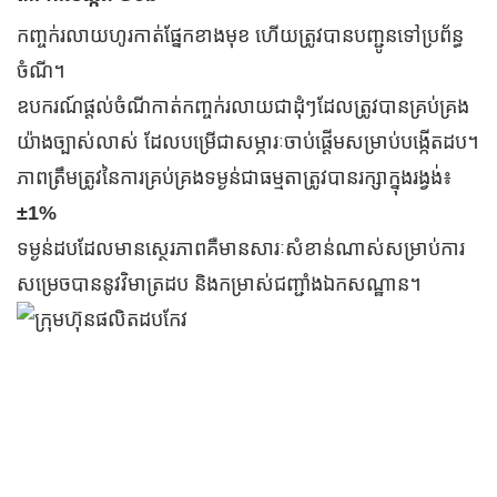
កញ្ចក់រលាយហូរកាត់ផ្នែកខាងមុខ ហើយត្រូវបានបញ្ជូនទៅប្រព័ន្ធ
ចំណី។
ឧបករណ៍​ផ្តល់​ចំណី​កាត់​កញ្ចក់​រលាយ​ជា​ដុំៗ​ដែល​ត្រូវ​បាន​គ្រប់គ្រង​
យ៉ាង​ច្បាស់លាស់ ដែល​បម្រើ​ជា​សម្ភារៈ​ចាប់ផ្តើម​សម្រាប់​បង្កើត​ដប។
ភាពត្រឹមត្រូវនៃការគ្រប់គ្រងទម្ងន់ជាធម្មតាត្រូវបានរក្សាក្នុងរង្វង់៖
±1%
ទម្ងន់​ដប​ដែល​មាន​ស្ថេរភាព​គឺ​មាន​សារៈសំខាន់​ណាស់​សម្រាប់​ការ
សម្រេចបាន​នូវ​វិមាត្រ​ដប និង​កម្រាស់​ជញ្ជាំង​ឯកសណ្ឋាន។