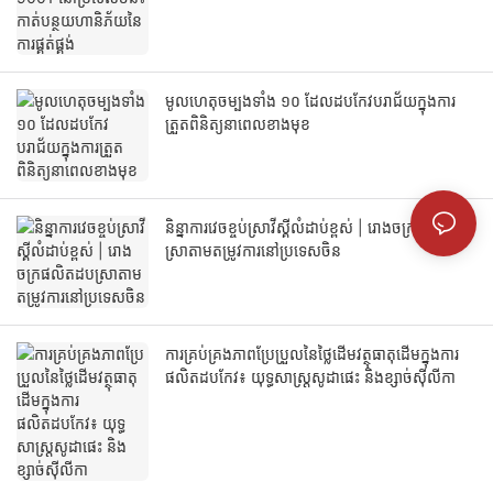
មូលហេតុចម្បងទាំង ១០ ដែលដបកែវបរាជ័យក្នុងការ
ត្រួតពិនិត្យនាពេលខាងមុខ
និន្នាការវេចខ្ចប់ស្រាវីស្គីលំដាប់ខ្ពស់ | រោងចក្រផលិតដប
ស្រាតាមតម្រូវការនៅប្រទេសចិន
ការគ្រប់គ្រងភាពប្រែប្រួលនៃថ្លៃដើមវត្ថុធាតុដើមក្នុងការ
ផលិតដបកែវ៖ យុទ្ធសាស្ត្រសូដាផេះ និងខ្សាច់ស៊ីលីកា