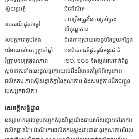
ស្វ័យប្រវត្តិ
អ៊ីនធឺណិត
ភាពត្រឹមត្រូវនៃការគ្រប់គ្រង
ឧបករណ៍ដុតកម្ដៅ
សីតុណ្ហភាព
សមត្ថភាពតុបតែង
ដំណោះស្រាយវេចខ្ចប់តែមួយកន្លែង
បរិមាណនាំចេញប្រចាំឆ្នាំ
បទពិសោធន៍ផ្គត់ផ្គង់អន្តរជាតិ
វិញ្ញាបនបត្រគុណភាព
ISO, SGS និងស្តង់ដារពាក់ព័ន្ធ
សូចនាករទាំងនេះផ្តល់នូវការយល់ដឹងដ៏មានតម្លៃអំពីស្ថេរភាព
ផលិតកម្ម ភាពស៊ីសង្វាក់គ្នានៃគុណភាព និងសមត្ថភាពដឹកជញ្ជូន
របស់អ្នកផលិត។
សេចក្តីសន្និដ្ឋាន
ឧស្សាហកម្មវេចខ្ចប់កញ្ចក់កំពុងវិវឌ្ឍយ៉ាងឆាប់រហ័សឆ្ពោះទៅរកការ
ផលិតឆ្លាតវៃ។ ដំណើរការផលិតកម្មស្តង់ដារធានានូវគុណភាពដែល