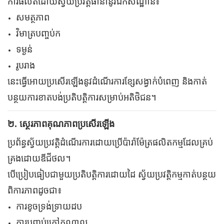
ការផលិតដោយស្វ័យប្រវត្តិធានានូវឯកសណ្ឋាន៖
សមត្ថភាព
វិមាត្របញ្ចប់ក
ទម្ងន់
រូបរាង
នេះធ្វើអោយប្រសើរឡើងនូវដំណើរការខ្សែសង្វាក់បំពេញ និងកាត់
បន្ថយការខាតបង់ប្រតិបត្តិការសម្រាប់អតិថិជន។
២. ស្ថេរភាពគុណភាពប្រសើរឡើង
ប្រព័ន្ធស្វ័យប្រវត្តិដំណើរការដោយប្រើប៉ារ៉ាម៉ែត្រផលិតកម្មដែលគ្រប់
គ្រងដោយឌីជីថល។
បើប្រៀបធៀបជាមួយប្រតិបត្តិការដោយដៃ ស្វ័យប្រវត្តិកម្មកាត់បន្ថយ
ពិការភាពដូចជា៖
ការខូចទ្រង់ទ្រាយដប
ការបញ្ចប់ក្រៅកណ្តាល