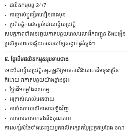
ផលិតកម្មបន្ត 24/7
ការផ្លាស់ប្តូរផ្សិតលឿនជាងមុន
ប្រតិបត្តិការវេចខ្ចប់ដោយស្វ័យប្រវត្តិ
សមត្ថភាពទាំងនេះជួយកាត់បន្ថយពេលវេលាដឹកជញ្ជូន និងបង្កើន
ប្រសិទ្ធភាពការឆ្លើយតបរបស់ខ្សែសង្វាក់ផ្គត់ផ្គង់។
៥. ថ្លៃដើមផលិតកម្មសរុបទាបជាង
ទោះបីជាស្វ័យប្រវត្តិកម្មតម្រូវឱ្យមានការវិនិយោគដើមទុនច្រើន
ក៏ដោយ វាកាត់បន្ថយយ៉ាងខ្លាំងនូវ៖
ថ្លៃដើមកម្លាំងពលកម្ម
អត្រាសំណល់អេតចាយ
ការចំណាយលើការងារឡើងវិញ
ការទាមទារទាក់ទងនឹងគុណភាព
ការសន្សំសំចៃទាំងនេះជួយអ្នកផលិតរក្សាតម្លៃប្រកួតប្រជែង ខណៈ