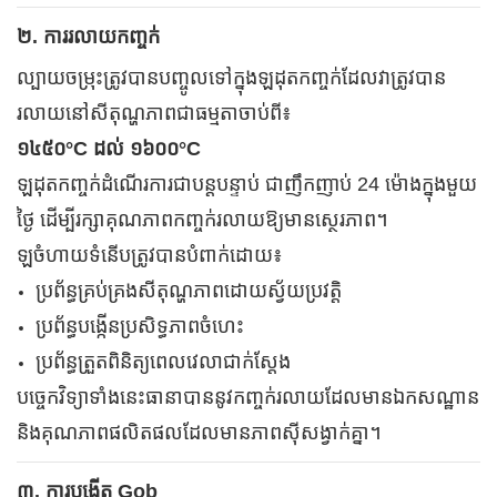
២. ការរលាយកញ្ចក់
ល្បាយចម្រុះត្រូវបានបញ្ចូលទៅក្នុងឡដុតកញ្ចក់ដែលវាត្រូវបាន
រលាយនៅសីតុណ្ហភាពជាធម្មតាចាប់ពី៖
១៤៥០°C ដល់ ១៦០០°C
ឡដុតកញ្ចក់ដំណើរការជាបន្តបន្ទាប់ ជាញឹកញាប់ 24 ម៉ោងក្នុងមួយ
ថ្ងៃ ដើម្បីរក្សាគុណភាពកញ្ចក់រលាយឱ្យមានស្ថេរភាព។
ឡចំហាយទំនើបត្រូវបានបំពាក់ដោយ៖
ប្រព័ន្ធគ្រប់គ្រងសីតុណ្ហភាពដោយស្វ័យប្រវត្តិ
ប្រព័ន្ធបង្កើនប្រសិទ្ធភាពចំហេះ
ប្រព័ន្ធត្រួតពិនិត្យពេលវេលាជាក់ស្តែង
បច្ចេកវិទ្យាទាំងនេះធានាបាននូវកញ្ចក់រលាយដែលមានឯកសណ្ឋាន
និងគុណភាពផលិតផលដែលមានភាពស៊ីសង្វាក់គ្នា។
៣. ការបង្កើត Gob