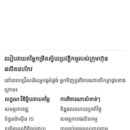
របៀបវាយតម្លៃកម្រិតស្វ័យប្រវត្តិកម្មរបស់ក្រុមហ៊ុន
ផលិតដបកែវ
នៅពេលជ្រើសរើសអ្នកផ្គត់ផ្គង់ អ្នកទិញគួរពិចារណាលើកត្តាដូចខាង
ក្រោម៖
លក្ខណៈវិនិច្ឆ័យវាយតម្លៃ
ការពិចារណាសំខាន់ៗ
សមត្ថភាពឡ
ទិន្នផលរលាយប្រចាំថ្ងៃ
ចំនួនម៉ាស៊ីន IS
សមត្ថភាពផលិតកម្ម
ប្រព័ន្ធត្រួតពិនិត្យដោយ
ការគ្រប់គ្រងគុណភាពតាម