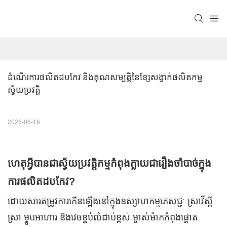
ដំណើរការផលិតដបកែវ និងគុណសម្បត្តិនៃខ្សែសង្វាក់ផលិតកម្ម
ស្វ័យប្រវត្តិ
2026-06-16
ហេតុអ្វីបានជាស្វ័យប្រវត្តិកម្មកំពុងក្លាយជារឿងចាំបាច់ក្នុង
ការផលិតដបកែវ?
ដោយសារតម្រូវការកើនឡើងនៅក្នុងឧស្សាហកម្មភេសជ្ជៈ ស្រាវីស្គី
ស្រា ម្ហូបអាហារ និងវេចខ្ចប់លំដាប់ខ្ពស់ ម្ចាស់ម៉ាកកំពុងផ្តោត