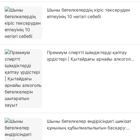
Шыны бөтелкелердің кіріс тексеруден
өтпеуінің 10 негізгі себебі
Премиум спиртті ішімдіктерді қаптау
үрдістері | Қытайдағы арнайы алкоголь
бөтелкелерін шығаратын зауыт
Шыны бөтелкелер өндірісіндегі шикізат
құнының құбылмалылығын басқару:
сода күлі және кремний құмы