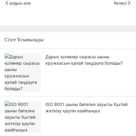
алдын ала
Келесі
Сізге Ұсынылады
Дұрыс қолөнер сырасы шыны
кружкасын қалай таңдауға болады?
ISO 9001 шыны бөтелке зауыты Қытай:
жеткізу қаупін азайтыңыз