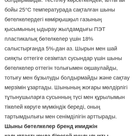
болдырмайды. Тестілеу көрсеткендей, алты ай
бойы 25°C температурада сақталған шыны
бөтелкелердегі көмірқышқыл газының
қысымының ыдырау жылдамдығы ПЭТ
пластикалық бөтелкелер үшін 18%
салыстырғанда 5%-дан аз. Шырын мен шай
сияқты оттегіге сезімтал сусындар үшін шыны
бөтелкелер оттегін толығымен оқшаулайды,
тотығу мен бұзылуды болдырмайды және сақтау
мерзімін ұзартады. Шынының жоғары мөлдірлігі
тұтынушыларға сусынның түсі мен құрылымын
тікелей көруге мүмкіндік береді, оның
тартымдылығы мен сенімділігін арттырады.
Шыны бөтелкелер бренд имиджін