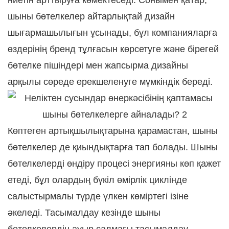
ниетін арттыруға көмектеседі. Сонымен қатар,
шыны бөтелкелер айтарлықтай дизайн
шығармашылығын ұсынады, бұл компанияларға
өздерінің бренд тұлғасын көрсетуге және бірегей
бөтелке пішіндері мен жапсырма дизайны
арқылы сөреде ерекшеленуге мүмкіндік береді.
Көптеген артықшылықтарына қарамастан, шыны
бөтелкелер де қиындықтарға тап болады. Шыны
бөтелкелерді өндіру процесі энергияны көп қажет
етеді, бұл олардың бүкіл өмірлік циклінде
салыстырмалы түрде үлкен көміртегі ізіне
әкеледі. Тасымалдау кезінде шыны