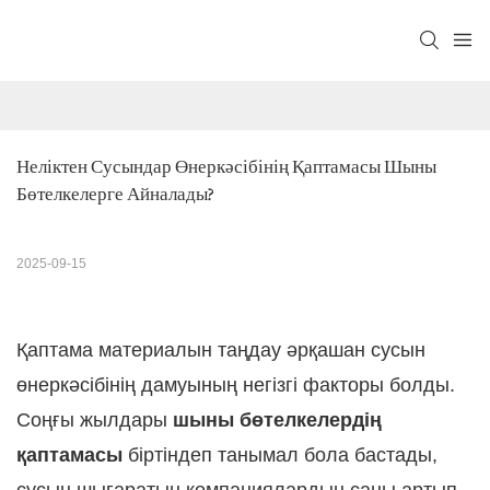
Неліктен Сусындар Өнеркәсібінің Қаптамасы Шыны 
Бөтелкелерге Айналады?
2025-09-15
Қаптама материалын таңдау әрқашан сусын
өнеркәсібінің дамуының негізгі факторы болды.
Соңғы жылдары
шыны бөтелкелердің
қаптамасы
біртіндеп танымал бола бастады,