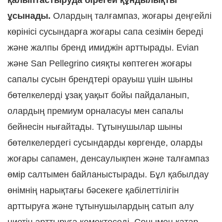
қалыптастыруда бірегей құндылықты
ұсынады.
Олардың талғампаз, жоғары деңгейлі
көрінісі сусындарға жоғары сапа сезімін береді
және жалпы бренд имиджін арттырады. Evian
және San Pellegrino сияқты көптеген жоғары
сапалы сусын брендтері орауыш үшін шыны
бөтелкелерді ұзақ уақыт бойы пайдаланып,
олардың премиум орналасуы мен сапалы
бейнесін нығайтады. Тұтынушылар шыны
бөтелкелердегі сусындарды көргенде, оларды
жоғары сапамен, денсаулықпен және талғампаз
өмір салтымен байланыстырады. Бұл қабылдау
өнімнің нарықтағы бәсекеге қабілеттілігін
арттыруға және тұтынушылардың сатып алу