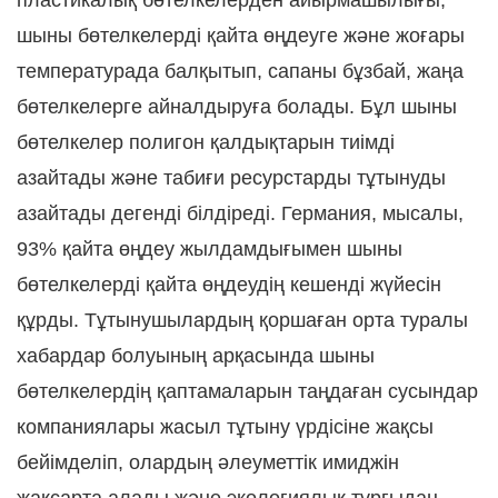
пластикалық бөтелкелерден айырмашылығы,
шыны бөтелкелерді қайта өңдеуге және жоғары
температурада балқытып, сапаны бұзбай, жаңа
бөтелкелерге айналдыруға болады. Бұл шыны
бөтелкелер полигон қалдықтарын тиімді
азайтады және табиғи ресурстарды тұтынуды
азайтады дегенді білдіреді. Германия, мысалы,
93% қайта өңдеу жылдамдығымен шыны
бөтелкелерді қайта өңдеудің кешенді жүйесін
құрды. Тұтынушылардың қоршаған орта туралы
хабардар болуының арқасында шыны
бөтелкелердің қаптамаларын таңдаған сусындар
компаниялары жасыл тұтыну үрдісіне жақсы
бейімделіп, олардың әлеуметтік имиджін