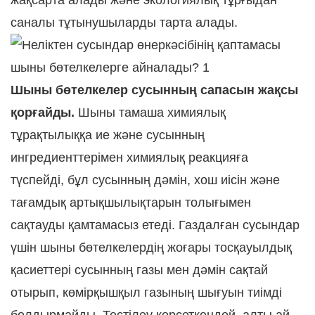
жақсарта алады және экологиялық тұрғыдан
саналы тұтынушыларды тарта алады.
Шыны бөтелкелер сусынның сапасын жақсы
қорғайды.
Шыны тамаша химиялық
тұрақтылыққа ие және сусынның
ингредиенттерімен химиялық реакцияға
түспейді, бұл сусынның дәмін, хош иісін және
тағамдық артықшылықтарын толығымен
сақтауды қамтамасыз етеді. Газдалған сусындар
үшін шыны бөтелкелердің жоғары тосқауылдық
қасиеттері сусынның газы мен дәмін сақтай
отырып, көмірқышқыл газының шығуын тиімді