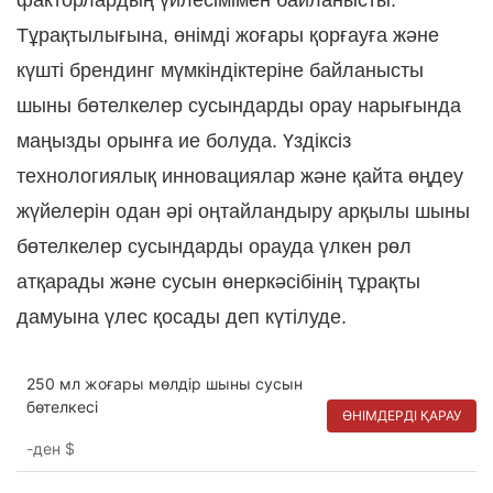
факторлардың үйлесімімен байланысты.
Тұрақтылығына, өнімді жоғары қорғауға және
күшті брендинг мүмкіндіктеріне байланысты
шыны бөтелкелер сусындарды орау нарығында
маңызды орынға ие болуда. Үздіксіз
технологиялық инновациялар және қайта өңдеу
жүйелерін одан әрі оңтайландыру арқылы шыны
бөтелкелер сусындарды орауда үлкен рөл
атқарады және сусын өнеркәсібінің тұрақты
дамуына үлес қосады деп күтілуде.
250 мл жоғары мөлдір шыны сусын
бөтелкесі
ӨНІМДЕРДІ ҚАРАУ
-ден
$