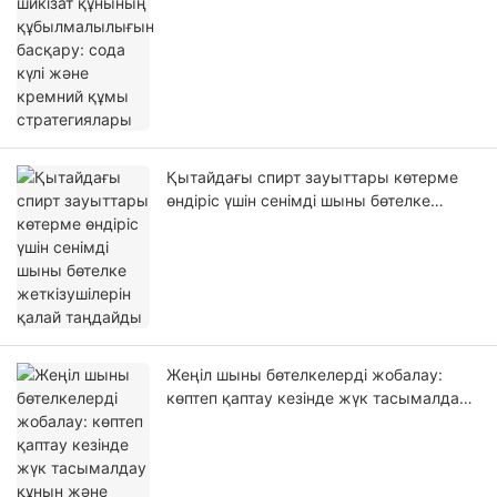
стратегиялары
Қытайдағы спирт зауыттары көтерме
өндіріс үшін сенімді шыны бөтелке
жеткізушілерін қалай таңдайды
Жеңіл шыны бөтелкелерді жобалау:
көптеп қаптау кезінде жүк тасымалдау
құнын және көміртегі шығарындыларын
азайту