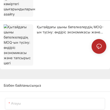
Қытайдағы шыны бөтелкелердің MOQ-
ын түсіну: өндіріс экономикасы және
тапсырыс шегі
Бізбен байланысыңыз
Атауы