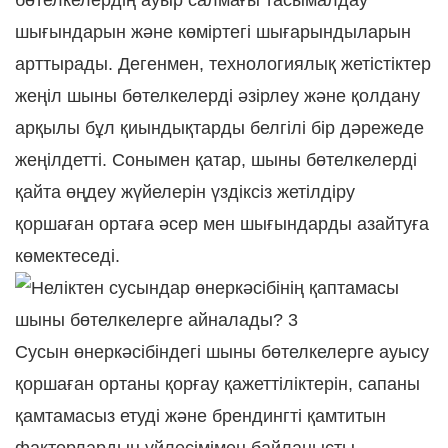
бөтелкелердің ауыр салмағы тасымалдау
шығындарын және көміртегі шығарындыларын
арттырады. Дегенмен, технологиялық жетістіктер
жеңіл шыны бөтелкелерді әзірлеу және қолдану
арқылы бұл қиындықтарды белгілі бір дәрежеде
жеңілдетті. Сонымен қатар, шыны бөтелкелерді
қайта өңдеу жүйелерін үздіксіз жетілдіру
қоршаған ортаға әсер мен шығындарды азайтуға
көмектеседі.
Сусын өнеркәсібіндегі шыны бөтелкелерге ауысу
қоршаған ортаны қорғау қажеттіліктерін, сапаны
қамтамасыз етуді және брендингті қамтитын