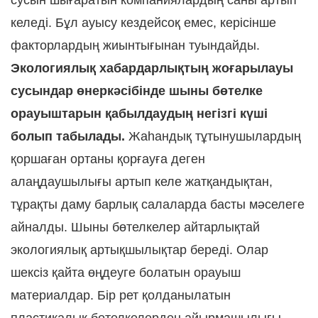
сусын шығаратын компаниялардың саны артып
келеді. Бұл ауысу кездейсоқ емес, керісінше
факторлардың жиынтығынан туындайды.
Экологиялық хабардарлықтың жоғарылауы
сусындар өнеркәсібінде шыны бөтелке
орауыштарын қабылдаудың негізгі күші
болып табылады.
Жаһандық тұтынушылардың
қоршаған ортаны қорғауға деген
алаңдаушылығы артып келе жатқандықтан,
тұрақты даму барлық салаларда басты мәселеге
айналды. Шыны бөтелкелер айтарлықтай
экологиялық артықшылықтар береді. Олар
шексіз қайта өңдеуге болатын орауыш
материалдар. Бір рет қолданылатын