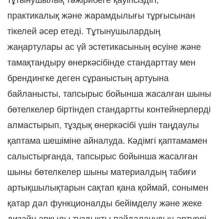
тұтынушылық тәжірибеге қауіпсіздігі,
практикалық және жарамдылығы тұрғысынан
тікелей әсер етеді. Тұтынушылардың
жаңартулары ас үй эстетикасының өсуіне және
тамақтандыру өнеркәсібінде стандарттау мен
брендингке деген сұраныстың артуына
байланысты, тапсырыс бойынша жасалған шыны
бөтелкелер біртіндеп стандартты контейнерлерді
алмастырып, тұздық өнеркәсібі үшін таңдаулы
қаптама шешіміне айналуда. Кәдімгі қаптамамен
салыстырғанда, тапсырыс бойынша жасалған
шыны бөтелкелер шыны материалдың табиғи
артықшылықтарын сақтап қана қоймай, сонымен
қатар дәл функционалды бейімделу және жеке