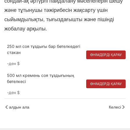
сондай-ақ әртүрлі пайдалану мәселелерін шешу
және тұтынушы тәжірибесін жақсарту үшін
сыйымдылықты, тығыздағышты және пішінді
жобалау арқылы.
250 мл соя тұздығы бар бөтелкедегі
стакан
ӨНІМДЕРДІ ҚАРАУ
-ден
$
500 мл кремень соя тұздығының
бөтелкесі
ӨНІМДЕРДІ ҚАРАУ
-ден
$
алдын ала
Келесі