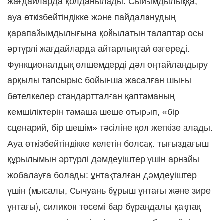
жағдайларда қолданылады. Сыйымдылыққа,
ауа өткізбейтіндікке және пайдаланудың
қарапайымдылығына қойылатын талаптар осы
әртүрлі жағдайларда айтарлықтай өзгереді.
Функционалдық өлшемдерді дәл оңтайландыру
арқылы тапсырыс бойынша жасалған шыны
бөтелкелер стандартталған қаптаманың
кемшіліктерін тамаша шеше отырып, «бір
сценарий, бір шешім» тәсіліне қол жеткізе алады.
Ауа өткізбейтіндікке келетін болсақ, тығыздағыш
құрылымын әртүрлі дәмдеуіштер үшін арнайы
жобалауға болады: ұнтақталған дәмдеуіштер
үшін (мысалы, Сычуань бұрыш ұнтағы және зире
ұнтағы), силикон төсемі бар бұрандалы қақпақ