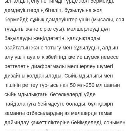
ылғалдың енуіне тиімді түрде жол бермейді,
дәмдеуіштердің бітеліп, бұзылуына жол
бермейді; сұйық дәмдеуіштер үшін (мысалы, соя
тұздығы және сірке суы), мөлшерлеуді дәл
бақылауды жеңілдететін, қалдықтарды
азайтатын және тотығу мен бұзылудың алдын
алу үшін ауа өткізбейтіндікке ие шүмек немесе
реттелетін диафрагмалы мөлшерлеу шүмегі
дизайны қолданылады. Сыйымдылығы мен
пішінін реттеу тұрғысынан 50 мл-250 мл шағын
сыйымдылықтағы бөтелкелерді үйде
пайдалануға бейімдеуге болады, бұл қазіргі
заманғы отбасылардың аз мөлшерде тамақ
дайындау қажеттіліктеріне бейімделеді, сонымен