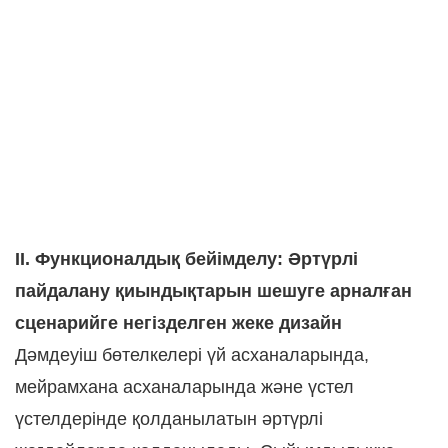
II. Функционалдық бейімделу: Әртүрлі
пайдалану қиындықтарын шешуге арналған
сценарийге негізделген жеке дизайн
Дәмдеуіш бөтелкелері үй асханаларында,
мейрамхана асханаларында және үстел
үстелдерінде қолданылатын әртүрлі