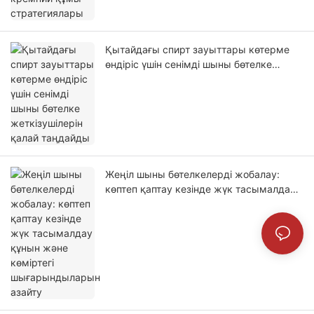
Қытайдағы спирт зауыттары көтерме
өндіріс үшін сенімді шыны бөтелке
жеткізушілерін қалай таңдайды
Жеңіл шыны бөтелкелерді жобалау:
көптеп қаптау кезінде жүк тасымалдау
құнын және көміртегі шығарындыларын
азайту