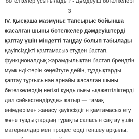
IV. Қысқаша мазмұны: Тапсырыс бойынша
жасалған шыны бөтелкелер дәмдеуіштерді
қаптау үшін міндетті таңдау болып табылады
Қауіпсіздікті қамтамасыз етуден бастап,
функционалдық жарамдылықтан бастап брендтің
мүмкіндіктерін кеңейтуге дейін, тұздықтарды
қаптау тұрғысынан арнайы жасалған шыны
бөтелкелердің негізгі құндылығы «қажеттіліктерді
дәл сәйкестендіруде» жатыр — тамақ
өнімдерімен жанасу қауіпсіздігін қамтамасыз ету
және тұздықтардың тұрақты сапасын сақтау үшін
материалдар мен процестерді теңшеу арқылы,