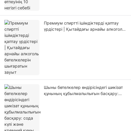
Премиум спиртті ішімдіктерді қаптау
үрдістері | Қытайдағы арнайы алкоголь
бөтелкелерін шығаратын зауыт
Шыны бөтелкелер өндірісіндегі шикізат
құнының құбылмалылығын басқару:
сода күлі және кремний құмы
стратегиялары