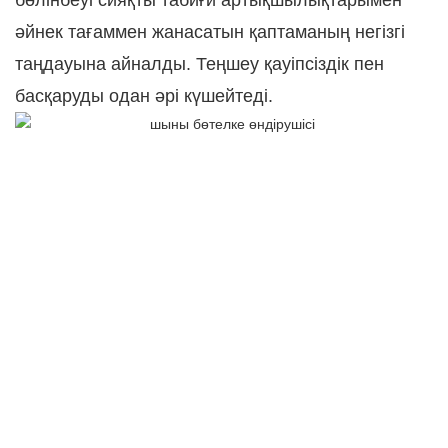
бөлінбеуі сияқты табиғи артықшылықтарымен
әйнек тағаммен жанасатын қаптаманың негізгі
таңдауына айналды. Теңшеу қауіпсіздік пен
басқаруды одан әрі күшейтеді.