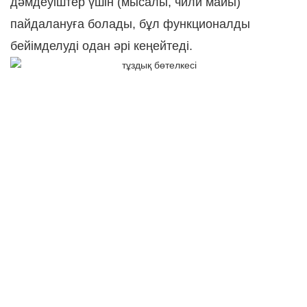
дәмдеуіштер үшін (мысалы, чили майы)
пайдалануға болады, бұл функционалды
бейімделуді одан әрі кеңейтеді.