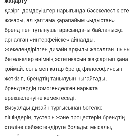
жаңарту
Қазіргі дәмдеуіштер нарығында бәсекелестік өте
жоғары, ал қаптама қарапайым «ыдыстан»
бренд пен тұтынушы арасындағы байланысқа
арналған «интерфейске» айналды.
Жекелендірілген дизайн арқылы жасалған шыны
бөтелкелер өнімнің эстетикасын жақсартып қана
қоймай, сонымен қатар бренд философиясын
жеткізіп, брендтің танылуын нығайтады,
брендтердің гомогенделген нарықта
ерекшеленуіне көмектеседі.
Визуалды дизайн тұрғысынан бөтелке
пішіндерін, түстерін және процестерін брендтің
стиліне сәйкестендіруге болады: мысалы,