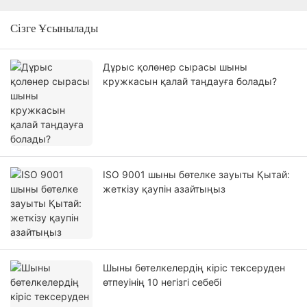
Сізге Ұсынылады
Дұрыс қолөнер сырасы шыны
кружкасын қалай таңдауға болады?
ISO 9001 шыны бөтелке зауыты Қытай:
жеткізу қаупін азайтыңыз
Шыны бөтелкелердің кіріс тексеруден
өтпеуінің 10 негізгі себебі