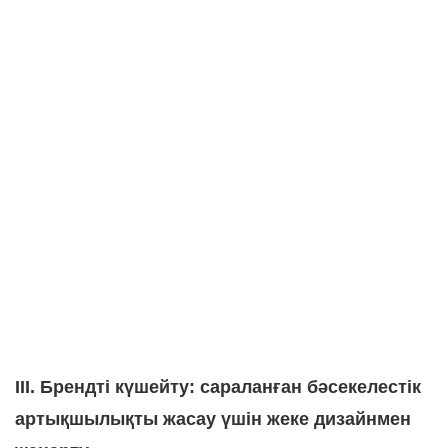
III. Брендті күшейту: сараланған бәсекелестік
артықшылықты жасау үшін жеке дизайнмен