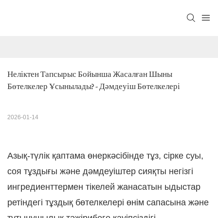
Неліктен Тапсырыс Бойынша Жасалған Шыны 
Бөтелкелер Ұсынылады? - Дәмдеуіш Бөтелкелері
2026-01-14
Азық-түлік қаптама өнеркәсібінде тұз, сірке суы,
соя тұздығы және дәмдеуіштер сияқты негізгі
ингредиенттермен тікелей жанасатын ыдыстар
ретіндегі тұздық бөтелкелері өнім сапасына және