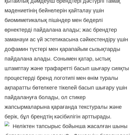
қытайлық дәмдеуіш брендтері дәстүрлі тамақ
мәдениетінің бейнелерін қайталау үшін
биомиметикалық пішіндер мен бедерлі
өрнектерді пайдалана алады; жас брендтер
заманауи ас үй эстетикасына сәйкестендіру үшін
дофамин түстері мен қарапайым сызықтарды
пайдалана алады. Сонымен қатар, ыстық
штамптау және трафаретті басып шығару сияқты
процестерді бренд логотипі мен өнім туралы
ақпаратты бөтелкеге ​​тікелей басып шығару үшін
пайдалануға болады, ол стикер
жапсырмаларына қарағанда текстуралы және
берік, бұл брендтің кәсібилігін арттырады.