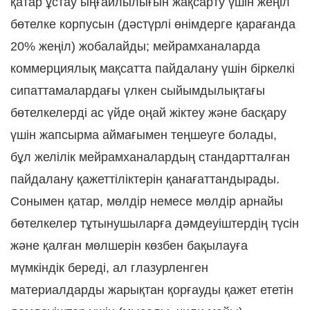
қатар ұстау ыңғайлылығын жақсарту үшін жеңіл
бөтелке корпусын (дәстүрлі өнімдерге қарағанда
20% жеңіл) жобалайды; мейрамханаларда
коммерциялық мақсатта пайдалану үшін біркелкі
сипаттамалардағы үлкен сыйымдылықтағы
бөтелкелерді ас үйде оңай жіктеу және басқару
үшін жапсырма аймағымен теңшеуге болады,
бұл желілік мейрамханалардың стандартталған
пайдалану қажеттіліктерін қанағаттандырады.
Сонымен қатар, мөлдір немесе мөлдір арнайы
бөтелкелер тұтынушыларға дәмдеуіштердің түсін
және қалған мөлшерін көзбен бақылауға
мүмкіндік береді, ал глазурленген
материалдарды жарықтан қорғауды қажет ететін