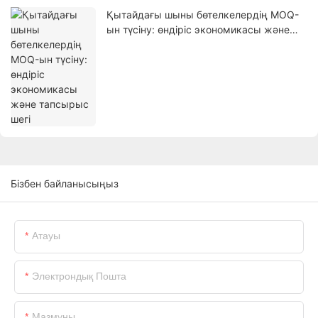
Қытайдағы шыны бөтелкелердің MOQ-
ын түсіну: өндіріс экономикасы және
тапсырыс шегі
Бізбен байланысыңыз
Атауы
Электрондық Пошта
Мазмұны