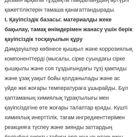
дизайн арқылы тұздықты пайдаланудың әртүрлі
қажеттіліктерін тамаша қанағаттандырады.
I. Қауіпсіздік базасы: материалды жеке
бақылау, тамақ өнімдерімен жанасу үшін берік
қауіпсіздік тосқауылын құру
Дәмдеуіштер көбінесе қышқыл және коррозиялық
компоненттерді (мысалы, сірке суындағы сірке
қышқылы және соя тұздығындағы тұз) қамтиды
және ұзақ уақыт бойы қолданылады және ас
үйде жиі жоғары температураға ұшырайды. Бұл
қаптаманың химиялық тұрақтылығы мен
қауіпсіздігіне өте жоғары талаптар қояды. Күшті
химиялық инерттілік, тағам ингредиенттерімен
реакцияға түспеу және зиянды заттардың