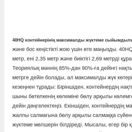
40HQ контейнерінің максималды жүктеме сыйымдыл
және бос кеңістікті жою үшін өте маңызды. 40H
метр, ені 2,35 метр және биіктігі 2,69 метрді қ
Теориялық мәннің 85%-дан 90%-ға дейінгі нақт
метрге дейін болады, ал максималды жүк көтерг
кезеңнен тұрады: Біріншіден, контейнердің на
шыны бөтелкенің көлеміне бөлу арқылы көлемге 
дейін дөңгелектеңіз. Екіншіден, контейнердің 
жалпы салмағына бөлу арқылы салмаққа сүйене 
жүктеме мөлшерін білдіреді. Мысалы, егер бір 