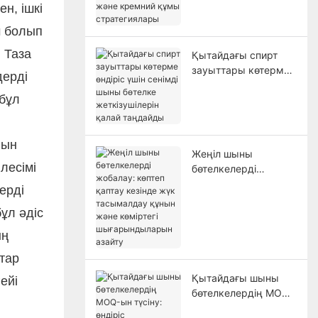
және кремний құмы
н, ішкі
стратегиялары
м болып
. Таза
Қытайдағы спирт
зауыттары көтерме
дерді
өндіріс үшін сенімді
 бұл
шыны бөтелке
жеткізушілерін қалай
таңдайды
ғын
Жеңіл шыны
лесімі
бөтелкелерді
жобалау: көптеп
ерді
қаптау кезінде жүк
ұл әдіс
тасымалдау құнын
және көміртегі
ың
шығарындыларын
тар
азайту
Қытайдағы шыны
ейі
бөтелкелердің MOQ-
ын түсіну: өндіріс