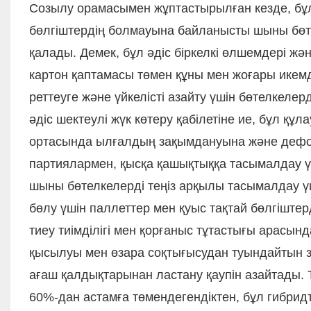
Созылу орамасымен жұптастырылған кезде, бұл 
бөлгіштердің болмауына байланысты шыны бөте
қалады. Демек, бұл әдіс біркелкі өлшемдері жән
картон қаптамасы төмен құны мен жоғары икем
реттеуге және үйкелісті азайту үшін бөтелкелерд
әдіс шектеулі жүк көтеру қабілетіне ие, бұл құ
ортасында ылғалдың зақымдануына және дефор
партиялармен, қысқа қашықтыққа тасымалдау ү
шыны бөтелкелерді теңіз арқылы тасымалдау 
бөлу үшін паллеттер мен қуыс тақтай бөлгіштер
тиеу тиімділігі мен қорғаныс тұтастығы арасын
қысылуы мен өзара соқтығысудан туындайтын 
ағаш қалдықтарынан ластану қаупін азайтады.
60%-дан астамға төмендегендіктен, бұл гибридті