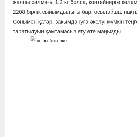
жалпы салмағы 1,2 кг болса, контейнерге көле
2208 бірлік сыйымдылығы бар; осылайша, нақт
Сонымен қатар, зақымдануға әкелуі мүмкін теңге
таратылуын қамтамасыз ету өте маңызды.