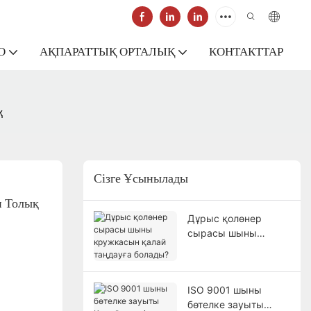
О
АҚПАРАТТЫҚ ОРТАЛЫҚ
КОНТАКТТАР
қ
Сізге Ұсынылады
 Толық 
Дұрыс қолөнер
сырасы шыны
кружкасын қалай
таңдауға болады?
ISO 9001 шыны
бөтелке зауыты