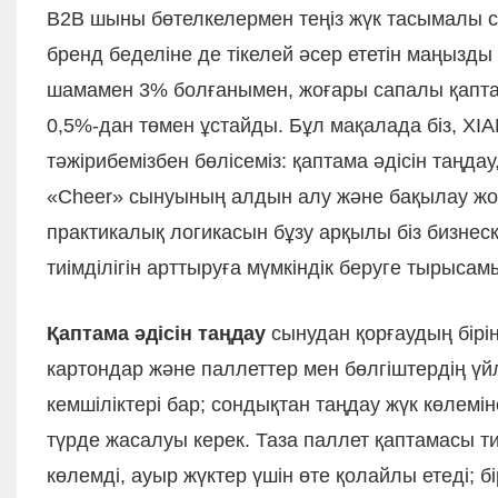
B2B шыны бөтелкелермен теңіз жүк тасымалы с
бренд беделіне де тікелей әсер ететін маңызд
шамамен 3% болғанымен, жоғары сапалы қаптам
0,5%-дан төмен ұстайды. Бұл мақалада біз, X
тәжірибемізбен бөлісеміз: қаптама әдісін таңд
«Cheer» сынуының алдын алу және бақылау жо
практикалық логикасын бұзу арқылы біз бизнес
тиімділігін арттыруға мүмкіндік беруге тырысам
Қаптама әдісін таңдау
сынудан қорғаудың бірінш
картондар және паллеттер мен бөлгіштердің үй
кемшіліктері бар; сондықтан таңдау жүк көлем
түрде жасалуы керек. Таза паллет қаптамасы тие
көлемді, ауыр жүктер үшін өте қолайлы етеді; бі