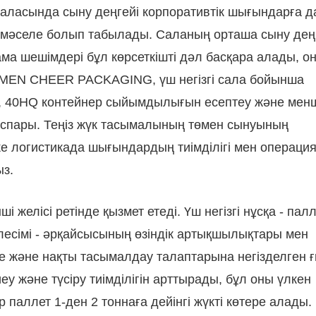
аласында сыну деңгейі корпоративтік шығындарға д
ы мәселе болып табылады. Саланың орташа сыну дең
а шешімдері бұл көрсеткішті дәл басқара алады, о
IAMEN CHEER PACKAGING, үш негізгі сала бойынша
ау, 40HQ контейнер сыйымдылығын есептеу және менш
спары. Теңіз жүк тасымалының төмен сынуының
ке логистикада шығындардың тиімділігі мен операци
ыз.
і желісі ретінде қызмет етеді. Үш негізгі нұсқа - пал
лесімі - әрқайсысының өзіндік артықшылықтары мен
іне және нақты тасымалдау талаптарына негізделген
у және түсіру тиімділігін арттырады, бұл оны үлкен
р паллет 1-ден 2 тоннаға дейінгі жүкті көтере алады.