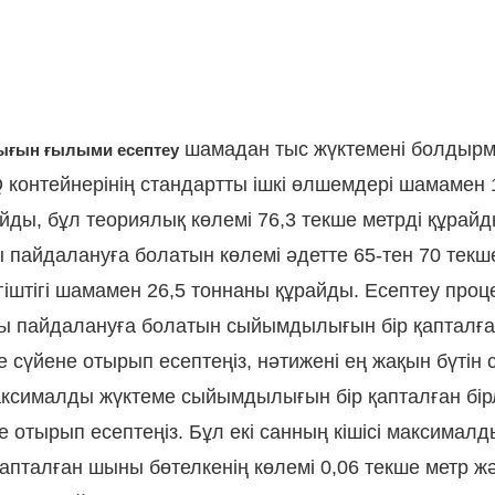
шамадан тыс жүктемені болдыр
ығын ғылыми есептеу
Q контейнерінің стандартты ішкі өлшемдері шамамен 
ұрайды, бұл теориялық көлемі 76,3 текше метрді құрайд
ы пайдалануға болатын көлемі әдетте 65-тен 70 текш
іштігі шамамен 26,5 тоннаны құрайды. Есептеу проце
қты пайдалануға болатын сыйымдылығын бір қапталғ
сүйене отырып есептеңіз, нәтижені ең жақын бүтін 
максималды жүктеме сыйымдылығын бір қапталған бірл
отырып есептеңіз. Бұл екі санның кішісі максималд
қапталған шыны бөтелкенің көлемі 0,06 текше метр ж