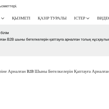
зметтері.
ҚЫЗМЕТІ
ҚАЗІР ТУРАЛЫ
ІСТЕР
ВИДЕ
білім
налған B2B шыны бөтелкелерін қаптауға арналған толық нұсқаулы
ріне Арналған B2B Шыны Бөтелкелерін Қаптауға Арналған