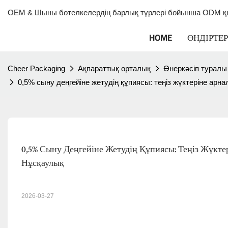
OEM & Шыны бөтелкелердің барлық түрлері бойынша ODM қы
HOME
ӨНДІРТЕР
Cheer Packaging
Ақпараттық орталық
Өнеркәсіп туралы 
0,5% сыну деңгейіне жетудің құпиясы: теңіз жүктеріне ар
0,5% Сыну Деңгейіне Жетудің Құпиясы: Теңіз Жүкте
Нұсқаулық
2026-03-27