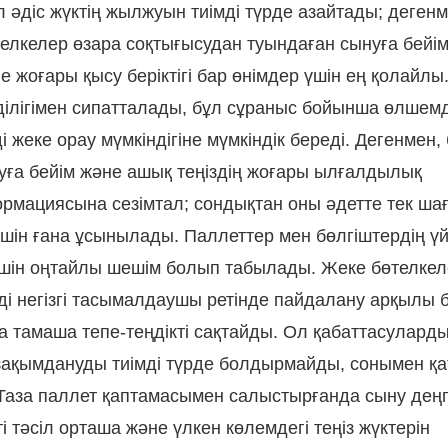
әдіс жүктің жылжуын тиімді түрде азайтады; дегенме
лкелер өзара соқтығысудан туындаған сынуға бейі
е жоғары қысу беріктігі бар өнімдер үшін ең қолайлы
ділігімен сипатталады, бұл сұраныс бойынша өлшем
і жеке орау мүмкіндігіне мүмкіндік береді. Дегенмен,
лауға бейім және ашық теңіздің жоғары ылғалдылық
мациясына сезімтал; сондықтан оны әдетте тек ша
шін ғана ұсынылады. Паллеттер мен бөлгіштердің үй
үшін оңтайлы шешім болып табылады. Жеке бөтелкел
ді негізгі тасымалдаушы ретінде пайдалану арқылы б
да тамаша тепе-теңдікті сақтайды. Ол қабаттасулард
зақымдануды тиімді түрде болдырмайды, сонымен қа
 Таза паллет қаптамасымен салыстырғанда сыну деңг
 тәсіл орташа және үлкен көлемдегі теңіз жүктерін