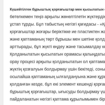
Күшейтілген бұрыштық қорғағыштар мен қысылатын 
бөтелкемен теңіз арқылы жөнелтілетін жүктерд
ұстап тұрды. Бұл табыстың негізгі қағидасы - «
қорғағыштар жоғары беріктікке ие пластиктен жа
және қаптаманың төрт бұрышы мен шетіне қолда
арттырады, бұл жүкті өңдеу және тасымалдау к
Қолданылатын қысылатын орамасы қалыңдатылға
орау процесі арқылы қолданылатын ол қаптама 
жүктің қозғалуын болдырмау үшін бекітеді, со
осылайша қаптаманың ылғалдануына және құры
қолданған кезде, бұл екі элемент кешенді қор
бұрыштық қорғағыштар, ығысуды болдырмау үшін
пайдаланатын негізгі қаптама құрылымымен бірік