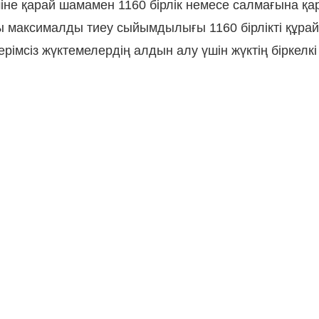
міне қарай шамамен 1160 бірлік немесе салмағына қа
ы максималды тиеу сыйымдылығы 1160 бірлікті құра
рімсіз жүктемелердің алдын алу үшін жүктің біркелкі