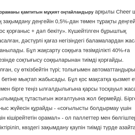
арқылы Cheer 
ораманы қамтитын мұқият оңтайландыру
ің зақымдану деңгейін 0,5%-дан төмен тұрақты деңге
Қос қорғаныс + дәл бекіту». Күшейтілген бұрыштық
салған, дәстүрлі қағаз негізіндегі баламалардан жа
нылады. Бұл жақсарту соққыға төзімділікті 40%-ға
езінде соқтығысу соққыларынан тиімді қорғайды.
н, су өткізбейтін түрі; толығымен автоматтандыр
бетіне мықтап жабысады. Бұл қос мақсатқа қызмет ет
нымен бірге теңіз ылғалдылығына қарсы тосқауыл жас
лымдық тұтастығын жоғалтуына жол бермейді. Бірг
ғаныс жүйесін құрайды - «соғылысты болдырмау үшін
 кішірейтетін орамал» - ол паллеттер мен бөлгіште
тіріліп, көздегі зақымдану қаупін тиімді түрде азай