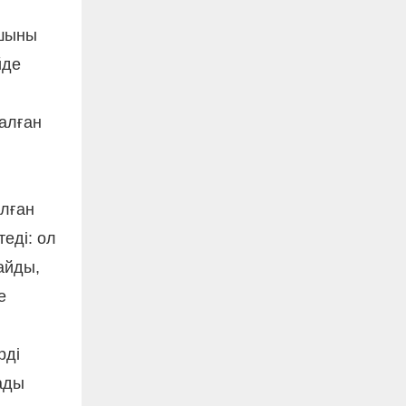
шыны
йде
салған
ылған
еді: ол
айды,
е
рді
тады