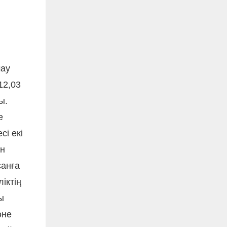
мау
12,03
ы.
е
сі екі
ан
санға
іктің
ы
әне