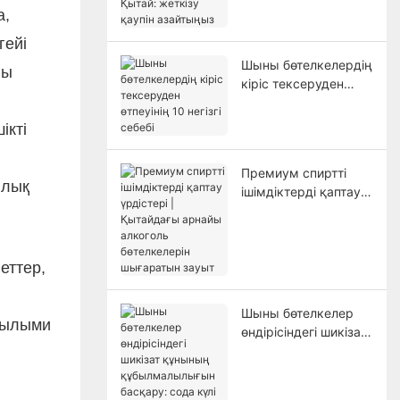
Қытай: жеткізу
а,
қаупін азайтыңыз
гейі
Шыны бөтелкелердің
ны
кіріс тексеруден
өтпеуінің 10 негізгі
себебі
ікті
Премиум спиртті
ялық
ішімдіктерді қаптау
үрдістері |
Қытайдағы арнайы
алкоголь
леттер,
бөтелкелерін
шығаратын зауыт
Шыны бөтелкелер
 ғылыми
өндірісіндегі шикізат
құнының
құбылмалылығын
басқару: сода күлі