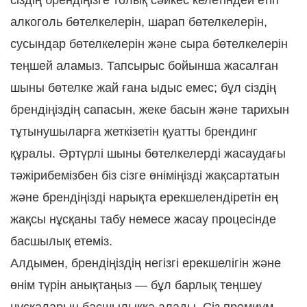
сіздің брендіңізге толық сәйкес келетіндей етіп
алкоголь бөтелкелерін, шарап бөтелкелерін,
сусындар бөтелкелерін және сыра бөтелкелерін
теңшей аламыз. Тапсырыс бойынша жасалған
шыны бөтелке жай ғана ыдыс емес; бұл сіздің
брендіңіздің сапасын, жеке басын және тарихын
тұтынушыларға жеткізетін қуатты брендинг
құралы. Әртүрлі шыны бөтелкелерді жасаудағы
тәжірибемізбен біз сізге өніміңізді жақсартатын
және брендіңізді нарықта ерекшелендіретін ең
жақсы нұсқаны табу немесе жасау процесінде
басшылық етеміз.
Алдымен, брендіңіздің негізгі ерекшелігін және
өнім түрін анықтаңыз — бұл барлық теңшеу