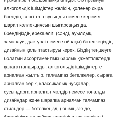
нұсқаларын басшылыққа алады. Сіз премиум
алкогольдік ішімдіктер желісін, қолөнер сыра
брендін, сергітетін сусынды немесе керемет
шарап коллекциясын шығарсаңыз да,
брендіңіздің ерекшелігі (сәнді, ауылдық,
заманауи, дәстүрлі немесе ойнақы) бөтелкеңіздің
дизайнын қалыптастыруы керек. Біздің теңшеуге
болатын ассортиментіміз барлық қажеттіліктерді
қанағаттандырады: алкогольдік ішімдіктерге
арналған жылтыр, талғампаз бөтелкелер, сыраға
арналған берік, классикалық нұсқалар,
сусындарға арналған мөлдір немесе тоналды
дизайндар және шарапқа арналған талғампаз
стильдер — бөтелкеңіздің өніміңізге де,