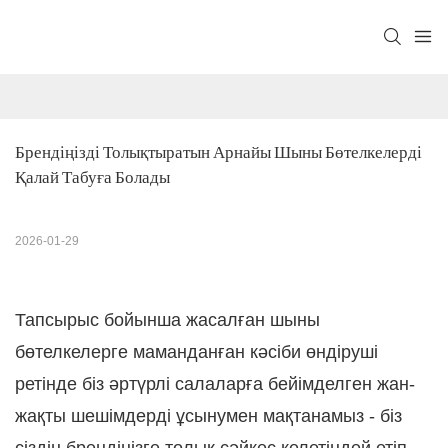
Брендіңізді Толықтыратын Арнайы Шыны Бөтелкелерді 
Қалай Табуға Болады
2026-01-29
Тапсырыс бойынша жасалған шыны
бөтелкелерге маманданған кәсіби өндіруші
ретінде біз әртүрлі салаларға бейімделген жан-
жақты шешімдерді ұсынумен мақтанамыз - біз