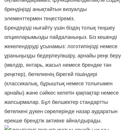
оңтайландырамыз, функционалдылықты сіздің
брендіңізді анықтайтын визуалды
элементтермен теңестіреміз.
Брендіңізді нығайту үшін біздің толық теңшеу
опцияларымызды пайдаланыңыз. Біз кешенді
жекелендіруді ұсынамыз: логотипіңізді немесе
ұраныңызды бедерлеу/өшіру, арнайы реңк беру
(мөлдір, янтарь, жасыл немесе брендке тән
реңктер), бөтелкенің бірегей пішіндері
(классикалық, бұрыштық немесе толығымен
арнайы) және сәйкес келетін қақпақтар немесе
жапсырмалар. Бұл бөлшектер стандартты
бөтелкені дүкен сөрелерінде назар аударатын
ерекше брендтік активке айналдырады.