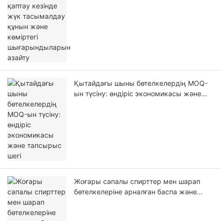
азайту
Қытайдағы шыны бөтелкелердің MOQ-
ын түсіну: өндіріс экономикасы және
тапсырыс шегі
Жоғары сапалы спирттер мен шарап
бөтелкелеріне арналған баспа және
үрлеу технологиясы