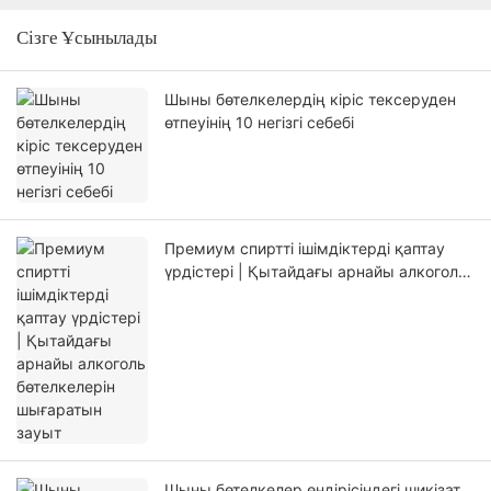
Сізге Ұсынылады
Шыны бөтелкелердің кіріс тексеруден
өтпеуінің 10 негізгі себебі
Премиум спиртті ішімдіктерді қаптау
үрдістері | Қытайдағы арнайы алкоголь
бөтелкелерін шығаратын зауыт
Шыны бөтелкелер өндірісіндегі шикізат