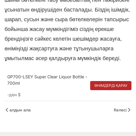
шыны бөтелкені табу әмбебаптық пен тәжірибені
ұсынатын өндірушіден басталады. Біздің ішімдік,
шарап, сусын және сыра бөтелкелерін тапсырыс
бойынша жасау мүмкіндігіміз сіздің ерекше
брендіңізге сәйкес келетін шешімдер жасауға,
өніміңізді жақсартуға және тұтынушыларға
ұмытылмас әсер қалдыруға мүмкіндік береді.
GP700-LSEY Super Clear Liquor Bottle -
700ml
ӨНІМДЕРДІ ҚАРАУ
-ден
$
алдын ала
Келесі