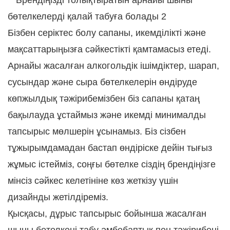
Бізбен серіктес болу сапаны, икемділікті және
мақсаттарыңызға сәйкестікті қамтамасыз етеді.
Арнайы жасалған алкогольдік ішімдіктер, шарап,
сусындар және сыра бөтелкелерін өндіруде
көпжылдық тәжірибемізбен біз сапаны қатаң
бақылауда ұстаймыз және икемді минималды
тапсырыс мөлшерін ұсынамыз. Біз сізбен
тұжырымдамадан бастап өндіріске дейін тығыз
жұмыс істейміз, соңғы бөтелке сіздің брендіңізге
мінсіз сәйкес келетініне көз жеткізу үшін
дизайнды жетілдіреміз.
Қысқасы, дұрыс тапсырыс бойынша жасалған