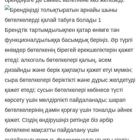
брендіңізге де сәйкес келетініне көз жеткізеді.
Брендтік тартымдылықпен қатар өнімге тән
функционалдылыққа басымдық беріңіз. Әр түрлі
өнімдер бөтелкенің бірегей ерекшеліктерін қажет
етеді: алкоголь бөтелкелері қалың, әсем
дизайнды және берік қақпақты қажет етуі мүмкін;
сыра бөтелкелері беріктікті және дұрыс желдетуді
қажет етеді; сусын бөтелкелері көбінесе түсті
көрсету үшін мөлдірлікті пайдаланады; шарап
бөтелкелерінің дәмін қорғау үшін тоналды әйнек
қажет. Сіздің өндірушіңіз ретінде біз әрбір
бөтелкені мақсатты пайдалану үшін