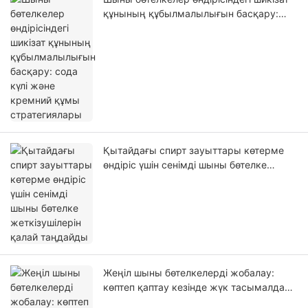
құнының құбылмалылығын басқару:
сода күлі және кремний құмы
стратегиялары
Қытайдағы спирт зауыттары көтерме
өндіріс үшін сенімді шыны бөтелке
жеткізушілерін қалай таңдайды
Жеңіл шыны бөтелкелерді жобалау:
көптеп қаптау кезінде жүк тасымалдау
құнын және көміртегі шығарындыларын