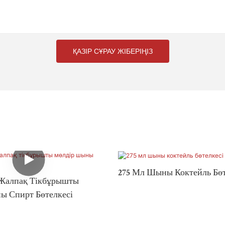
ҚАЗІР СҰРАУ ЖІБЕРІҢІЗ
275 Мл Шыны Коктейль Бөт
 Жалпақ Тікбұрышты
ы Спирт Бөтелкесі