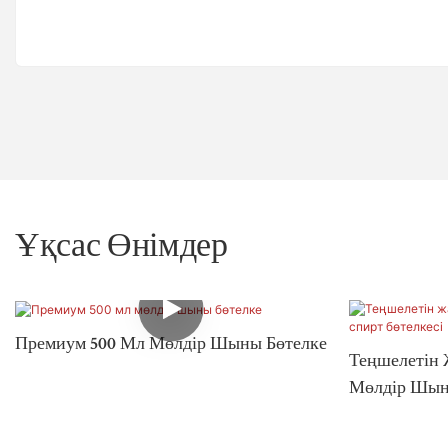
Ұқсас Өнімдер
Премиум 500 Мл Мөлдір Шыны Бөтелке
Теңшелетін
Мөлдір Шын