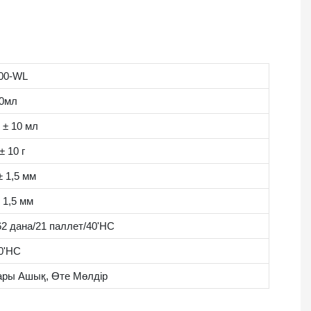
00-WL
0мл
 ± 10 мл
± 10 г
± 1,5 мм
± 1,5 мм
62 дана/21 паллет/40'HC
0'HC
ры Ашық, Өте Мөлдір