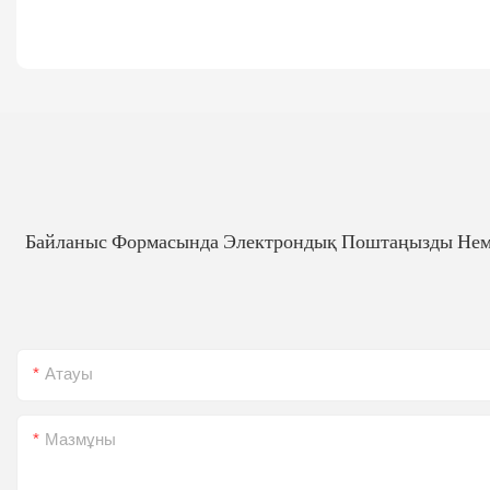
Байланыс Формасында Электрондық Поштаңызды Немес
Атауы
Мазмұны