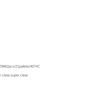
 29862pcs/21pallets/40'HC
h clear,super clear