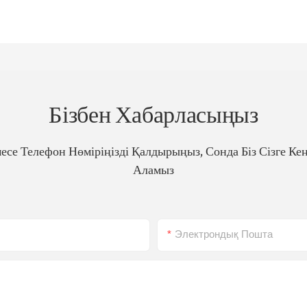
Бізбен Хабарласыңыз
е Телефон Нөміріңізді Қалдырыңыз, Сонда Біз Сізге Ке
Аламыз
Электрондық Пошта