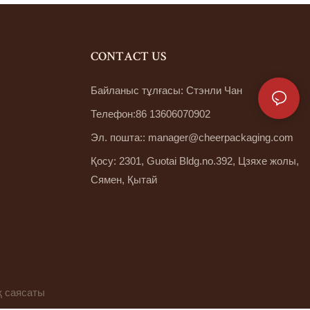
CONTACT US
Байланыс тұлғасы: Стэнли Чан
Телефон:86 13606070902
Эл. пошта::
manager@cheerpackaging.com
Қосу: 2301, Guotai Bldg.no.392, Цзяхе жолы,
Сямен, Қытай
қ саясаты