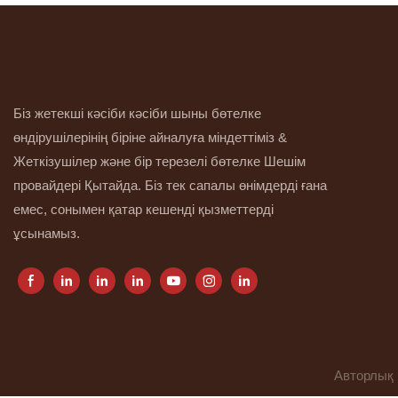
Біз жетекші кәсіби кәсіби шыны бөтелке
өндірушілерінің біріне айналуға міндеттіміз &
Жеткізушілер және бір терезелі бөтелке Шешім
провайдері Қытайда. Біз тек сапалы өнімдерді ғана
емес, сонымен қатар кешенді қызметтерді
ұсынамыз.
Авторлық 