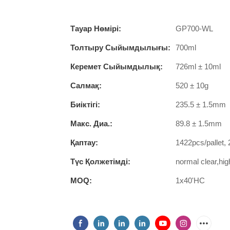
Тауар Нөмірі:
GP700-WL
Толтыру Сыйымдылығы:
700ml
Керемет Сыйымдылық:
726ml ± 10ml
Салмақ:
520 ± 10g
Биіктігі:
235.5 ± 1.5mm
Макс. Диа.:
89.8 ± 1.5mm
Қаптау:
1422pcs/pallet,
Түс Қолжетімді:
normal clear,hig
MOQ:
1x40'HC