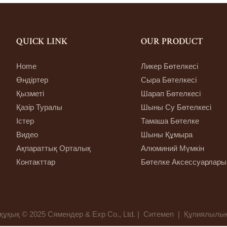
QUICK LINK
OUR PRODUCT
Home
Ликер Бөтелкесі
Өндіртер
Сыра Бөтелкесі
Қызметі
Шарап Бөтелкесі
Қазір Туралы
Шыны Су Бөтелкесі
Істер
Тамаша Бөтелке
Видео
Шыны Құмыра
Ақпараттық Орталық
Алюминий Мүмкін
Контакттар
Бөтелке Аксессуарлары
құқық © 2025 Сямендер & Exp Co., Ltd. |
Ситемеп
|
Құпиялылы