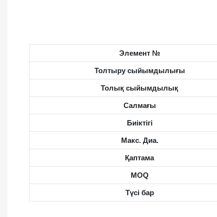
Элемент №
Толтыру сыйымдылығы
Толық сыйымдылық
Салмағы
Биіктігі
Макс. Диа.
Қаптама
MOQ
Түсі бар