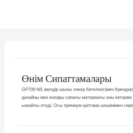
Өнім Сипаттамалары
GP700-WL мөлдір шыны ликер бөтелкесімен брендіңізді
дизайны мен жоғары сапалы материалы оны көтерме 
ыңғайлы етеді. Осы премиум қаптама шешімімен сөрел