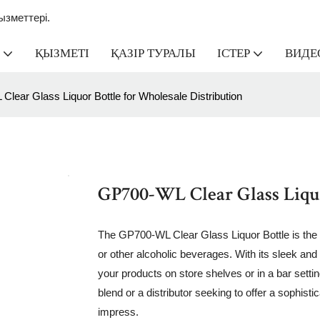
зметтері.
ҚЫЗМЕТІ
ҚАЗІР ТУРАЛЫ
ІСТЕР
ВИДЕ
lear Glass Liquor Bottle for Wholesale Distribution
GP700-WL Clear Glass Liquo
The GP700-WL Clear Glass Liquor Bottle is the pe
or other alcoholic beverages. With its sleek and e
your products on store shelves or in a bar setti
blend or a distributor seeking to offer a sophistic
impress.