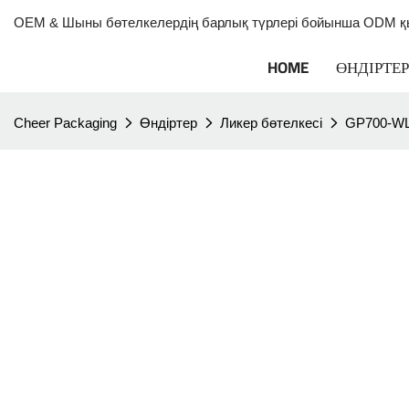
OEM & Шыны бөтелкелердің барлық түрлері бойынша ODM қы
HOME
ӨНДІРТЕР
Cheer Packaging
Өндіртер
Ликер бөтелкесі
GP700-WL C