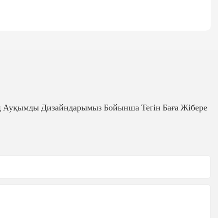
ң Ауқымды Дизайндарымыз Бойынша Тегін Баға Жібере