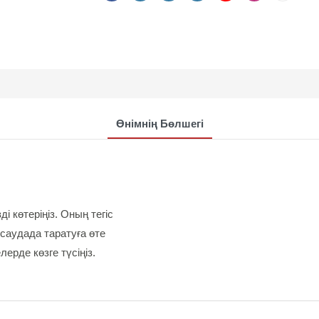
Өнімнің Бөлшегі
 көтеріңіз. Оның тегіс
саудада таратуға өте
ерде көзге түсіңіз.