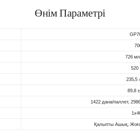
Өнім Параметрі
GP7
70
726 мл
520 
235,5 
89,8 
1422 дана/паллет, 298
1x4
Қалыпты Ашық, Жоға