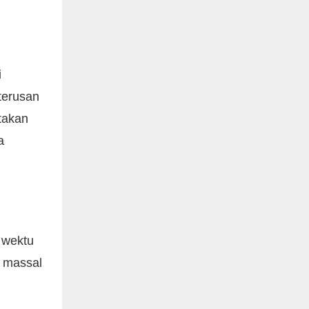
i
terusan
etakan
a
 wektu
n massal