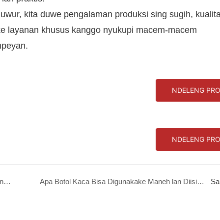
uwur, kita duwe pengalaman produksi sing sugih, kualita
akake layanan khusus kanggo nyukupi macem-macem
mpeyan.
NDELENG PR
NDELENG PR
Botol Bumbu Kaca vs Plastik: Perbandingan Kelebihan &amp; Kekurangan Bahan lan Saran Pemilihan Pembelian
Apa Botol Kaca Bisa Digunakake Maneh lan Diisi Ulang? Pandhuan Industri kanggo Mitra Global
Sa