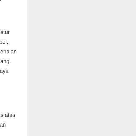
stur
bel,
genalan
jang.
daya
s atas
lan