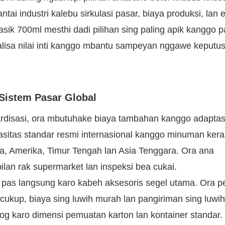
antai industri kalebu sirkulasi pasar, biaya produksi, lan 
ik 700ml mesthi dadi pilihan sing paling apik kanggo p
nalisa nilai inti kanggo mbantu sampeyan nggawe keputu
 Sistem Pasar Global
ndardisasi, ora mbutuhake biaya tambahan kanggo adaptas
sitas standar resmi internasional kanggo minuman kera
a, Amerika, Timur Tengah lan Asia Tenggara. Ora ana
an rak supermarket lan inspeksi bea cukai.
 pas langsung karo kabeh aksesoris segel utama. Ora pe
cukup, biaya sing luwih murah lan pangiriman sing luwih
cog karo dimensi pemuatan karton lan kontainer standar