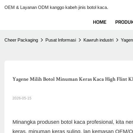
OEM & Layanan ODM kanggo kabeh jinis botol kaca.
HOME
PRODU
Cheer Packaging
Pusat Informasi
Kawruh industri
Yagen
Yagene Milih Botol Minuman Keras Kaca High Flint Kl
2026-05-15
Minangka produsen botol kaca profesional, kita 
keras, minuman keras suling, lan kemasan OEM/OD