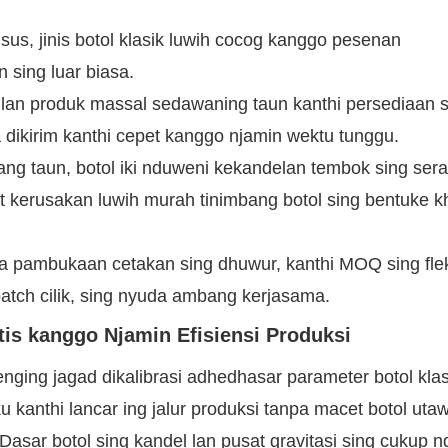
us, jinis botol klasik luwih cocog kanggo pesenan
sing luar biasa.
lan produk massal sedawaning taun kanthi persediaan s
a dikirim kanthi cepet kanggo njamin wektu tunggu.
rang taun, botol iki nduweni kekandelan tembok sing ser
 kerusakan luwih murah tinimbang botol sing bentuke k
a pambukaan cetakan sing dhuwur, kanthi MOQ sing flek
batch cilik, sing nyuda ambang kerjasama.
tis kanggo Njamin Efisiensi Produksi
nging jagad dikalibrasi adhedhasar parameter botol klas
ku kanthi lancar ing jalur produksi tanpa macet botol uta
asar botol sing kandel lan pusat gravitasi sing cukup ng