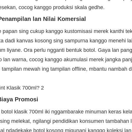
gesekan, cocog kanggo produksi skala gedhe.
enampilan lan Nilai Komersial
ke papan sing cukup kanggo kustomisasi merek kanthi tek
rata dadi kanvas kosong sing sampurna kanggo menehi la
m liyane. Ora perlu ngganti bentuk botol. Gaya lan pan
go lan warna, cocog kanggo akumulasi merek jangka pan
e tampilan mewah ing tampilan offline, mbantu nambah 
Biaya Promosi
 botol klasik 700ml iki nggambarake minuman keras kela
um sing melekat, ngilangi pendidikan konsumen tambahan 
sal ndadekake botol kosong migunani kanggo koleksi lan