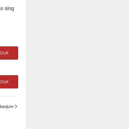
s sing
ODUK
ODUK
banjure