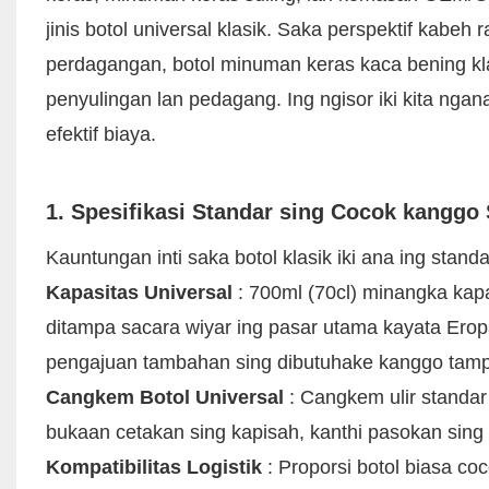
jinis botol universal klasik. Saka perspektif kabeh r
perdagangan, botol minuman keras kaca bening klas
penyulingan lan pedagang. Ing ngisor iki kita nga
efektif biaya.
1. Spesifikasi Standar sing Cocok kanggo
Kauntungan inti saka botol klasik iki ana ing sta
Kapasitas Universal
: 700ml (70cl) minangka kapa
ditampa sacara wiyar ing pasar utama kayata Erop
pengajuan tambahan sing dibutuhake kanggo tampil
Cangkem Botol Universal
: Cangkem ulir standar
bukaan cetakan sing kapisah, kanthi pasokan sing 
Kompatibilitas Logistik
: Proporsi botol biasa co