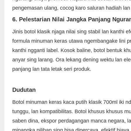
pengemasan ulang, cocog karo saluran hadiah la
6. Pelestarian Nilai Jangka Panjang Ngura
Jinis botol klasik njaga nilai sing stabil lan kanthi
formula minuman keras utawa ngembangake lini pr
kanthi ngganti label. Kosok baline, botol bentuk 
anyar sing larang. Ora lekang dening wektu lan el
panjang lan tata letak seri produk.
Dudutan
Botol minuman keras kaca putih klasik 700ml iki n
tunggu, lan kompatibilitas. Botol khusus khusus 
saben dina, ekspor perdagangan manca negara, la
minangka pilihan sing bisa dipercaya, efektif biaya, 