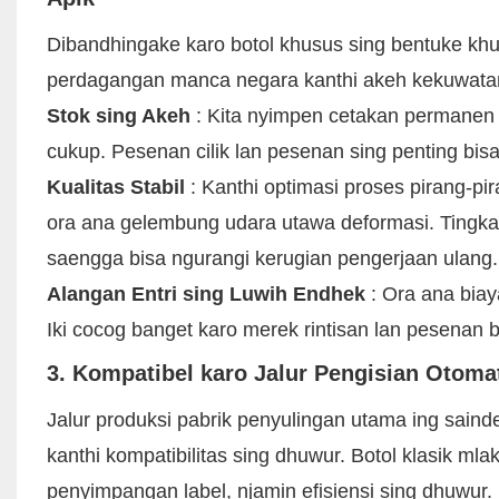
Dibandhingake karo botol khusus sing bentuke khus
perdagangan manca negara kanthi akeh kekuwatan 
Stok sing Akeh
: Kita nyimpen cetakan permanen 
cukup. Pesenan cilik lan pesenan sing penting bis
Kualitas Stabil
: Kanthi optimasi proses pirang-pi
ora ana gelembung udara utawa deformasi. Tingkat
saengga bisa ngurangi kerugian pengerjaan ulang.
Alangan Entri sing Luwih Endhek
: Ora ana biay
Iki cocog banget karo merek rintisan lan pesenan 
3. Kompatibel karo Jalur Pengisian Otoma
Jalur produksi pabrik penyulingan utama ing sainde
kanthi kompatibilitas sing dhuwur. Botol klasik mla
penyimpangan label, njamin efisiensi sing dhuwur. D