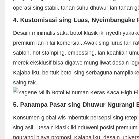
operasi sing stabil, tahan suhu dhuwur lan tahan 
4. Kustomisasi sing Luas, Nyeimbangake P
Desain minimalis saka botol klasik iki nyedhiyaka
premium lan nilai komersial. Awak sing lurus lan 
sablon, hot stamping, embossing, lan keahlian umu
merek eksklusif bisa digawe mung liwat desain lo
Kajaba iku, bentuk botol sing serbaguna nampilak
saing rak.
5. Panampa Pasar sing Dhuwur Ngurangi 
Konsumen global wis mbentuk persepsi sing tetep:
sing asli. Desain klasik iki nduweni posisi premi
ngurangi biaya promosi. Kajaba iku, desain univer