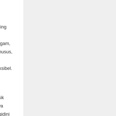
ing
agam,
husus,
sibel.
ik
wa
idini