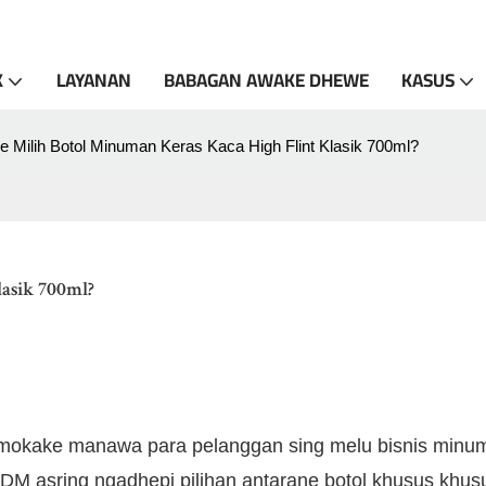
K
LAYANAN
BABAGAN AWAKE DHEWE
KASUS
e Milih Botol Minuman Keras Kaca High Flint Klasik 700ml?
asik 700ml?
nemokake manawa para pelanggan sing melu bisnis minu
M asring ngadhepi pilihan antarane botol khusus khus