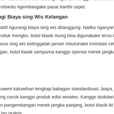
n mbantu ngembangake pasar kanthi cepet.
ngi Biaya sing Wis Kelangan
 efektif ngurangi biaya sing wis ditanggung. Nalika nganyar
oduk mengko, botol klasik mung bisa digunakake terus-
khusus sing wis ketinggalan jaman mbutuhake investasi c
egan, botol klasik sampurna kanggo operasi merek jangk
duweni kaluwihan lengkap babagan standardisasi, biaya,
mung cocok kanggo produk edisi winates. Kanggo dodola
n pangembangan merek jangka panjang, botol klasik iki
lan praktis.